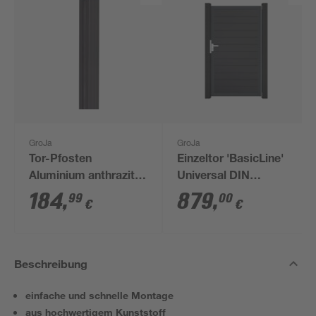
GroJa
GroJa
Tor-Pfosten
Einzeltor 'BasicLine'
Aluminium anthrazit 9
Universal DIN
x 9 x 240 cm
anthrazit/anthrazit
184
,
879
,
99
00
€
€
100 x 180 cm
Beschreibung
einfache und schnelle Montage
aus hochwertigem Kunststoff