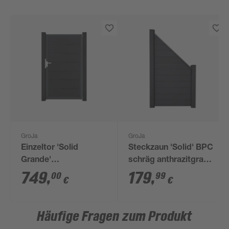
GroJa
GroJa
Einzeltor 'Solid
Steckzaun 'Solid' BPC
Grande'
schräg anthrazitgrau
BPC/Aluminium
90 x 180/90 cm
749
,
179
,
00
99
€
€
anthrazitgrau/anthrazit
100 x 180 cm
Häufige Fragen zum Produkt