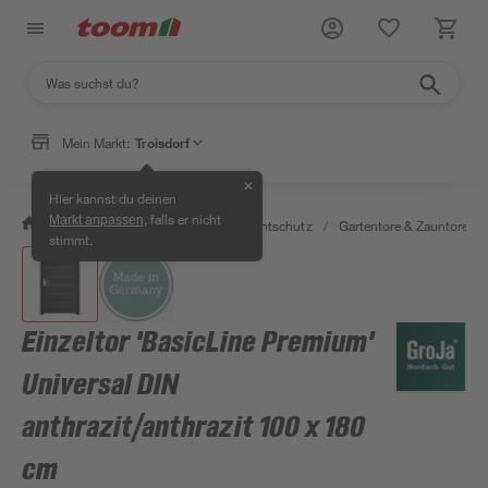
Mein Markt:
Troisdorf
✕
Hier kannst du deinen
, falls er nicht
Markt anpassen
/
Garten & Freizeit
/
Zäune & Sichtschutz
/
Gartentore & Zauntore
/
stimmt.
Einzeltor 'BasicLine Premium'
Universal DIN
anthrazit/anthrazit 100 x 180
cm