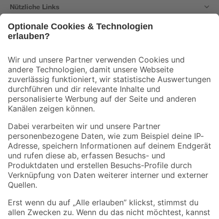
Nützliche Links
Bleib auf dem Laufenden mit unserem Newsletter
Der toom Newsletter: Keine Angebote und Aktionen mehr verpassen!
Zur Newsletter Anmeldung
Folge uns
Zahlungsarten
Versandarten
Sicher einkaufen