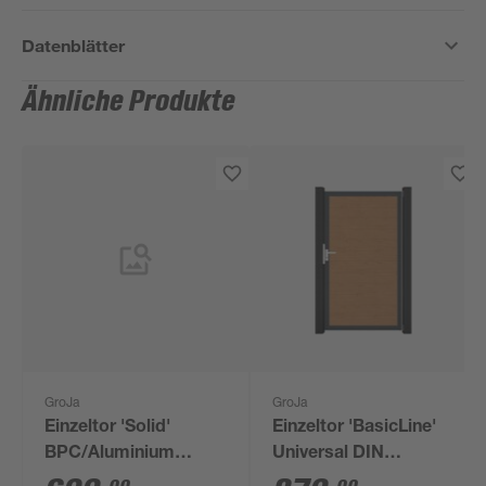
Datenblätter
Ähnliche Produkte
GroJa
GroJa
Einzeltor 'Solid'
Einzeltor 'BasicLine'
BPC/Aluminium
Universal DIN
braun/silber 100 x 180
Eichefarben