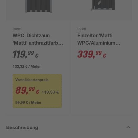
toom
toom
WPC-Dichtzaun
Einzeltor 'Matti'
'Matti' anthrazitfarben
WPC/Aluminium
90 x 180 cm
anthrazitfarben 90 x
119
,
339
,
99
99
€
€
180 cm
133,32 € / Meter
Vorteilskartenpreis
89
,
99
€
119,99 €
99,99 € / Meter
Beschreibung