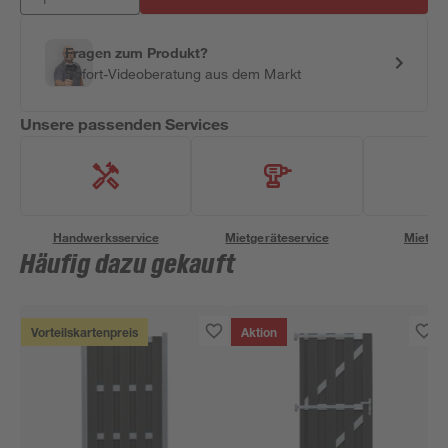
Fragen zum Produkt?
Sofort-Videoberatung aus dem Markt
Unsere passenden Services
Handwerksservice
Mietgeräteservice
Miettra
Häufig dazu gekauft
Vorteilskartenpreis
Aktion