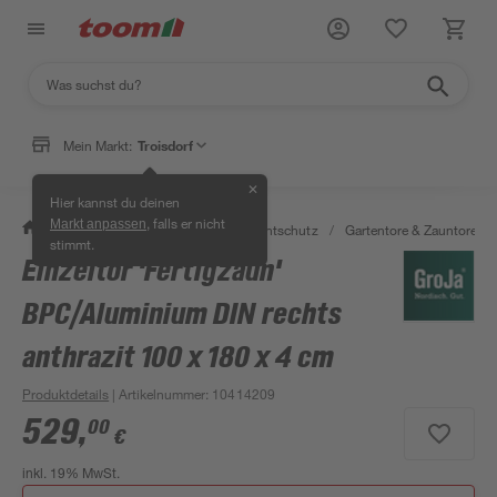
Mein Markt:
Troisdorf
✕
Hier kannst du deinen
, falls er nicht
Markt anpassen
/
Garten & Freizeit
/
Zäune & Sichtschutz
/
Gartentore & Zauntore
/
stimmt.
Einzeltor 'Fertigzaun'
BPC/Aluminium DIN rechts
anthrazit 100 x 180 x 4 cm
Produktdetails
| Artikelnummer
:
10414209
529
,
00
€
inkl. 19% MwSt.