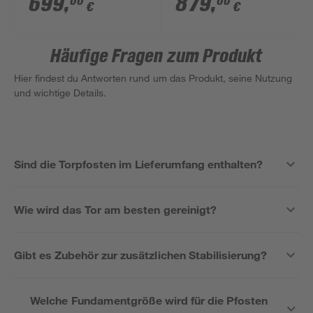
699
,
879
,
00
00
€
€
cm
Braun/anthrazit 100 x
180 cm
Häufige Fragen zum Produkt
Hier findest du Antworten rund um das Produkt, seine Nutzung
und wichtige Details.
Sind die Torpfosten im Lieferumfang enthalten?
Wie wird das Tor am besten gereinigt?
Gibt es Zubehör zur zusätzlichen Stabilisierung?
Welche Fundamentgröße wird für die Pfosten