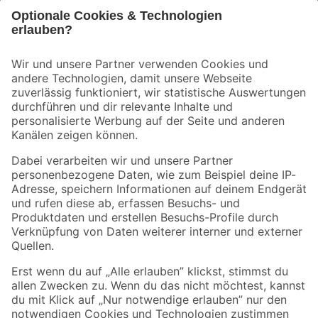
Bleib auf dem Laufenden mit unserem Newsletter
Der toom Newsletter: Keine Angebote und Aktionen mehr verpassen!
Zur Newsletter Anmeldung
Folge uns
Zahlungsarten
Versandarten
Sicher einkaufen
Jetzt die toom-App herunterladen