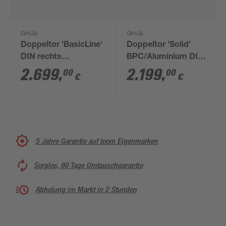
GroJa
GroJa
Doppeltor 'BasicLine'
Doppeltor 'Solid'
DIN rechts
BPC/Aluminium DIN
Eichefarben
rechts
2.699
,
2.199
,
00
00
€
€
dunkel/anthrazit 300 x
braun/grau/silber 300
180 cm
x 180 cm
5 Jahre Garantie auf toom Eigenmarken
Sorglos, 90 Tage Umtauschgarantie
Abholung im Markt in 2 Stunden