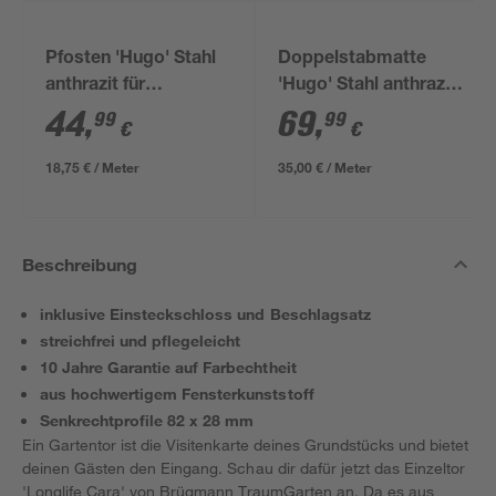
Pfosten 'Hugo' Stahl
Doppelstabmatte
anthrazit für
'Hugo' Stahl anthrazit
Doppelstabmatten 4
200 x 180 cm
44
,
69
,
99
99
€
€
x 4 x 240 cm
18,75 € / Meter
35,00 € / Meter
Beschreibung
inklusive Einsteckschloss und Beschlagsatz
streichfrei und pflegeleicht
10 Jahre Garantie auf Farbechtheit
aus hochwertigem Fensterkunststoff
Senkrechtprofile 82 x 28 mm
Ein Gartentor ist die Visitenkarte deines Grundstücks und bietet
deinen Gästen den Eingang. Schau dir dafür jetzt das Einzeltor
'Longlife Cara' von Brügmann TraumGarten an. Da es aus