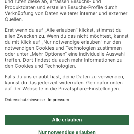
Sicher einkaufen
Jetzt die toom-App herunterladen
Alle Preisangaben in EUR inkl. gesetzl. MwSt.. Die dargestellten Angebote sind unter
Umständen nicht in allen Märkten verfügbar. Die angegebenen Verfügbarkeiten beziehen
sich auf den unter "Mein Markt" ausgewählten toom Baumarkt. Alle Angebote und
Produkte nur solange der Vorrat reicht.
*Paketversand ab 59 € versandkostenfrei, gilt nicht für Artikel mit Speditionsversand, hier
fallen zusätzliche Versandkosten an.
Datenschutz
Privatsphäre
Impressum
AGB
Nutzungsbedingungen
Widerrufsrecht
Vertrag widerrufen
Barrierefreiheit