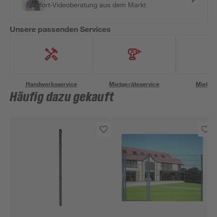
Sofort-Videoberatung aus dem Markt
Unsere passenden Services
Handwerksservice
Mietgeräteservice
Miettra
Häufig dazu gekauft