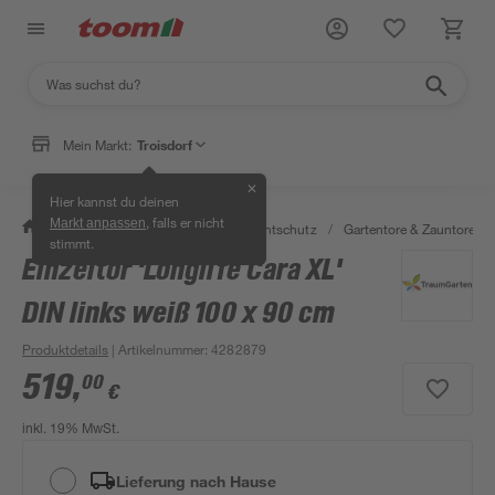
Mein Markt:
Troisdorf
✕
Hier kannst du deinen
, falls er nicht
Markt anpassen
/
Garten & Freizeit
/
Zäune & Sichtschutz
/
Gartentore & Zauntore
/
stimmt.
Einzeltor 'Longlife Cara XL'
DIN links weiß 100 x 90 cm
Produktdetails
| Artikelnummer
:
4282879
519
,
00
€
inkl. 19% MwSt.
Lieferung nach Hause