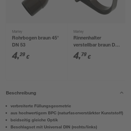
Marley
Marley
Rohrbogen braun 45°
Rinnenhalter
DN 53
verstellbar braun DN
75
4
,
4
,
29
79
€
€
Beschreibung
verbreiterte Füllungsgeometrie
aus hochwertigem BPC (naturfaserverstärkter Kunststoff)
beidseitig gleiche Optik
Beschlagset mit Universal DIN (rechts/links)