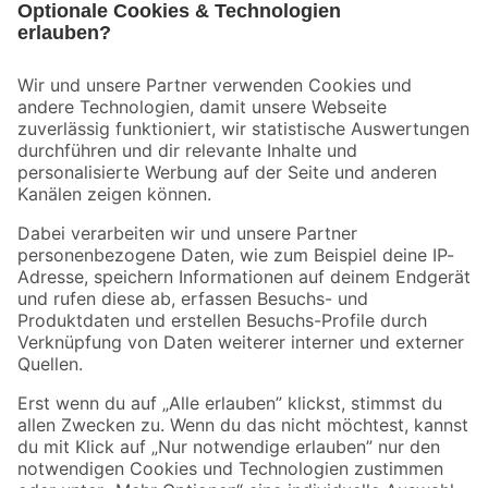
Bleib auf dem Laufenden mit unserem Newsletter
Der toom Newsletter: Keine Angebote und Aktionen mehr verpassen!
Zur Newsletter Anmeldung
Folge uns
Zahlungsarten
Versandarten
Sicher einkaufen
Jetzt die toom-App herunterladen