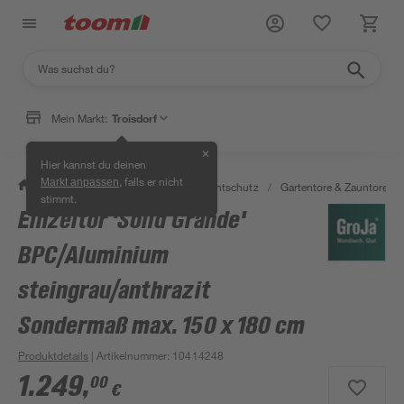
Mein Markt:
Troisdorf
✕
Hier kannst du deinen
, falls er nicht
Markt anpassen
/
Garten & Freizeit
/
Zäune & Sichtschutz
/
Gartentore & Zauntore
/
stimmt.
Einzeltor 'Solid Grande'
BPC/Aluminium
steingrau/anthrazit
Sondermaß max. 150 x 180 cm
Produktdetails
| Artikelnummer
:
10414248
1.249
,
00
€