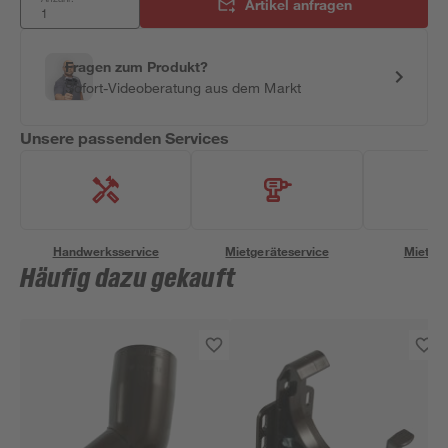
Artikel anfragen
Fragen zum Produkt?
Sofort-Videoberatung aus dem Markt
Unsere passenden Services
Handwerksservice
Mietgeräteservice
Miettra
Häufig dazu gekauft