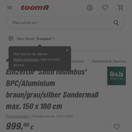
Mein Markt:
Troisdorf
✕
Hier kannst du deinen
, falls er nicht
Markt anpassen
/
Garten & Freizeit
/
Zäune & Sichtschutz
/
Gartentore & Zauntore
/
stimmt.
Einzeltor 'Solid Rhombus'
BPC/Aluminium
braun/grau/silber Sondermaß
max. 150 x 180 cm
Produktdetails
| Artikelnummer
:
10414595
999
,
00
€