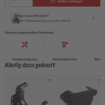
Artikel anfragen
Fragen zum Produkt?
Sofort-Videoberatung aus dem Markt
Unsere passenden Services
Handwerksservice
Mietgeräteservice
Miettra
Häufig dazu gekauft