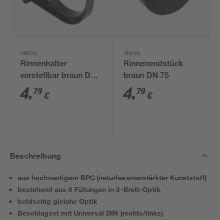
Marley
Marley
Rinnenhalter
Rinnenendstück
verstellbar braun DN
braun DN 75
75
4
,
4
,
79
79
€
€
Beschreibung
aus hochwertigem BPC (naturfaserverstärkter Kunststoff)
bestehend aus 6 Füllungen in 3-Brett-Optik
beidseitig gleiche Optik
Beschlagset mit Universal DIN (rechts/links)