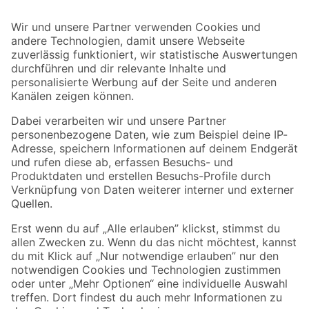
Bleib auf dem Laufenden mit unserem Newsletter
Der toom Newsletter: Keine Angebote und Aktionen mehr verpassen!
Zur Newsletter Anmeldung
Folge uns
Zahlungsarten
Versandarten
Sicher einkaufen
Jetzt die toom-App herunterladen