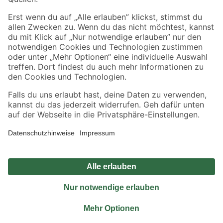
Sicher einkaufen
Jetzt die toom-App herunterladen
Alle Preisangaben in EUR inkl. gesetzl. MwSt.. Die dargestellten Angebote sind unter
Umständen nicht in allen Märkten verfügbar. Die angegebenen Verfügbarkeiten beziehen
sich auf den unter "Mein Markt" ausgewählten toom Baumarkt. Alle Angebote und
Produkte nur solange der Vorrat reicht.
*Paketversand ab 59 € versandkostenfrei, gilt nicht für Artikel mit Speditionsversand, hier
fallen zusätzliche Versandkosten an.
Datenschutz
Privatsphäre
Impressum
AGB
Nutzungsbedingungen
Widerrufsrecht
Vertrag widerrufen
Barrierefreiheit
© 2026 toom Baumarkt GmbH