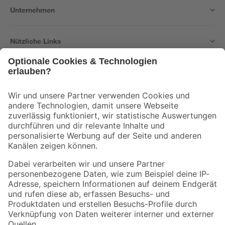
Unternehmen
Nützliche Links
Bleib auf dem Laufenden mit unserem Newsletter
Der toom Newsletter: Keine Angebote und Aktionen mehr verpassen!
Zur Newsletter Anmeldung
Folge uns
Zahlungsarten
Versandarten