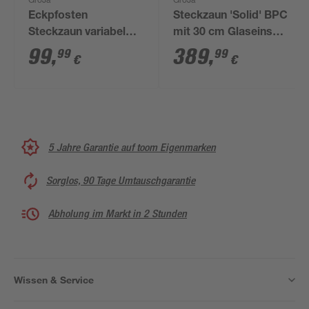
GroJa
GroJa
Eckpfosten
Steckzaun 'Solid' BPC
Steckzaun variabel
mit 30 cm Glaseinsatz
Aluminium silbergrau
schwarz 180 x 180 cm
99
,
389
,
99
99
€
€
9 x 9 x 190 cm
5 Jahre Garantie auf toom Eigenmarken
Sorglos, 90 Tage Umtauschgarantie
Abholung im Markt in 2 Stunden
Wissen & Service