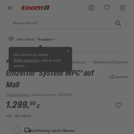
Mein Markt:
Troisdorf
✕
Hier kannst du deinen
, falls er nicht
Markt anpassen
/
Garten & Freizeit
/
Zäune & Sichtschutz
/
Gartentore & Zauntore
/
stimmt.
Einzeltor 'System WPC' auf
Maß
Produktdetails
| Artikelnummer
:
4282435
1.299
,
00
€
inkl. 19% MwSt.
Lieferung nach Hause