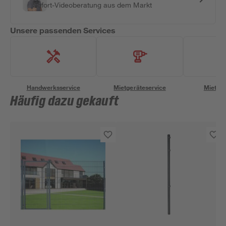
Sofort-Videoberatung aus dem Markt
Unsere passenden Services
Handwerksservice
Mietgeräteservice
Miettra
Häufig dazu gekauft