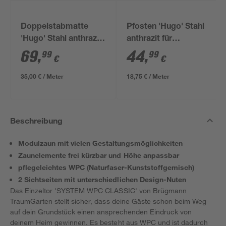
Doppelstabmatte
Pfosten 'Hugo' Stahl
'Hugo' Stahl anthrazit
anthrazit für
200 x 180 cm
Doppelstabmatten 4
69
,
44
,
99
99
€
€
x 4 x 240 cm
35,00 € / Meter
18,75 € / Meter
Beschreibung
Modulzaun mit vielen Gestaltungsmöglichkeiten
Zaunelemente frei kürzbar und Höhe anpassbar
pflegeleichtes WPC (Naturfaser-Kunststoffgemisch)
2 Sichtseiten mit unterschiedlichen Design-Nuten
Das Einzeltor 'SYSTEM WPC CLASSIC' von Brügmann
TraumGarten stellt sicher, dass deine Gäste schon beim Weg
auf dein Grundstück einen ansprechenden Eindruck von
deinem Heim gewinnen. Es besteht aus WPC und ist dadurch