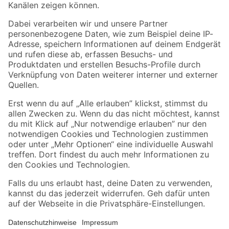
Folge uns
Zahlungsarten
Versandarten
Sicher einkaufen
Jetzt die toom-App herunterladen
Alle Preisangaben in EUR inkl. gesetzl. MwSt.. Die dargestellten Angebote sind unter
Umständen nicht in allen Märkten verfügbar. Die angegebenen Verfügbarkeiten beziehen
sich auf den unter "Mein Markt" ausgewählten toom Baumarkt. Alle Angebote und
Produkte nur solange der Vorrat reicht.
*Paketversand ab 59 € versandkostenfrei, gilt nicht für Artikel mit Speditionsversand, hier