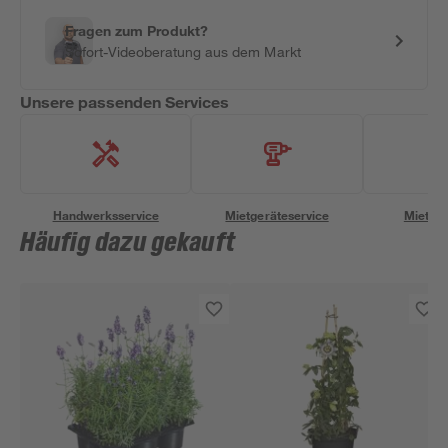
Fragen zum Produkt?
Sofort-Videoberatung aus dem Markt
Unsere passenden Services
Handwerksservice
Mietgeräteservice
Miettra
Häufig dazu gekauft