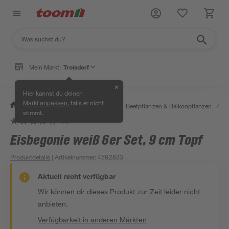
Mein Markt:
Troisdorf
✕
Hier kannst du deinen
, falls er nicht
Markt anpassen
/
Garten & Freizeit
/
Pflanzen
/
Beetpflanzen & Balkonpflanzen
/
S
stimmt.
(8)
Eisbegonie weiß 6er Set, 9 cm Topf
Produktdetails
| Artikelnummer
:
4582833
Aktuell nicht verfügbar
Wir können dir dieses Produkt zur Zeit leider nicht
anbieten.
Verfügbarkeit in anderen Märkten