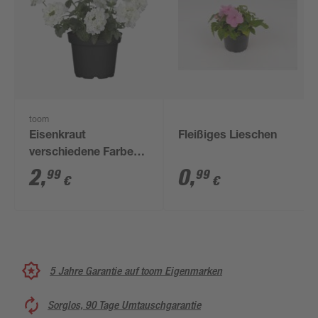
toom
Eisenkraut
Fleißiges Lieschen
verschiedene Farben
12 cm Topf
2
,
0
,
99
99
€
€
5 Jahre Garantie auf toom Eigenmarken
Sorglos, 90 Tage Umtauschgarantie