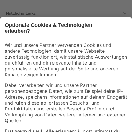
Nützliche Links
Bleib auf dem Laufenden mit unserem Newsletter
Der toom Newsletter: Keine Angebote und Aktionen mehr verpassen!
Zur Newsletter Anmeldung
Folge uns
Zahlungsarten
Versandarten
Sicher einkaufen