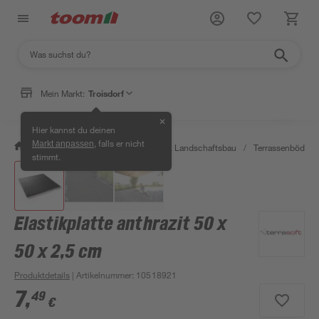
Mein Markt:
Troisdorf
✕
Hier kannst du deinen
, falls er nicht
Markt anpassen
/
Garten & Freizeit
/
Gartenbau & Landschaftsbau
/
Terrassenböden 
stimmt.
Elastikplatte anthrazit 50 x
50 x 2,5 cm
Produktdetails
| Artikelnummer
:
10518921
7
,
49
€