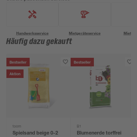
Handwerksservice
Mietgeräteservice
Miettra
Häufig dazu gekauft
Bestseller
Bestseller
Aktion
toom
B1
Spielsand beige 0-2
Blumenerde torffrei