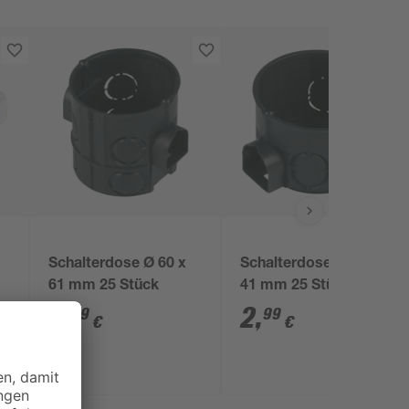
Schalterdose Ø 60 x
Schalterdose Ø 60 x
61 mm 25 Stück
41 mm 25 Stück
4
,
2
,
79
99
€
€