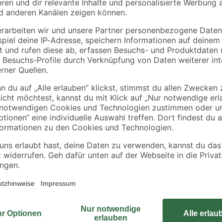
Der Elektrikergips von Quick-mix is
Malerarbeiten im Innenbereich. D
verschlossen, Kanten ausgebesser
gewünschte Menge Gipsbinder in e
mithilfe einer Kelle oder eines Sp
Das Eingipsen von Steckdosen und 
indern gelangen. BEI VERSCHLUCKEN: Sofort GIFTINFORMATIONSZENTR