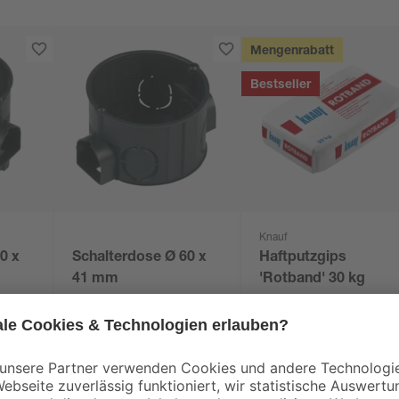
Mengenrabatt
Bestseller
Knauf
0 x
Schalterdose Ø 60 x
Haftputzgips
41 mm
'Rotband' 30 kg
0
,
11
,
19
99
€
€
0,40 € / Kilogramm