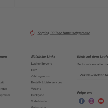
Sorglos, 90 Tage Umtauschgarantie
hmen
Nützliche Links
Bleib auf dem Lauf
Leichte Sprache
Der toom Newsletter: K
Hilfe
Zur Newsletter 
Zahlungsarten
eit
Bestell- & Lieferservices
ungen
Versand
Folge uns
Programm
Rückgabe
Vorteilskarte
Gutscheine