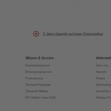
5 Jahre Garantie auf toom Eigenmarken
Wissen & Service
Unterne
Handwerksservice
Über uns
Entsorgungsservice
Karriere
Finanzierung
Presse
Übersicht Ratgeber
Nachhaltigk
Übersicht Märkte
Auszeichn
DIY-Städte-Index 2026
Affiliate-