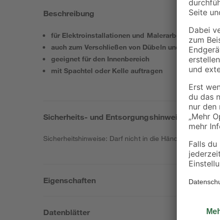
Beschreibung
für Elektroinstallationen und Malerarbeiten
auch zum Verschließen von Dübeln und Löchern
geeignet für den Innenbereich
mit Spachtel oder Kelle auftragen
Sicherheits- und Entsorgungshinweise
Sicherheitshinweise: Darf nicht in die Hände von K
Eigenschaften
Datenblätter