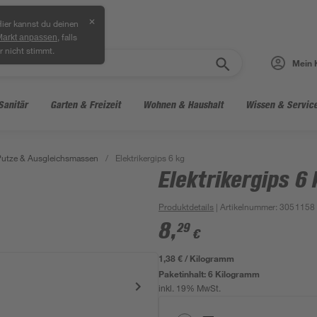
✕
ier kannst du deinen
, falls
Markt anpassen
r nicht stimmt.
Mein 
Sanitär
Garten & Freizeit
Wohnen & Haushalt
Wissen & Servic
Putze & Ausgleichsmassen
/
Elektrikergips 6 kg
Elektrikergips 6 
Produktdetails
| Artikelnummer
:
3051158
8
,
29
€
1,38 € / Kilogramm
Paketinhalt:
6 Kilogramm
inkl. 19% MwSt.