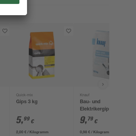
Quick-mix
Knauf
Gips 3 kg
Bau- und
Elektrikergips 10 kg
5
,
9
,
99
79
€
€
2,00 € / Kilogramm
0,98 € / Kilogramm