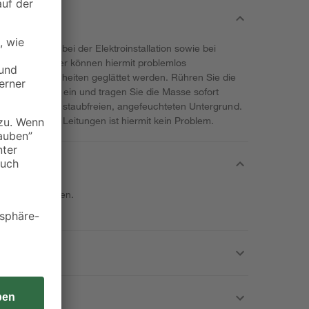
t unerlässlich bei der Elektroinstallation sowie bei
übel und Löcher können hiermit problemlos
t und Unebenheiten geglättet werden. Rühren Sie die
twas Wasser ein und tragen Sie die Masse sofort
achtels auf den staubfreien, angefeuchteten Untergrund.
elektrischen Leitungen ist hiermit kein Problem.
UM/Arzt anrufen.