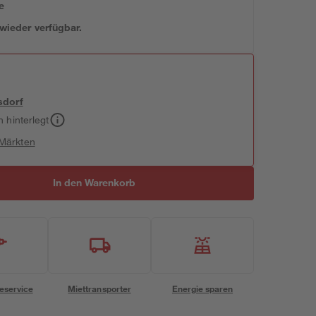
e
 wieder verfügbar.
sdorf
h hinterlegt
 Märkten
In den Warenkorb
eservice
Miettransporter
Energie sparen