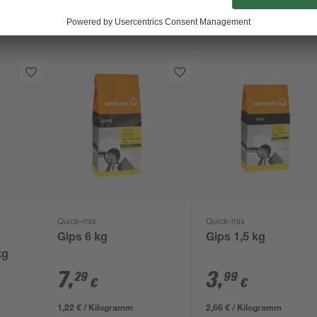
Quick-mix
Quick-mix
Gips 6 kg
Gips 1,5 kg
kg
7
,
3
,
29
99
€
€
1,22 € / Kilogramm
2,66 € / Kilogramm