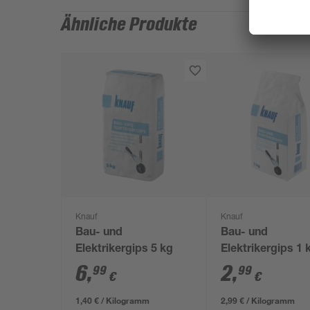
Ähnliche Produkte
Knauf
Knauf
Bau- und
Bau- und
Elektrikergips 5 kg
Elektrikergips 1 
6
,
2
,
99
99
€
€
1,40 € / Kilogramm
2,99 € / Kilogramm