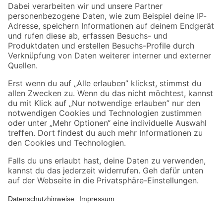
Zahlungsarten
Versandarten
Sicher einkaufen
Jetzt die toom-App herunterladen
Alle Preisangaben in EUR inkl. gesetzl. MwSt.. Die dargestellten Angebote sind unter
Umständen nicht in allen Märkten verfügbar. Die angegebenen Verfügbarkeiten beziehen
sich auf den unter "Mein Markt" ausgewählten toom Baumarkt. Alle Angebote und
Produkte nur solange der Vorrat reicht.
*Paketversand ab 59 € versandkostenfrei, gilt nicht für Artikel mit Speditionsversand, hier
fallen zusätzliche Versandkosten an.