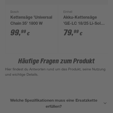
Bosch
Einhell
Kettensäge 'Universal
Akku-Kettensäge
Chain 35' 1800 W
'GE-LC 18/25 Li-Solo'
ohne Akku 18 V 25 cm
99
,
79
,
99
99
€
€
Häufige Fragen zum Produkt
Hier findest du Antworten rund um das Produkt, seine Nutzung
und wichtige Details.
Welche Spezifikationen muss eine Ersatzkette
erfüllen?