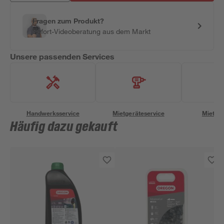
Fragen zum Produkt?
Sofort-Videoberatung aus dem Markt
Unsere passenden Services
Handwerksservice
Mietgeräteservice
Miettra
Häufig dazu gekauft