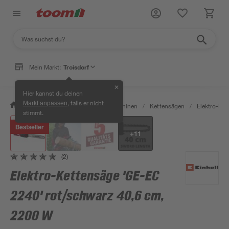
Mein Markt:
Troisdorf
✕
Hier kannst du deinen
, falls er nicht
Markt anpassen
/
Garten & Freizeit
/
Gartenmaschinen
/
Kettensägen
/
Elektro-Ket
stimmt.
Bestseller
+
11
(2)
Elektro-Kettensäge 'GE-EC
2240' rot/schwarz 40,6 cm,
2200 W