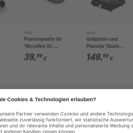
Ninja
Ninja
Planchaplatte für
Grillplatte und
'Woodfire XL'
Plancha 'Sizzle
 22 x
Aluminium 5,2 x 31,8 x
GR101EU' 1450 W
39
,
149
,
99
99
€
€
45,9 cm
Mit diesem elektrischen Outdoor Gri
Smoker und Heißluftfritteuse vere
weder Holzkohle noch Propan – ein
genießt gesmokte Speisen bereits
zpellets
Woodfire Technologie erhalten dein
Raucharoma. Die großzügige Grillfl