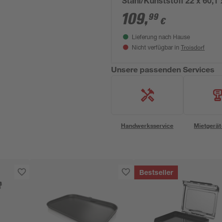
Stahl/Kunststoff 22 x 60,1 
115,6 cm
109
,
99
€
Lieferung nach Hause
Troisdorf
Nicht verfügbar in
Unsere passenden Services
Handwerksservice
Mietgerät
Bestseller