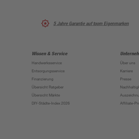
5 Jahre Garantie auf toom Eigenmarken
Wissen & Service
Unterne
Handwerksservice
Über uns
Entsorgungsservice
Karriere
Finanzierung
Presse
Übersicht Ratgeber
Nachhaltigk
Übersicht Märkte
Auszeichn
DIY-Städte-Index 2026
Affiliate-