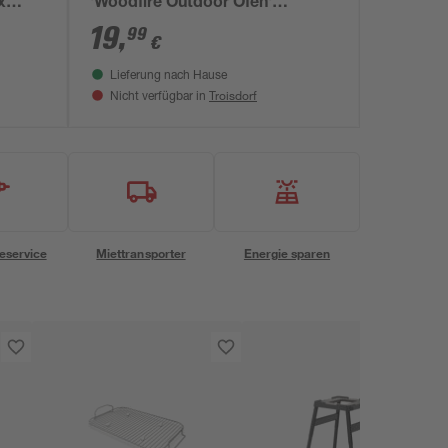
x
'Woodfire Outdoor Ofen'
Aluminium 4,3 x 37,4 x 57,4 cm
19
,
99
€
Lieferung nach Hause
Troisdorf
Nicht verfügbar in
eservice
Miettransporter
Energie sparen