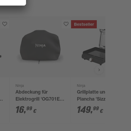
Bestseller
Ninja
Ninja
Abdeckung für
Grillplatte und
rz
Elektrogrill 'OG701EU'
Plancha 'Sizzle
25 x 49 x 44 cm
GR101EU' 1450 W
16
,
149
,
99
99
€
€