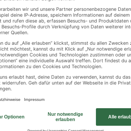
Würstchen. Wetterbeständig gebaut
Garten, auf dem Balkon oder unte
zwei Beutel Ninja Woodfire Pellets, 
Fettauffangschale, eine herausne
unkompliziertes Outdoor-Kochen m
zuverlässig.