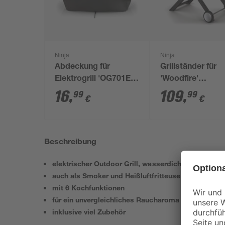
Ninja
Ninja
Abdeckung für
Grillständer für
Elektrogrill 'OG701EU'
'Woodfire'
25 x 49 x 44 cm
Stahl/Kunststoff
16
,
109
,
99
99
€
€
60,1 x 115,6 cm
Beschreibung
elektrischer Outdoor Grill, wasserdicht nach IPX4
auch als Smoker und Heißluftfritteuse verwendbar
mit 6 Kochfunktionen
für ein unvergleichliches Raucharoma dank Harthol
inklusive viel Zubehör