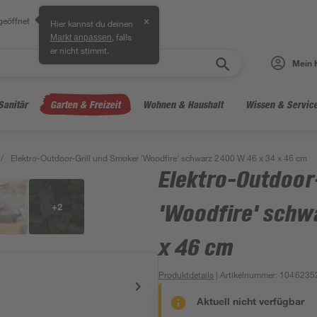
geöffnet
✕
Hier kannst du deinen
, falls
Markt anpassen
er nicht stimmt.
Mein 
Sanitär
Garten & Freizeit
Wohnen & Haushalt
Wissen & Servic
/
Elektro-Outdoor-Grill und Smoker 'Woodfire' schwarz 2400 W 46 x 34 x 46 cm
Elektro-Outdoor
+
2
'Woodfire' schw
x 46 cm
Produktdetails
| Artikelnummer
:
1046235
Aktuell nicht verfügbar