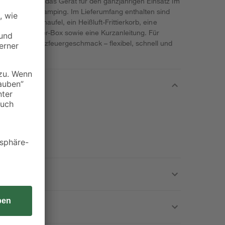
, eignet sich das Gerät für den ganzjährigen Einsatz im
rwegs beim Camping. Im Lieferumfang enthalten sind
eine Pelletschaufel, ein Heißluft-Frittierkorb, eine
hmbare Smoker-Box sowie eine Kurzanleitung. Für
it echtem Holzfeuergeschmack – flexibel, schnell und