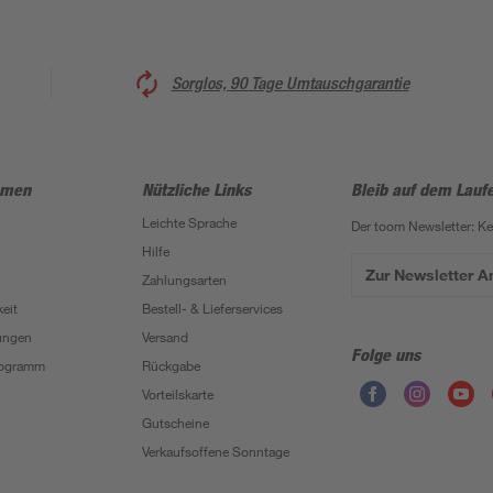
Sorglos, 90 Tage Umtauschgarantie
hmen
Nützliche Links
Bleib auf dem Lauf
Leichte Sprache
Der toom Newsletter: K
Hilfe
Zur Newsletter 
Zahlungsarten
eit
Bestell- & Lieferservices
ungen
Versand
Folge uns
Programm
Rückgabe
Vorteilskarte
Gutscheine
Verkaufsoffene Sonntage