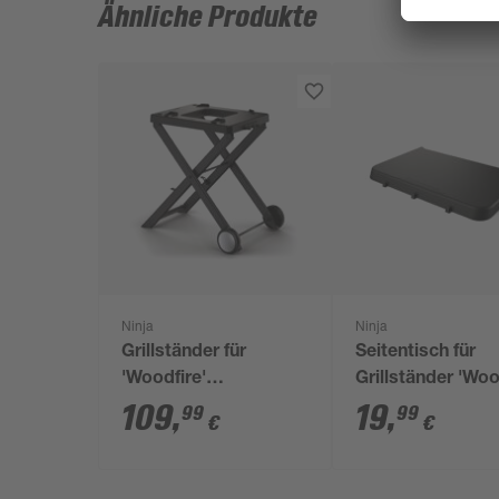
Ähnliche Produkte
Ninja
Ninja
Grillständer für
Seitentisch für
'Woodfire'
Grillständer 'Woo
Stahl/Kunststoff 22 x
Outdoor Ofen'
109
,
19
,
99
99
€
€
60,1 x 115,6 cm
Aluminium 4,3 x 
57,4 cm