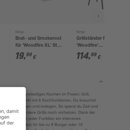
Ninja
Ninja
Brat- und Smokerost
Grillständer für
für 'Woodfire XL' Stahl
'Woodfire'
25,4 x 43 x 5,2 cm
höhenverstellbar
19
,
114
,
99
99
€
€
Stahl/Kunststoff 24,4
x 62,9 x 64,4 cm
ll erlebst du vielseitiges Kochen im Freien: Grill,
int in einem Gerät mit 6 Kochfunktionen. Du brauchst
fach einstecken und loslegen. So sparst du Zeit und
 dann, wenn andere Grills noch vorheizen. Dank der
e Gerichte bei jeder Funktion ein intensives
äche bietet Platz für bis zu 8 Burger oder 16