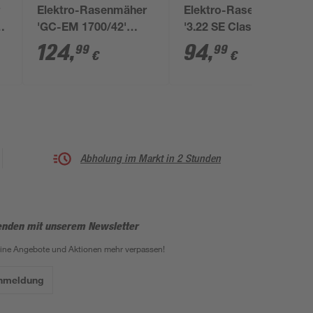
r
Elektro-Rasenmäher
Elektro-Rasenmäher
W,
'GC-EM 1700/42'
'3.22 SE Classic' 1000
1700 W 700 m²
W, bis 250 m²
124
,
94
,
99
99
€
€
Abholung im Markt in 2 Stunden
enden mit unserem Newsletter
eine Angebote und Aktionen mehr verpassen!
Anmeldung