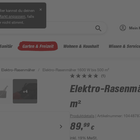
✕
ier kannst du deinen
, falls
Markt anpassen
r nicht stimmt.
Mein 
Sanitär
Garten & Freizeit
Wohnen & Haushalt
Wissen & Servic
Elektro-Rasenmäher
/
Elektro-Rasenmäher 1600 W bis 500 m²
(1)
Elektro-Rasenmä
+
4
m²
Produktdetails
| Artikelnummer
:
1044878
89
,
99
€
inkl. 19% MwSt.