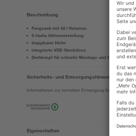
Beschreibung
Fangsack mit 42 l Volumen
5-fache Höhenverstellung
klappbarer Holm
integrierte VDE-Steckdose
Drehknopf für schnelle Montage und Demontage 
Sicherheits- und Entsorgungshinweise
Informationen zur korrekten Entsorgung findest du
hier
.
Eigenschaften