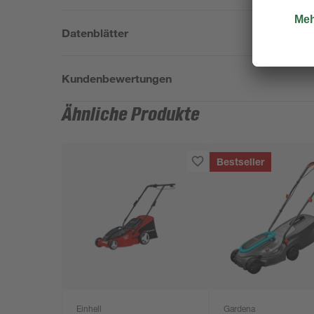
Datenblätter
Kundenbewertungen
Ähnliche Produkte
Bestseller
Einhell
Gardena