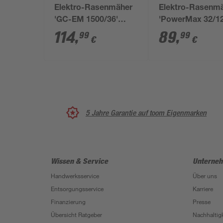
Elektro-Rasenmäher
Elektro-Rasenm
'GC-EM 1500/36'
'PowerMax 32/1
1500 W, bis 600 m²
G2' 1200 W
114
,
89
,
99
99
€
€
5 Jahre Garantie auf toom Eigenmarken
Wissen & Service
Unterne
Handwerksservice
Über uns
Entsorgungsservice
Karriere
Finanzierung
Presse
Übersicht Ratgeber
Nachhaltigk