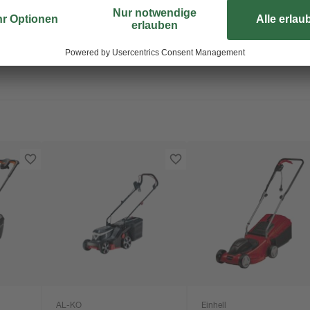
AL-KO
Einhell