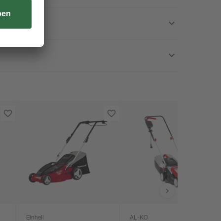
Einhell
AL-KO