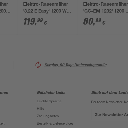
äher
Elektro-Rasenmäher
Elektro-Rasenmähe
200
'3.22 E Easy' 1200 W,
'GC-EM 1232' 1200 
bis 250 m²
bis 300 m²
119
,
80
,
99
99
€
€
Sorglos, 90 Tage Umtauschgarantie
hmen
Nützliche Links
Bleib auf dem Lauf
Leichte Sprache
Der toom Newsletter: K
Hilfe
Zur Newsletter 
Zahlungsarten
eit
Bestell- & Lieferservices