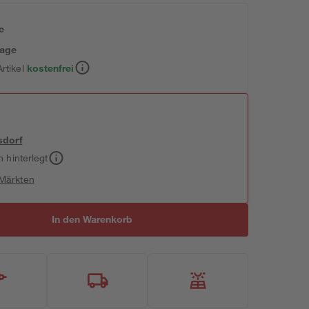
e
tage
rtikel
kostenfrei
sdorf
h hinterlegt
 Märkten
In den Warenkorb