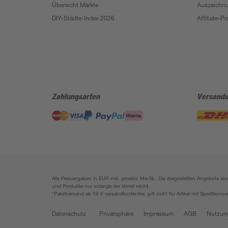
Übersicht Märkte
Auszeichn
DIY-Städte-Index 2026
Affiliate-
Zahlungsarten
Versanda
Alle Preisangaben in EUR inkl. gesetzl. MwSt.. Die dargestellten Angebote 
und Produkte nur solange der Vorrat reicht.
*Paketversand ab 59 € versandkostenfrei, gilt nicht für Artikel mit Speditionsv
Datenschutz
Privatsphäre
Impressum
AGB
Nutzun