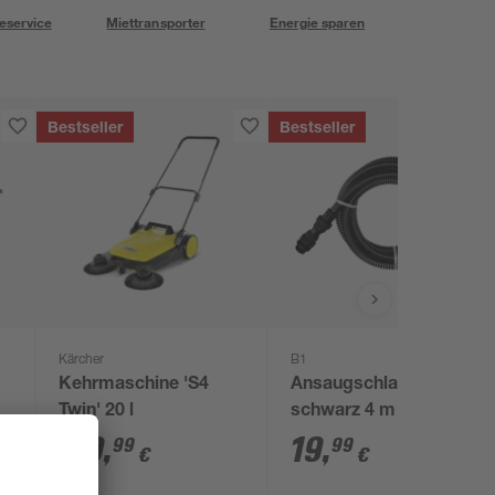
eservice
Miettransporter
Energie sparen
Bestseller
Bestseller
Kärcher
B1
Kehrmaschine 'S4
Ansaugschlauch
Twin' 20 l
schwarz 4 m
119
,
19
,
99
99
€
€