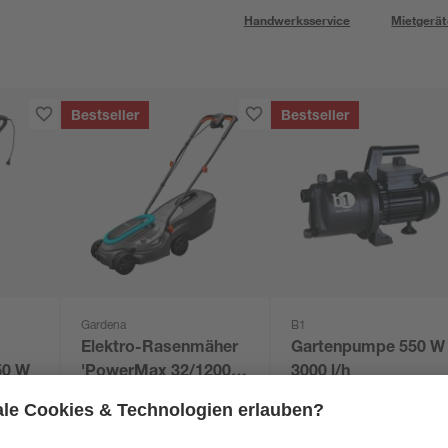
Handwerksservice
Mietgerät
Bestseller
Bestseller
Gardena
B1
Elektro-Rasenmäher
Gartenpumpe 550 W
50 W
'PowerMax 32/1200
3000 l/h
G2' 1200 W
89
,
69
,
99
99
€
€
€