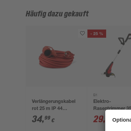
Häufig dazu gekauft
- 25 %
B1
Verlängerungskabel
Elektro-
rot 25 m IP 44
Rasentrimmer 3
H05RR-F 3G1.5mm2
34
,
29
,
99
99
€
€
39,99 