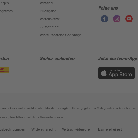
ungen
Versand
Folge uns
Programm
Rückgabe
Vorteilskarte
Gutscheine
Verkaufsoffene Sonntage
rten
Sicher einkaufen
Jetzt die toom-App
sind unter Umständen nicht in allen Märkten verfügbar. Die angegebenen Verfügbarkeiten beziehen s
ersand, hier fallen zusätzliche Versandkosten an.
gsbedingungen
Widerrufsrecht
Vertrag widerrufen
Barrierefreiheit