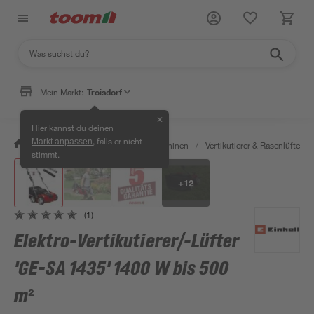
Mein Markt:
Troisdorf
✕
Hier kannst du deinen
, falls er nicht
Markt anpassen
/
Garten & Freizeit
/
Gartenmaschinen
/
Vertikutierer & Rasenlüfter
/
stimmt.
+
12
(1)
Elektro-Vertikutierer/-Lüfter
'GE-SA 1435' 1400 W bis 500
m²