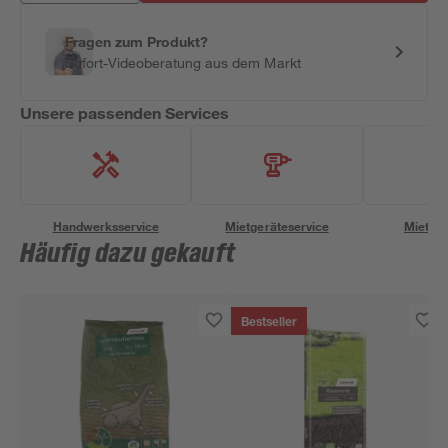
Fragen zum Produkt?
Sofort-Videoberatung aus dem Markt
Unsere passenden Services
Handwerksservice
Mietgeräteservice
Miettra
Häufig dazu gekauft
Bestseller