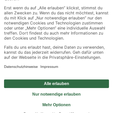
Sicher einkaufen
Jetzt die toom-App herunterladen
Alle Preisangaben in EUR inkl. gesetzl. MwSt.. Die dargestellten Angebote sind unter
Umständen nicht in allen Märkten verfügbar. Die angegebenen Verfügbarkeiten beziehen
sich auf den unter "Mein Markt" ausgewählten toom Baumarkt. Alle Angebote und
Produkte nur solange der Vorrat reicht.
*Paketversand ab 59 € versandkostenfrei, gilt nicht für Artikel mit Speditionsversand, hier
fallen zusätzliche Versandkosten an.
Datenschutz
Privatsphäre
Impressum
AGB
Nutzungsbedingungen
Widerrufsrecht
Vertrag widerrufen
Barrierefreiheit
© 2026 toom Baumarkt GmbH