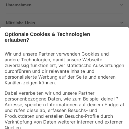
Unternehmen
Nützliche Links
Bleib auf dem Laufenden mit unserem Newsletter
Der toom Newsletter: Keine Angebote und Aktionen mehr verpassen!
Zur Newsletter Anmeldung
Folge uns
Zahlungsarten
Versandarten