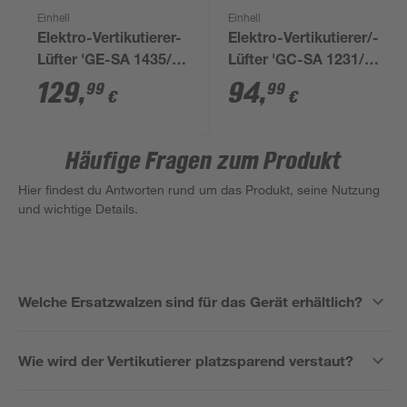
Einhell
Einhell
Elektro-Vertikutierer-
Elektro-Vertikutierer/-
Lüfter 'GE-SA 1435/1'
Lüfter 'GC-SA 1231/1'
bis 500 m²
1200 W bis 300 m²
129
,
94
,
99
99
€
€
Häufige Fragen zum Produkt
Hier findest du Antworten rund um das Produkt, seine Nutzung
und wichtige Details.
Welche Ersatzwalzen sind für das Gerät erhältlich?
Wie wird der Vertikutierer platzsparend verstaut?