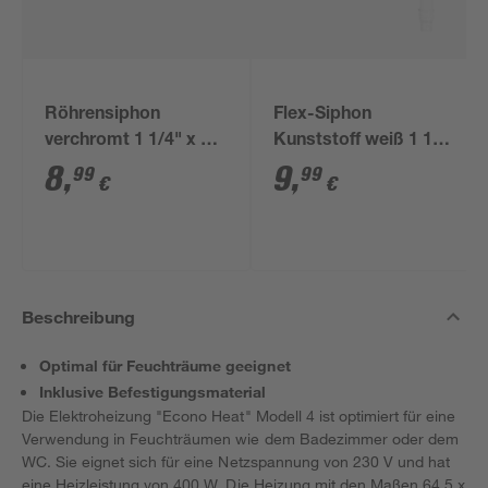
Röhrensiphon
Flex-Siphon
verchromt 1 1/4" x 32
Kunststoff weiß 1 1/2'
mm
x 40/50 mm
8
,
9
,
99
99
€
€
Beschreibung
Optimal für Feuchträume geeignet
Inklusive Befestigungsmaterial
Die Elektroheizung "Econo Heat" Modell 4 ist optimiert für eine
Verwendung in Feuchträumen wie dem Badezimmer oder dem
WC. Sie eignet sich für eine Netzspannung von 230 V und hat
eine Heizleistung von 400 W. Die Heizung mit den Maßen 64,5 x