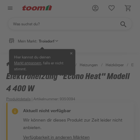
Mein Markt:
Troisdorf
✕
Hier kannst du deinen
, falls er nicht
Markt anpassen
/
Bauen & Renovieren
/
Heizen
/
Heizungen
/
Heizkörper
/
Elek
stimmt.
Elektroheizung "Econo Heat" Modell
4 400 W
Produktdetails
| Artikelnummer
:
9350094
Aktuell nicht verfügbar
Wir können dir dieses Produkt zur Zeit leider nicht
anbieten.
Verfügbarkeit in anderen Märkten