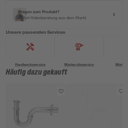
Fragen zum Produkt?
Sofort-Videoberatung aus dem Markt
Unsere passenden Services
Handwerksservice
Mietgeräteservice
Miettra
Häufig dazu gekauft