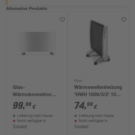
Alternative Produkte
Rowi
Glas-
Wärmewellenheizung
Wärmekonvektor
'HWH 1000/3/2' 1000
'Dallas' mit Wifi weiß
W
99
,
74
,
99
99
€
€
2000 W
Lieferung nach Hause
Lieferung nach Hause
Nicht verfügbar in
Nicht verfügbar in
Troisdorf
Troisdorf