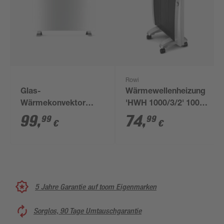
Rowi
Glas-
Wärmewellenheizung
Wärmekonvektor
'HWH 1000/3/2' 1000
'Dallas' mit Wifi weiß
W
99
,
74
,
99
99
€
€
2000 W
5 Jahre Garantie auf toom Eigenmarken
Sorglos, 90 Tage Umtauschgarantie