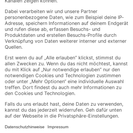
Folge uns
Zahlungsarten
Versandarten
Sicher einkaufen
Jetzt die toom-App herunterladen
Alle Preisangaben in EUR inkl. gesetzl. MwSt.. Die dargestellten Angebote sind unter
Umständen nicht in allen Märkten verfügbar. Die angegebenen Verfügbarkeiten beziehen
sich auf den unter "Mein Markt" ausgewählten toom Baumarkt. Alle Angebote und
Produkte nur solange der Vorrat reicht.
*Paketversand ab 59 € versandkostenfrei, gilt nicht für Artikel mit Speditionsversand, hier