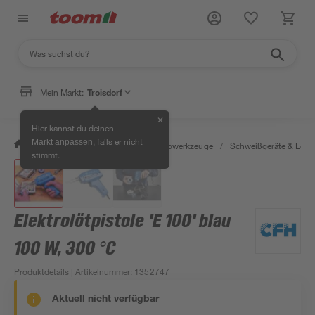
Mein Markt:
Troisdorf
✕
Hier kannst du deinen
, falls er nicht
Markt anpassen
/
Werkstatt & Maschinen
/
Elektrowerkzeuge
/
Schweißgeräte & Lötk
stimmt.
Elektrolötpistole 'E 100' blau
100 W, 300 °C
Produktdetails
| Artikelnummer
:
1352747
Aktuell nicht verfügbar