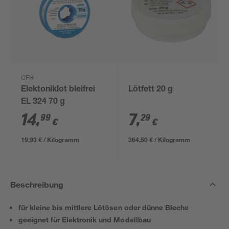
CFH
Elektoniklot bleifrei
Lötfett 20 g
EL 324 70 g
14
,
7
,
99
29
€
€
19,93 € / Kilogramm
364,50 € / Kilogramm
Beschreibung
für kleine bis mittlere Lötösen oder dünne Bleche
geeignet für Elektronik und Modellbau