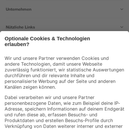
Unternehmen
Nützliche Links
Bleib auf dem Laufenden mit unserem Newsletter
Der toom Newsletter: Keine Angebote und Aktionen mehr verpassen!
Zur Newsletter Anmeldung
Folge uns
Zahlungsarten
Versandarten