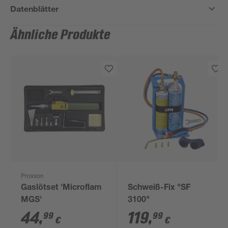
Datenblätter
Ähnliche Produkte
Proxxon
Gaslötset 'Microflam
Schweiß-Fix "SF
MGS'
3100"
44
,
119
,
99
99
€
€