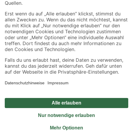
Sicher einkaufen
Jetzt die toom-App herunterladen
Alle Preisangaben in EUR inkl. gesetzl. MwSt.. Die dargestellten Angebote sind unter
Umständen nicht in allen Märkten verfügbar. Die angegebenen Verfügbarkeiten beziehen
sich auf den unter "Mein Markt" ausgewählten toom Baumarkt. Alle Angebote und
Produkte nur solange der Vorrat reicht.
*Paketversand ab 59 € versandkostenfrei, gilt nicht für Artikel mit Speditionsversand, hier
fallen zusätzliche Versandkosten an.
Datenschutz
Privatsphäre
Impressum
AGB
Nutzungsbedingungen
Widerrufsrecht
Vertrag widerrufen
Barrierefreiheit
© 2026 toom Baumarkt GmbH