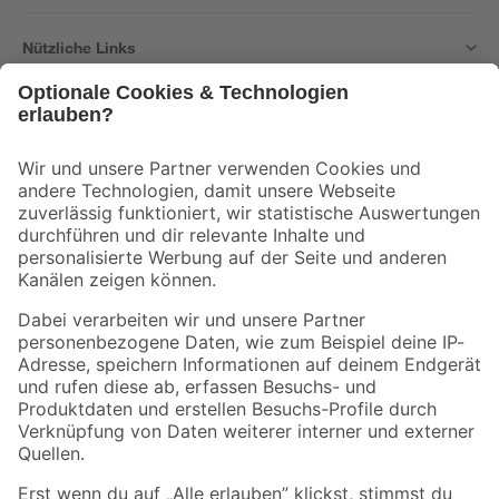
Nützliche Links
Bleib auf dem Laufenden mit unserem Newsletter
Der toom Newsletter: Keine Angebote und Aktionen mehr verpassen!
Zur Newsletter Anmeldung
Folge uns
Zahlungsarten
Versandarten
Sicher einkaufen