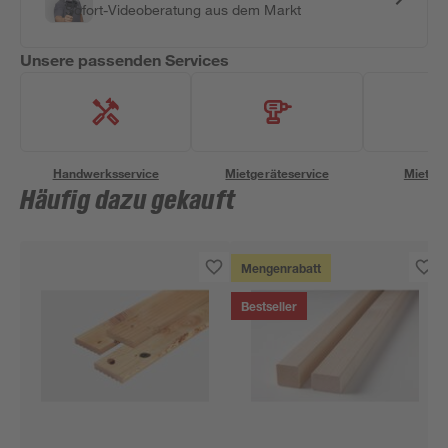
Sofort-Videoberatung aus dem Markt
Unsere passenden Services
Handwerksservice
Mietgeräteservice
Miettra
Häufig dazu gekauft
Mengenrabatt
Bestseller