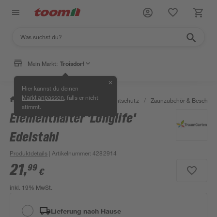
Mein Markt:
Troisdorf
✕
Hier kannst du deinen
, falls er nicht
Markt anpassen
/
Garten & Freizeit
/
Zäune & Sichtschutz
/
Zaunzubehör & Beschläg
stimmt.
Elementhalter 'Longlife'
Edelstahl
Produktdetails
| Artikelnummer
:
4282914
21
,
99
€
inkl. 19% MwSt.
Lieferung nach Hause