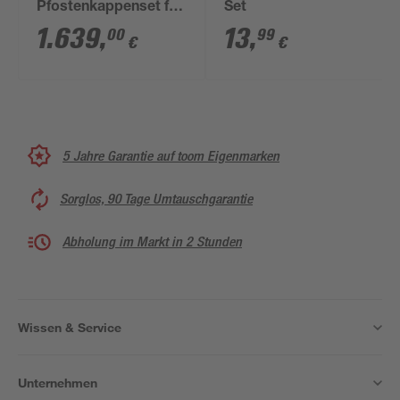
Pfostenkappenset für
Set
Zaunpfosten inklusive
1.639
,
13
,
00
99
€
€
Trafo anthrazit 6 x 4
cm 26 Stück
5 Jahre Garantie auf toom Eigenmarken
Sorglos, 90 Tage Umtauschgarantie
Abholung im Markt in 2 Stunden
Wissen & Service
Unternehmen