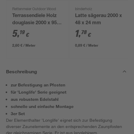
Rettenmeier Outdoor Wood
binderholz
Terrassendiele Holz
Latte sägerau 2000 x
douglasie 2000 x 95 x
48 x 24 mm
21 mm
5
,
1
,
19
78
€
€
2,60 € / Meter
0,89 € / Meter
Beschreibung
zur Befestigung an Pfosten
für 'Longlife' Serie geeignet
aus robustem Edelstahl
schnelle und einfache Montage
3er Set
Der Elementhalter 'Longlife' eignet sich zur Befestigung
diverser Zaunelemente an den entsprechenden Zaunpfosten
der gleichnamigen Serie. Er ist aus langlebigem,