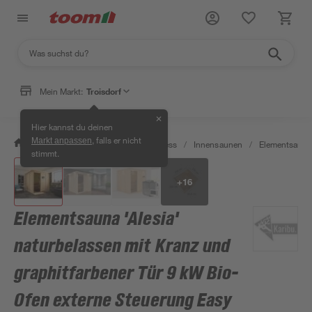
Mein Markt:
Troisdorf
✕
Hier kannst du deinen
, falls er nicht
Markt anpassen
/
Bad & Sanitär
/
Sauna & Wellness
/
Innensaunen
/
Elementsaune
stimmt.
+
16
Elementsauna 'Alesia'
naturbelassen mit Kranz und
graphitfarbener Tür 9 kW Bio-
Ofen externe Steuerung Easy