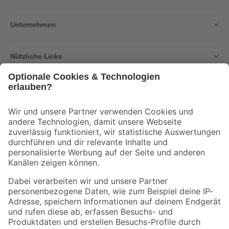
Unternehmen
Nützliche Links
Bleib auf dem Laufenden mit unserem Newsletter
Der toom Newsletter: Keine Angebote und Aktionen mehr verpassen!
Zur Newsletter Anmeldung
Folge uns
Zahlungsarten
Versandarten