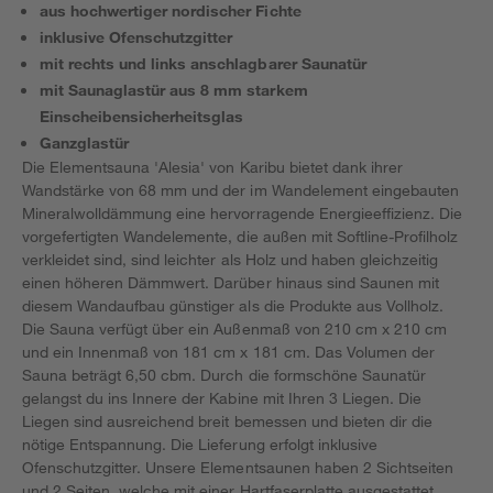
aus hochwertiger nordischer Fichte
inklusive Ofenschutzgitter
mit rechts und links anschlagbarer Saunatür
mit Saunaglastür aus 8 mm starkem
Einscheibensicherheitsglas
Ganzglastür
Die Elementsauna 'Alesia' von Karibu bietet dank ihrer
Wandstärke von 68 mm und der im Wandelement eingebauten
Mineralwolldämmung eine hervorragende Energieeffizienz. Die
vorgefertigten Wandelemente, die außen mit Softline-Profilholz
verkleidet sind, sind leichter als Holz und haben gleichzeitig
einen höheren Dämmwert. Darüber hinaus sind Saunen mit
diesem Wandaufbau günstiger als die Produkte aus Vollholz.
Die Sauna verfügt über ein Außenmaß von 210 cm x 210 cm
und ein Innenmaß von 181 cm x 181 cm. Das Volumen der
Sauna beträgt 6,50 cbm. Durch die formschöne Saunatür
gelangst du ins Innere der Kabine mit Ihren 3 Liegen. Die
Liegen sind ausreichend breit bemessen und bieten dir die
nötige Entspannung. Die Lieferung erfolgt inklusive
Ofenschutzgitter. Unsere Elementsaunen haben 2 Sichtseiten
und 2 Seiten, welche mit einer Hartfaserplatte ausgestattet