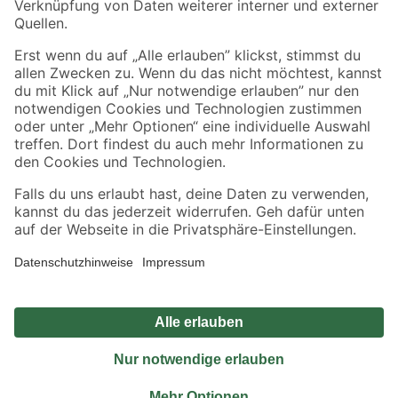
Sicher einkaufen
Jetzt die toom-App herunterladen
Alle Preisangaben in EUR inkl. gesetzl. MwSt.. Die dargestellten Angebote sind unter
Umständen nicht in allen Märkten verfügbar. Die angegebenen Verfügbarkeiten beziehen
sich auf den unter "Mein Markt" ausgewählten toom Baumarkt. Alle Angebote und
Produkte nur solange der Vorrat reicht.
*Paketversand ab 59 € versandkostenfrei, gilt nicht für Artikel mit Speditionsversand, hier
fallen zusätzliche Versandkosten an.
Datenschutz
Privatsphäre
Impressum
AGB
Nutzungsbedingungen
Widerrufsrecht
Vertrag widerrufen
Barrierefreiheit