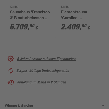
Karibu
Karibu
Saunahaus 'Francisco
Elementsauna
3' B naturbelassen 9
'Carolina'
kW Ofen externe
naturbelassen mit
6.709
,
2.409
,
00
00
€
€
Steuerung 369 x 369 x
Kranz und bronzierter
229 cm
Tür 3,6 kW Ofen
integrierte Steuerung
210 x 184 x 202 cm
5 Jahre Garantie auf toom Eigenmarken
Sorglos, 90 Tage Umtauschgarantie
Abholung im Markt in 2 Stunden
Wissen & Service