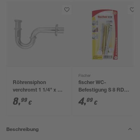
Fischer
Röhrensiphon
fischer WC-
verchromt 1 1/4" x 32
Befestigung S 8 RD
mm
80 2 Stück
8
,
4
,
99
09
€
€
Beschreibung