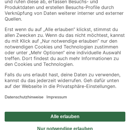
Sicher einkaufen
Jetzt die toom-App herunterladen
Alle Preisangaben in EUR inkl. gesetzl. MwSt.. Die dargestellten Angebote sind unter
Umständen nicht in allen Märkten verfügbar. Die angegebenen Verfügbarkeiten beziehen
sich auf den unter "Mein Markt" ausgewählten toom Baumarkt. Alle Angebote und
Produkte nur solange der Vorrat reicht.
*Paketversand ab 59 € versandkostenfrei, gilt nicht für Artikel mit Speditionsversand, hier
fallen zusätzliche Versandkosten an.
Datenschutz
Privatsphäre
Impressum
AGB
Nutzungsbedingungen
Widerrufsrecht
Vertrag widerrufen
Barrierefreiheit