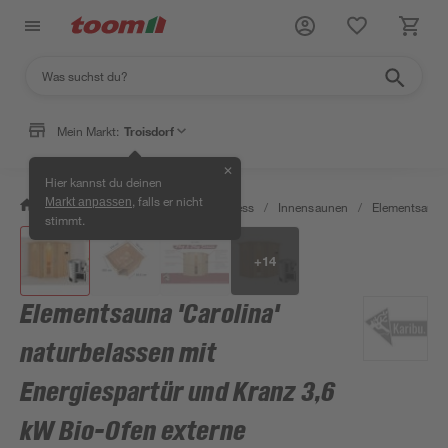
Mein Markt:
Troisdorf
✕
Hier kannst du deinen
, falls er nicht
Markt anpassen
/
Bad & Sanitär
/
Sauna & Wellness
/
Innensaunen
/
Elementsaune
stimmt.
+
14
Elementsauna 'Carolina'
naturbelassen mit
Energiespartür und Kranz 3,6
kW Bio-Ofen externe