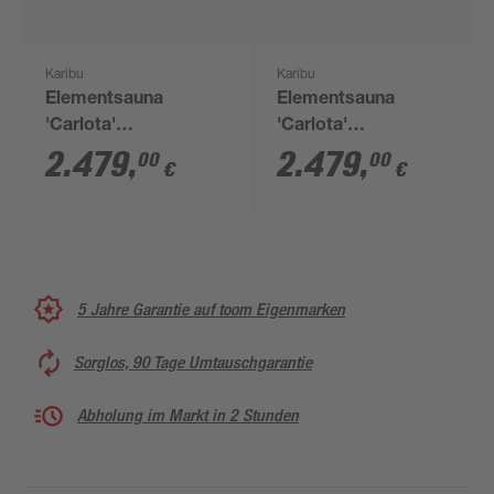
Karibu
Karibu
Elementsauna
Elementsauna
'Carlota'
'Carlota'
naturbelassen mit
naturbelassen mit
2.479
,
2.479
,
00
00
€
€
Klarglastür 3,6 kW
Energiespartür 3,6 kW
Ofen externe
Ofen externe
Steuerung Easy 151 x
Steuerung Easy 151 x
196 x 198 cm
196 x 198 cm
5 Jahre Garantie auf toom Eigenmarken
Sorglos, 90 Tage Umtauschgarantie
Abholung im Markt in 2 Stunden