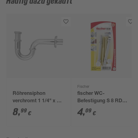
Häufig dazu gekauft
Fischer
Röhrensiphon
fischer WC-
verchromt 1 1/4" x 32
Befestigung S 8 RD
mm
80 2 Stück
8
,
4
,
99
09
€
€