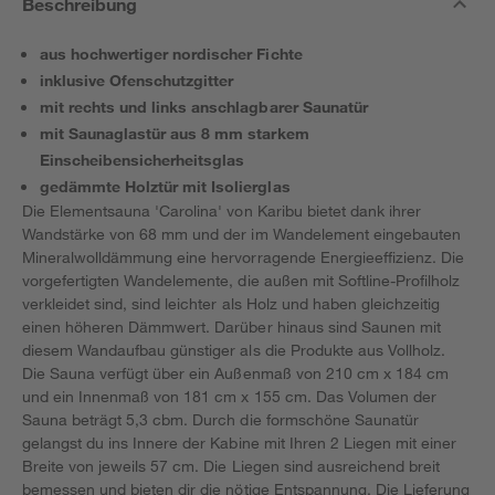
Beschreibung
aus hochwertiger nordischer Fichte
inklusive Ofenschutzgitter
mit rechts und links anschlagbarer Saunatür
mit Saunaglastür aus 8 mm starkem
Einscheibensicherheitsglas
gedämmte Holztür mit Isolierglas
Die Elementsauna 'Carolina' von Karibu bietet dank ihrer
Wandstärke von 68 mm und der im Wandelement eingebauten
Mineralwolldämmung eine hervorragende Energieeffizienz. Die
vorgefertigten Wandelemente, die außen mit Softline-Profilholz
verkleidet sind, sind leichter als Holz und haben gleichzeitig
einen höheren Dämmwert. Darüber hinaus sind Saunen mit
diesem Wandaufbau günstiger als die Produkte aus Vollholz.
Die Sauna verfügt über ein Außenmaß von 210 cm x 184 cm
und ein Innenmaß von 181 cm x 155 cm. Das Volumen der
Sauna beträgt 5,3 cbm. Durch die formschöne Saunatür
gelangst du ins Innere der Kabine mit Ihren 2 Liegen mit einer
Breite von jeweils 57 cm. Die Liegen sind ausreichend breit
bemessen und bieten dir die nötige Entspannung. Die Lieferung