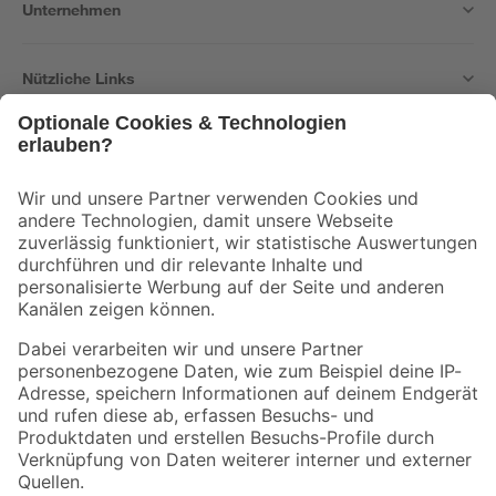
Unternehmen
Nützliche Links
Bleib auf dem Laufenden mit unserem Newsletter
Der toom Newsletter: Keine Angebote und Aktionen mehr verpassen!
Zur Newsletter Anmeldung
Folge uns
Zahlungsarten
Versandarten