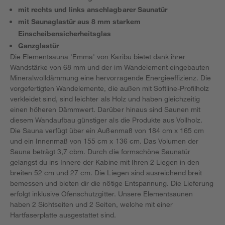
mit rechts und links anschlagbarer Saunatür
mit Saunaglastür aus 8 mm starkem
Einscheibensicherheitsglas
Ganzglastür
Die Elementsauna 'Emma' von Karibu bietet dank ihrer
Wandstärke von 68 mm und der im Wandelement eingebauten
Mineralwolldämmung eine hervorragende Energieeffizienz. Die
vorgefertigten Wandelemente, die außen mit Softline-Profilholz
verkleidet sind, sind leichter als Holz und haben gleichzeitig
einen höheren Dämmwert. Darüber hinaus sind Saunen mit
diesem Wandaufbau günstiger als die Produkte aus Vollholz.
Die Sauna verfügt über ein Außenmaß von 184 cm x 165 cm
und ein Innenmaß von 155 cm x 136 cm. Das Volumen der
Sauna beträgt 3,7 cbm. Durch die formschöne Saunatür
gelangst du ins Innere der Kabine mit Ihren 2 Liegen in den
breiten 52 cm und 27 cm. Die Liegen sind ausreichend breit
bemessen und bieten dir die nötige Entspannung. Die Lieferung
erfolgt inklusive Ofenschutzgitter. Unsere Elementsaunen
haben 2 Sichtseiten und 2 Seiten, welche mit einer
Hartfaserplatte ausgestattet sind.