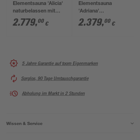
Elementsauna 'Alicia'
Elementsauna
naturbelassen mit
'Adriana'
Klarglastür 9 kW Ofen
naturbelassen mit
2.779
,
2.379
,
00
00
€
€
externe Steuerung
Klarglastür 9 kW Ofen
easy 196 x 196 x 198
externe Steuerung
cm
easy 170 x 151 x 198
cm
5 Jahre Garantie auf toom Eigenmarken
Sorglos, 90 Tage Umtauschgarantie
Abholung im Markt in 2 Stunden
Wissen & Service