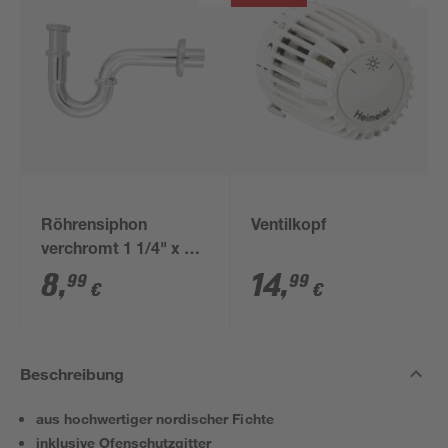
Röhrensiphon
Ventilkopf
verchromt 1 1/4" x 32
mm
8
,
14
,
99
99
€
€
Beschreibung
aus hochwertiger nordischer Fichte
inklusive Ofenschutzgitter