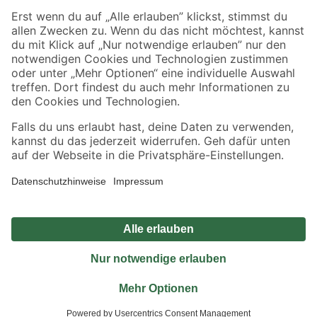
Sicher einkaufen
Jetzt die toom-App herunterladen
Alle Preisangaben in EUR inkl. gesetzl. MwSt.. Die dargestellten Angebote sind unter
Umständen nicht in allen Märkten verfügbar. Die angegebenen Verfügbarkeiten beziehen
sich auf den unter "Mein Markt" ausgewählten toom Baumarkt. Alle Angebote und
Produkte nur solange der Vorrat reicht.
*Paketversand ab 59 € versandkostenfrei, gilt nicht für Artikel mit Speditionsversand, hier
fallen zusätzliche Versandkosten an.
Datenschutz
Privatsphäre
Impressum
AGB
Nutzungsbedingungen
Widerrufsrecht
Vertrag widerrufen
Barrierefreiheit
© 2026 toom Baumarkt GmbH