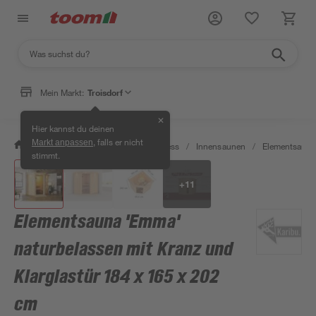
Mein Markt:
Troisdorf
✕
Hier kannst du deinen
, falls er nicht
Markt anpassen
/
Bad & Sanitär
/
Sauna & Wellness
/
Innensaunen
/
Elementsaune
stimmt.
+
11
Elementsauna 'Emma'
naturbelassen mit Kranz und
Klarglastür 184 x 165 x 202
cm