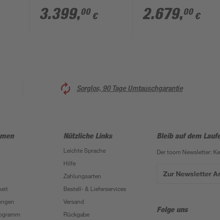
,6 kW
mit Glastür und 4,5
mit Energiespartür
3.399
,
2.679
,
00
00
€
€
kW BioS-Ofenset 230
mit Ofen 9kW
151 x
V
integrierte Steuerun
196 x 196 x 200 cm
Sorglos, 90 Tage Umtauschgarantie
hmen
Nützliche Links
Bleib auf dem Lauf
Leichte Sprache
Der toom Newsletter: K
Hilfe
Zur Newsletter 
Zahlungsarten
eit
Bestell- & Lieferservices
ungen
Versand
Folge uns
Programm
Rückgabe