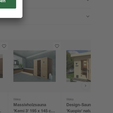
Weka
Weka
Massivholzsauna
Design-Saunahaus
'Kemi 3' 195 x 145 cm
'Kuopio' natur, mit 9