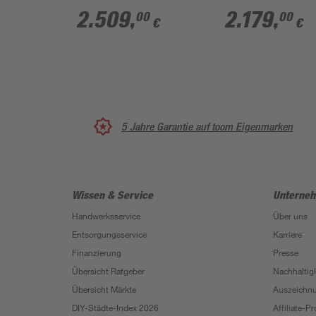
naturbelassen mit
Energiespartür 3
2.509
,
2.179
,
00
00
€
€
Energiespartür und
Ofen integrierte
Kranz 3,6 kW Bio-
Steuerung 196 x 
Ofen externe
198 cm
Steuerung Easy 165 x
165 x 202 cm
5 Jahre Garantie auf toom Eigenmarken
Wissen & Service
Unterne
Handwerksservice
Über uns
Entsorgungsservice
Karriere
Finanzierung
Presse
Übersicht Ratgeber
Nachhaltigk
Übersicht Märkte
Auszeichn
DIY-Städte-Index 2026
Affiliate-