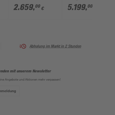
mit Glastür
kW OS-Ofenset,
2.659
,
5.199
,
00
00
€
€
analoger Steuerung
g
238 x 238 x 253 cm
Abholung im Markt in 2 Stunden
enden mit unserem Newsletter
eine Angebote und Aktionen mehr verpassen!
Anmeldung