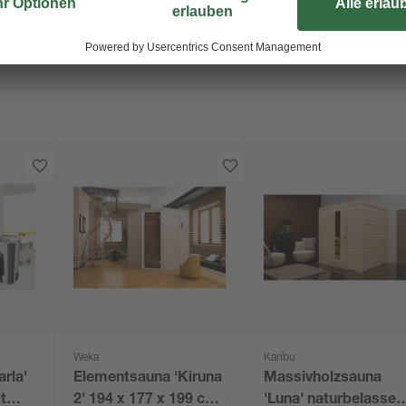
Weka
Karibu
rla'
Elementsauna 'Kiruna
Massivholzsauna
t
2' 194 x 177 x 199 cm
'Luna' naturbelassen