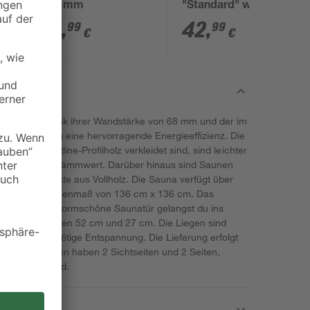
Ø 90 mm
"Standard" weiß
44
,
42
,
99
99
€
€
ribu bietet dank ihrer Wandstärke von 68 mm und der im
wolldämmung eine hervorragende Energieeffizienz. Die
ßen mit Softline-Profilholz verkleidet sind, sind leichter
einen höheren Dämmwert. Darüber hinaus sind Saunen
ls die Produkte aus Vollholz. Die Sauna verfügt über
cm und ein Innenmaß von 136 cm x 136 cm. Das
m. Durch die formschöne Saunatür gelangst du ins
gen in den breiten 52 cm und 27 cm. Die Liegen sind
eten dir die nötige Entspannung. Die Lieferung erfolgt
e Elementsaunen haben 2 Sichtseiten und 2 Seiten,
sgestattet sind.