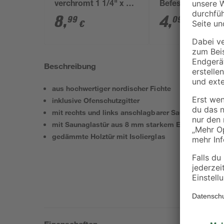
verchromt 1 1/4" x 32
Befestigung S 8
mm
80 2 Stück
8
,
4
,
99
09
€
€
Beschreibung
aus hochwertiger nordischer Fichte
inklusive Ofenschutzgitter
mit rechts und links anschlagbarer Saunatür
mit Saunaglastür aus 8 mm starkem Einscheibensi
gedämmte Holztür mit Isolierglas
Eigenschaften