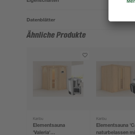
Datenblätter
Ähnliche Produkte
Karibu
Karibu
Elementsauna
Elementsauna 'Ca
'Valeria'
naturbelassen mi