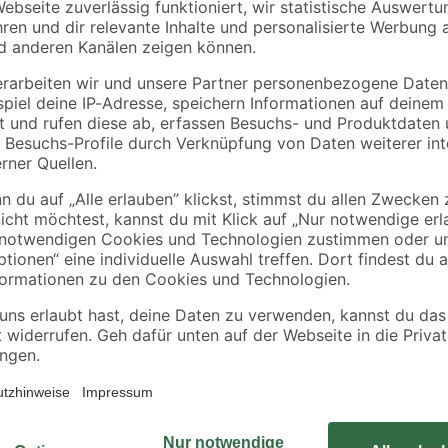
 RD
Thermoplast
Spülrand inklusive
WC-Sitz und
19
,
99
,
99
99
€
€
Spülkasten weiß
Die Elementsauna 'Valeria' von Ka
Wandelement eingebauten Mineral
vorgefertigten Wandelemente, die au
als Holz und haben gleichzeitig 
cherheitsglas
mit diesem Wandaufbau günstiger a
ein Außenmaß von 151 cm x 151 
Volumen der Sauna beträgt 3,5 cb
Innere der Kabine mit Ihren 2 Lie
ausreichend breit bemessen und bi
inklusive Ofenschutzgitter. Unser
welche mit einer Hartfaserplatte au