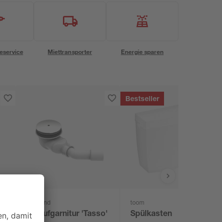
eservice
Miettransporter
Energie sparen
Bestseller
Ottofond
toom
Ablaufgarnitur 'Tasso'
Spülkasten