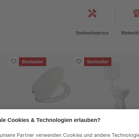
Handwerksservice
Mietgerät
Bestseller
Bestseller
B1
B1
WC-Sitz 'Miami' weiß
Stand-WC-Set mit