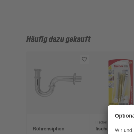
Häufig dazu gekauft
Fischer
Röhrensiphon
fischer WC-