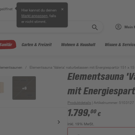
geöffnet
✕
Hier kannst du deinen
, falls
Markt anpassen
er nicht stimmt.
Mein 
Sanitär
Garten & Freizeit
Wohnen & Haushalt
Wissen & Servic
lementsaunen
/
Elementsauna 'Valeria' naturbelassen mit Energiespartür 151 x 1
Elementsauna 'Va
+
8
mit Energiespart
Produktdetails
| Artikelnummer
:
5103127
1.799
,
00
€
inkl. 19% MwSt.