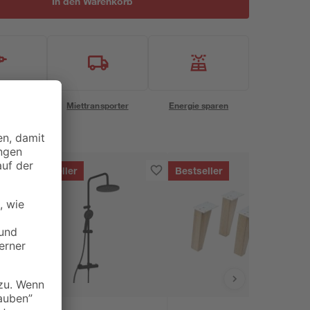
In den Warenkorb
eservice
Miettransporter
Energie sparen
Bestseller
Bestseller