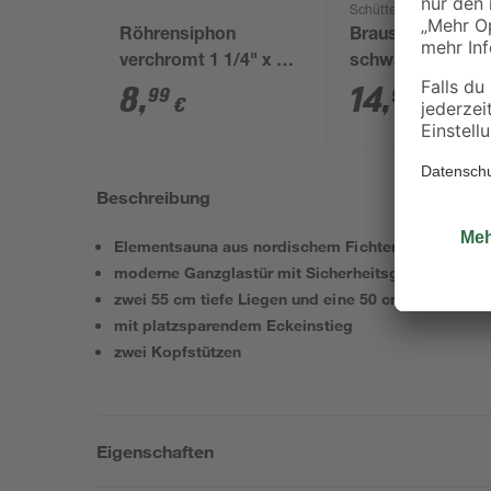
Schütte
Röhrensiphon
Brauseschlauch
verchromt 1 1/4" x 32
schwarz PVC 15
mm
8
,
14
,
99
99
€
€
Beschreibung
Elementsauna aus nordischem Fichtenholz, außen w
moderne Ganzglastür mit Sicherheitsglas in Graphi
zwei 55 cm tiefe Liegen und eine 50 cm tiefe Querl
mit platzsparendem Eckeinstieg
zwei Kopfstützen
Eigenschaften