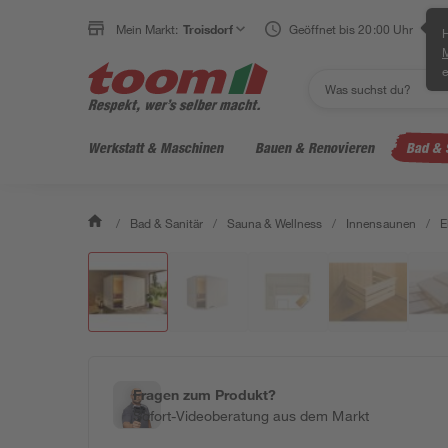
Mein Markt:
Troisdorf
Geöffnet bis 20:00 Uhr
H
e
Werkstatt & Maschinen
Bauen & Renovieren
Bad & 
/
Bad & Sanitär
/
Sauna & Wellness
/
Innensaunen
/
E
Fragen zum Produkt?
Sofort-Videoberatung aus dem Markt