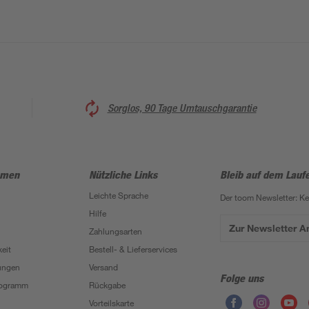
Sorglos, 90 Tage Umtauschgarantie
hmen
Nützliche Links
Bleib auf dem Lauf
Leichte Sprache
Der toom Newsletter: K
Hilfe
Zur Newsletter 
Zahlungsarten
eit
Bestell- & Lieferservices
ungen
Versand
Folge uns
Programm
Rückgabe
Vorteilskarte