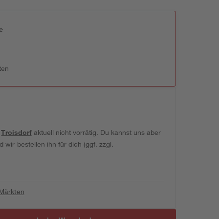
e
n
ten
t
Troisdorf
aktuell nicht vorrätig. Du kannst uns aber
wir bestellen ihn für dich (ggf. zzgl.
 Märkten