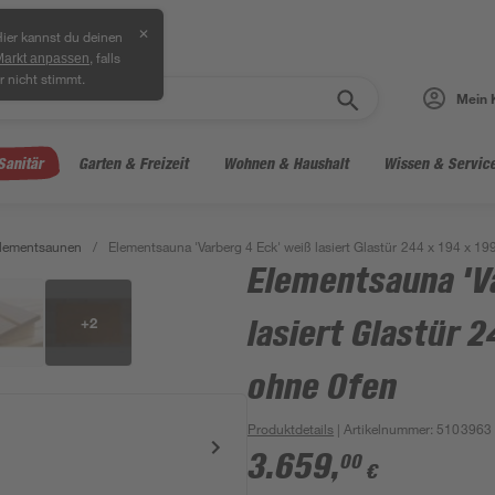
✕
ier kannst du deinen
, falls
Markt anpassen
r nicht stimmt.
Mein 
Sanitär
Garten & Freizeit
Wohnen & Haushalt
Wissen & Servic
lementsaunen
/
Elementsauna 'Varberg 4 Eck' weiß lasiert Glastür 244 x 194 x 1
Elementsauna 'V
+
2
lasiert Glastür 
ohne Ofen
Produktdetails
| Artikelnummer
:
5103963
3.659
,
00
€