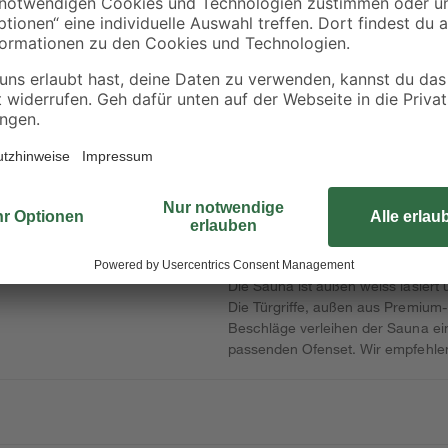
Schütte
Badewannenarmatur
Flex-Siphon
0 cm
'Denver' matt
Kunststoff weiß 1 1/
schwarz
x 40/50 mm
71
,
9
,
99
99
€
€
Eine Wellnessoase im eigenen He
eiss lasiert
platzsparendem Eckeinstieg macht 
t-Optik
neben dem praktischen 2-Punkt-Ma
iege
Die Sauna ist außen weiss lasiert
Die Türgriffe, außen aus Premium-
Beschläge verleihen der Sauna e
passenden Ofenset. Wir empfehlen 