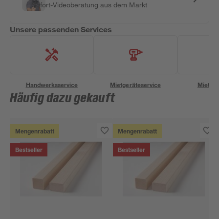
Sofort-Videoberatung aus dem Markt
Unsere passenden Services
Handwerksservice
Mietgeräteservice
Miettra
Häufig dazu gekauft
Mengenrabatt
Mengenrabatt
Bestseller
Bestseller