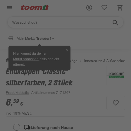
Mein Markt:
Troisdorf
✕
Hier kannst du deinen
, falls er nicht
Markt anpassen
/
Bauen & Renovieren
/
Bodenbeläge
/
Innenecken & Außenecken
/
stimmt.
Endkappen 'Classic'
silberfarben, 2 Stück
Produktdetails
| Artikelnummer
:
7171267
6
,
59
€
inkl. 19% MwSt.
Lieferung nach Hause