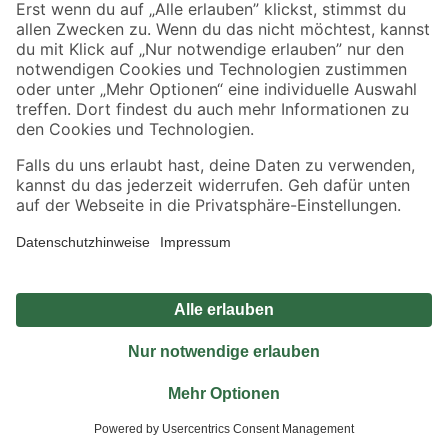
Sicher einkaufen
Jetzt die toom-App herunterladen
Alle Preisangaben in EUR inkl. gesetzl. MwSt.. Die dargestellten Angebote sind unter
Umständen nicht in allen Märkten verfügbar. Die angegebenen Verfügbarkeiten beziehen
sich auf den unter "Mein Markt" ausgewählten toom Baumarkt. Alle Angebote und
Produkte nur solange der Vorrat reicht.
*Paketversand ab 59 € versandkostenfrei, gilt nicht für Artikel mit Speditionsversand, hier
fallen zusätzliche Versandkosten an.
Datenschutz
Privatsphäre
Impressum
AGB
Nutzungsbedingungen
Widerrufsrecht
Vertrag widerrufen
Barrierefreiheit
© 2026 toom Baumarkt GmbH