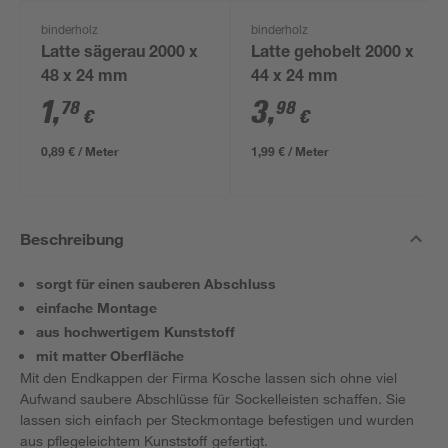
binderholz
binderholz
Latte sägerau 2000 x
Latte gehobelt 2000 x
48 x 24 mm
44 x 24 mm
1
,
3
,
78
98
€
€
0,89 € / Meter
1,99 € / Meter
Beschreibung
sorgt für einen sauberen Abschluss
einfache Montage
aus hochwertigem Kunststoff
mit matter Oberfläche
Mit den Endkappen der Firma Kosche lassen sich ohne viel
Aufwand saubere Abschlüsse für Sockelleisten schaffen. Sie
lassen sich einfach per Steckmontage befestigen und wurden
aus pflegeleichtem Kunststoff gefertigt.