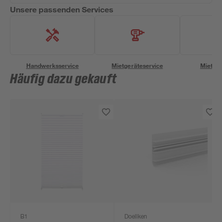
Unsere passenden Services
Handwerksservice
Mietgeräteservice
Miettra
Häufig dazu gekauft
B1
Doellken