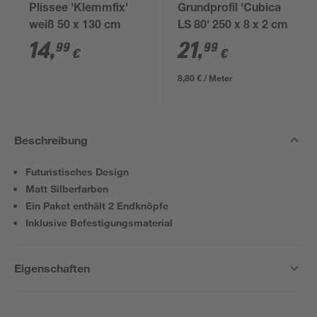
Plissee 'Klemmfix'
Grundprofil 'Cubica
weiß 50 x 130 cm
LS 80' 250 x 8 x 2 cm
14
,
21
,
99
99
€
€
8,80 € / Meter
Beschreibung
Futuristisches Design
Matt Silberfarben
Ein Paket enthält 2 Endknöpfe
Inklusive Befestigungsmaterial
Eigenschaften