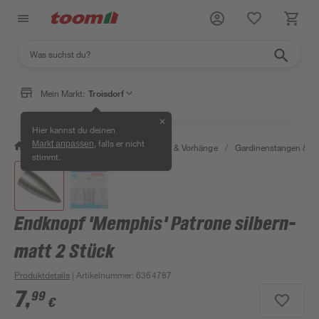
Mein Markt:
Troisdorf
✕
Hier kannst du deinen
, falls er nicht
Markt anpassen
/
Wohnen & Haushalt
/
Gardinen & Vorhänge
/
Gardinenstangen & G
stimmt.
Endknopf 'Memphis' Patrone silbern-
matt 2 Stück
Produktdetails
| Artikelnummer
:
6364787
7
,
99
€