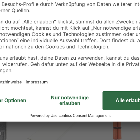
Verteilerdosen, Geheimfächer oder
en u. a.
zugänglich, wenn Sie beim Verlege
die Endkrallen von Staba verwend
Schnappverschluss bleiben alle ve
an welcher Stelle das jeweilige Bre
dazu passenden Nägel und Schraube
Montageanleitung befindet sich au
Bestseller