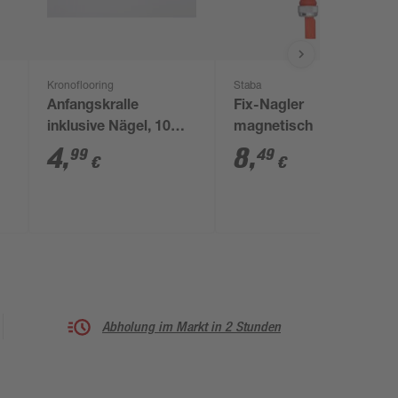
Kronoflooring
Staba
Anfangskralle
Fix-Nagler
inklusive Nägel, 10
magnetisch
Stück
4
,
8
,
99
49
€
€
Abholung im Markt in 2 Stunden