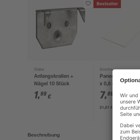
Bestseller
Staba
Kosche
Anfangskrallen +
Paneele weiß 260 x 15
Nägel 10 Stück
x 0,8 cm
1
,
7
,
99
99
€
€
/ m²
21,81 € / Pack
Beschreibung