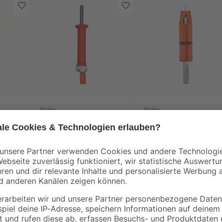
Staba
Staba
Fix-Nagler
Hobbynagler
magnetisch
8
,
8
,
49
49
€
€