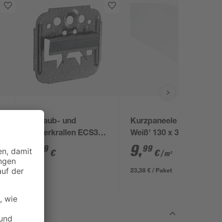
Schraub- und
Kurzpaneele 'Classic
Tackerkrallen ECS3
Weiß' 130 x 30 x 1 cm
100 Stück
6 Stück
2
,
9
,
99
99
€
€
/ m²
23,38 € / Paket