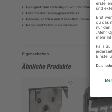
Geeignet zum Befestigen von Profilbrettern, Paneel
Patentierter Schnappverschluss
Paneele, Platten und Kassetten bleiben abnehmbar
Nägel und Schrauben inklusive
Eigenschaften
Ähnliche Produkte