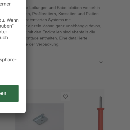
 auch wichtige Leitungen und Kabel bleiben weiterhin
n von Paneelen, Profilbrettern, Kassetten und Platten
en. Dank des patentierten Systems mit
rlegten Bretter einzeln lösbar, ganz unabhängig davon,
tt liegt. Im Set mit den Endkrallen sind ebenfalls die
n für die Montage enthalten. Eine detaillierte
f der Rückseite der Verpackung.