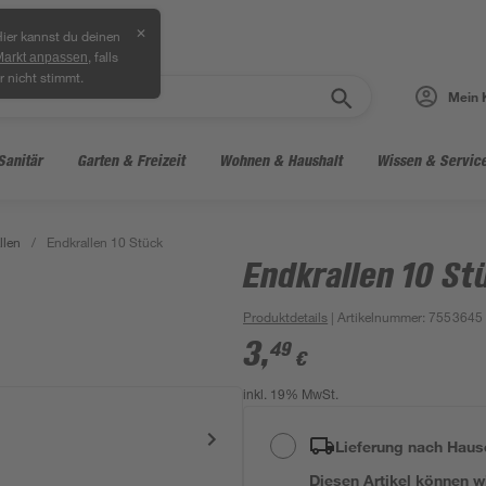
✕
ier kannst du deinen
, falls
Markt anpassen
r nicht stimmt.
Mein 
Sanitär
Garten & Freizeit
Wohnen & Haushalt
Wissen & Servic
llen
/
Endkrallen 10 Stück
Endkrallen 10 St
Produktdetails
| Artikelnummer
:
7553645
3
,
49
€
inkl. 19% MwSt.
Lieferung nach Haus
Diesen Artikel können wir