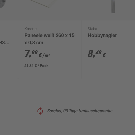
Kosche
Staba
Paneele weiß 260 x 15
Hobbynagler
CS3
x 0,8 cm
7
,
8
,
99
49
€
€
/ m²
21,81 € / Pack
Sorglos, 90 Tage Umtauschgarantie