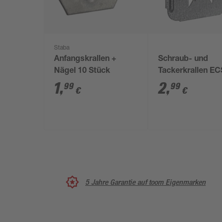
Staba
Anfangskrallen +
Schraub- und
Nägel 10 Stück
Tackerkrallen E
100 Stück
1
,
2
,
99
99
€
€
5 Jahre Garantie auf toom Eigenmarken