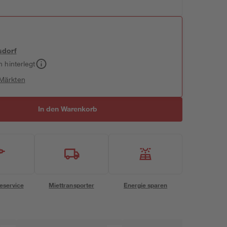
sdorf
h hinterlegt
 Märkten
In den Warenkorb
eservice
Miettransporter
Energie sparen