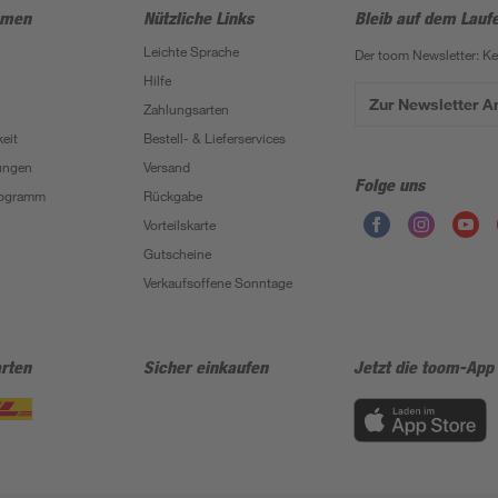
hmen
Nützliche Links
Bleib auf dem Lauf
Leichte Sprache
Der toom Newsletter: K
Hilfe
Zur Newsletter 
Zahlungsarten
eit
Bestell- & Lieferservices
ungen
Versand
Folge uns
Programm
Rückgabe
Vorteilskarte
Gutscheine
Verkaufsoffene Sonntage
rten
Sicher einkaufen
Jetzt die toom-App