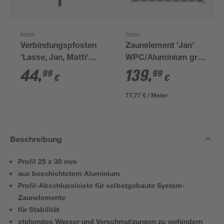
toom
toom
Verbindungspfosten
Zaunelement 'Jan'
'Lasse, Jan, Matti'
WPC/Aluminium grau
silbern 7 x 7 x 240 cm
180 x 180 cm
44
,
139
,
99
99
€
€
77,77 € / Meter
Beschreibung
Profil 25 x 30 mm
aus beschichtetem Aluminium
Profil-Abschlussleiste für selbstgebaute System-
Zaunelemente
für Stabilität
stehendes Wasser und Verschmutzungen zu verhindern