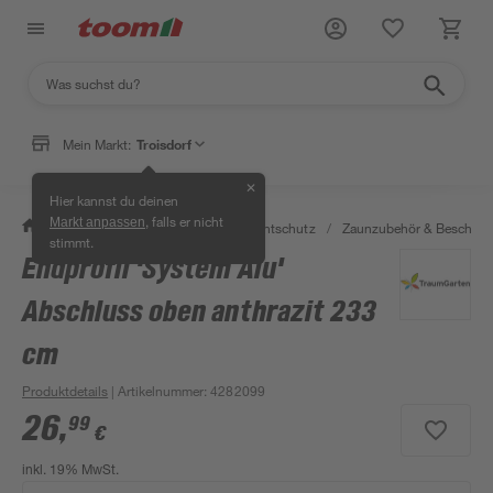
Mein Markt:
Troisdorf
✕
Hier kannst du deinen
, falls er nicht
Markt anpassen
/
Garten & Freizeit
/
Zäune & Sichtschutz
/
Zaunzubehör & Beschläg
stimmt.
Endprofil 'System Alu'
Abschluss oben anthrazit 233
cm
Produktdetails
| Artikelnummer
:
4282099
26
,
99
€
inkl. 19% MwSt.