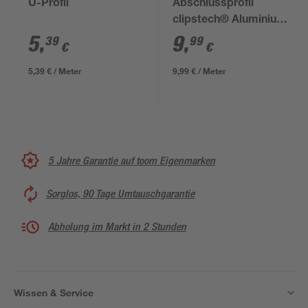
U-Profil
Abschlussprofil
clipstech® Aluminium
bronzefarben 100 x
5
,
9
,
39
99
€
€
3,2 x 1,25 cm
5,39 € / Meter
9,99 € / Meter
5 Jahre Garantie auf toom Eigenmarken
Sorglos, 90 Tage Umtauschgarantie
Abholung im Markt in 2 Stunden
Wissen & Service