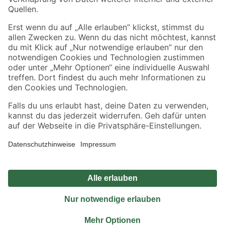
Sicher einkaufen
Jetzt die toom-App herunterladen
Alle Preisangaben in EUR inkl. gesetzl. MwSt.. Die dargestellten Angebote sind unter
Umständen nicht in allen Märkten verfügbar. Die angegebenen Verfügbarkeiten beziehen
sich auf den unter "Mein Markt" ausgewählten toom Baumarkt. Alle Angebote und
Produkte nur solange der Vorrat reicht.
*Paketversand ab 59 € versandkostenfrei, gilt nicht für Artikel mit Speditionsversand, hier
fallen zusätzliche Versandkosten an.
Datenschutz
Privatsphäre
Impressum
AGB
Nutzungsbedingungen
Widerrufsrecht
Vertrag widerrufen
Barrierefreiheit
© 2026 toom Baumarkt GmbH