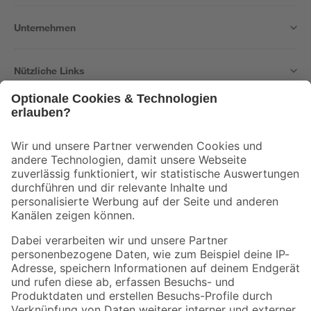
Unternehmen
Nützliche Links
Bleib auf dem Laufenden mit unserem Newsletter
Der toom Newsletter: Keine Angebote und Aktionen mehr verpassen!
Zur Newsletter Anmeldung
Folge uns
Zahlungsarten
Versandarten