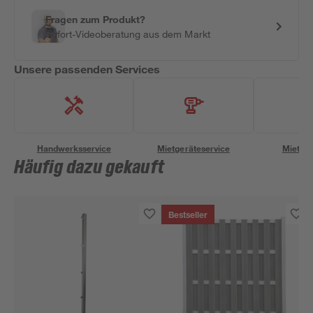
Fragen zum Produkt?
Sofort-Videoberatung aus dem Markt
Unsere passenden Services
Handwerksservice
Mietgeräteservice
Miettra
Häufig dazu gekauft
Bestseller