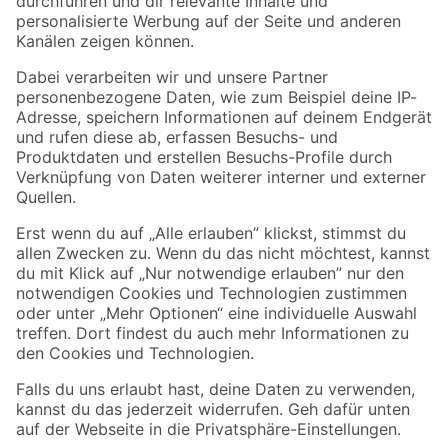
Folge uns
Zahlungsarten
Versandarten
Sicher einkaufen
Jetzt die toom-App herunterladen
Alle Preisangaben in EUR inkl. gesetzl. MwSt.. Die dargestellten Angebote sind unter
Umständen nicht in allen Märkten verfügbar. Die angegebenen Verfügbarkeiten beziehen
sich auf den unter "Mein Markt" ausgewählten toom Baumarkt. Alle Angebote und