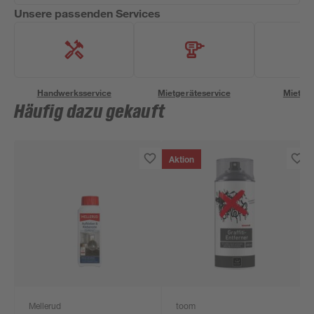
Unsere passenden Services
Handwerksservice
Mietgeräteservice
Miettra
Häufig dazu gekauft
Aktion
Mellerud
toom