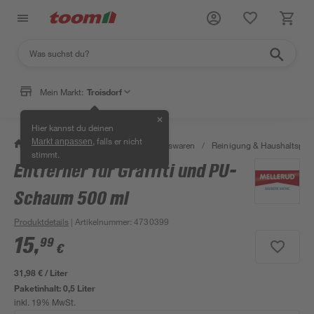
Mein Markt:
Troisdorf
✕
Hier kannst du deinen
, falls er nicht
Markt anpassen
/
Wohnen & Haushalt
/
Haushaltswaren
/
Reinigung & Haushaltspro
stimmt.
Entferner für Graffiti und PU-
Schaum 500 ml
Produktdetails
| Artikelnummer
:
4730399
15
,
99
€
31,98 € / Liter
Paketinhalt:
0,5 Liter
inkl. 19% MwSt.