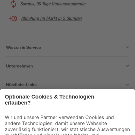
Sorglos, 90 Tage Umtauschgarantie
Abholung im Markt in 2 Stunden
Wissen & Service
Unternehmen
Nützliche Links
Bleib auf dem Laufenden mit unserem Newsletter
Der toom Newsletter: Keine Angebote und Aktionen mehr verpassen!
Zur Newsletter Anmeldung