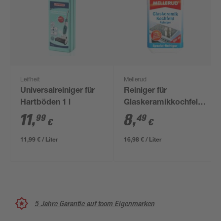
Leifheit
Mellerud
Universalreiniger für
Reiniger für
Hartböden 1 l
Glaskeramikkochfelder
500 ml
11
,
8
,
99
49
€
€
11,99 € / Liter
16,98 € / Liter
5 Jahre Garantie auf toom Eigenmarken