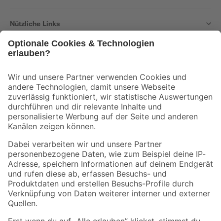
Nützliche Links
Bleib auf dem Laufenden mit unserem Newsletter
Der toom Newsletter: Keine Angebote und Aktionen mehr verpassen!
Zur Newsletter Anmeldung
Folge uns
Zahlungsarten
Versandarten
Sicher einkaufen