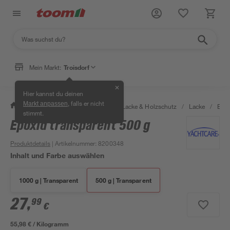
Mein Markt:
Troisdorf
✕
Hier kannst du deinen
, falls er nicht
Markt anpassen
/
Bauen & Renovieren
/
Farben, Lacke & Holzschutz
/
Lacke
/
Boot
stimmt.
Epoxid transparent 500 g
Produktdetails
| Artikelnummer
:
8200348
Inhalt und Farbe auswählen
1000 g | Transparent
500 g | Transparent
27
,
99
€
55,98 € / Kilogramm