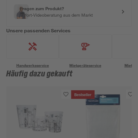
Fragen zum Produkt?
Sofort-Videoberatung aus dem Markt
Unsere passenden Services
Handwerksservice
Mietgeräteservice
Miettra
Häufig dazu gekauft
Bestseller