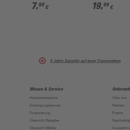
7
,
19
,
99
99
€
€
5 Jahre Garantie auf toom Eigenmarken
Wissen & Service
Unterne
Handwerksservice
Über uns
Entsorgungsservice
Karriere
Finanzierung
Presse
Übersicht Ratgeber
Nachhaltigk
Übersicht Märkte
Auszeichn