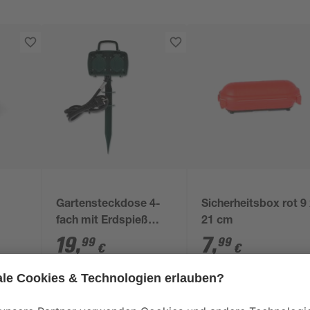
Gartensteckdose 4-
Sicherheitsbox rot 9
fach mit Erdspieß
21 cm
grün, 1,4 m
19
,
7
,
99
99
€
€