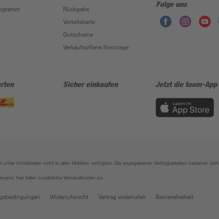
Folge uns
Programm
Rückgabe
Vorteilskarte
Gutscheine
Verkaufsoffene Sonntage
rten
Sicher einkaufen
Jetzt die toom-App
sind unter Umständen nicht in allen Märkten verfügbar. Die angegebenen Verfügbarkeiten beziehen s
ersand, hier fallen zusätzliche Versandkosten an.
gsbedingungen
Widerrufsrecht
Vertrag widerrufen
Barrierefreiheit