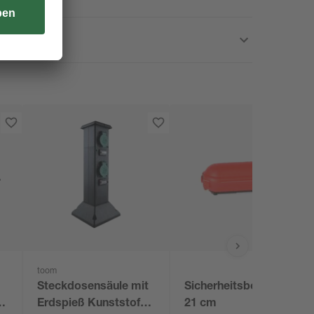
toom
Steckdosensäule mit
Sicherheitsbox rot 9 x
r
Erdspieß Kunststoff
21 cm