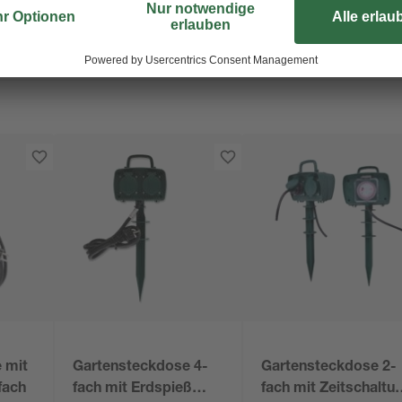
 mit
Gartensteckdose 4-
Gartensteckdose 2-
fach
fach mit Erdspieß
fach mit Zeitschaltuh