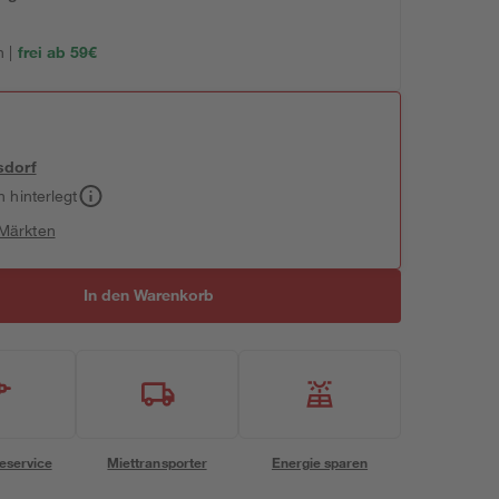
 |
frei ab 59€
sdorf
h hinterlegt
 Märkten
In den Warenkorb
eservice
Miettransporter
Energie sparen