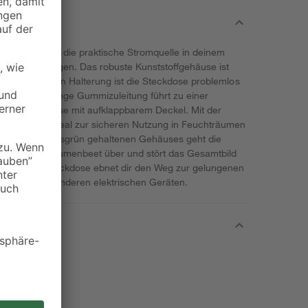
tter sorgt für die praktische Stromquelle in deinem
hen Umgebungen. Das robuste Kunststoffgehäuse ist
er angespitzten Halterung ist die Steckdose problemlos
te 1,4 Meter lange Gummizuleitung führt zu einer
ummisteckdose mit aufklappbarem Deckel. Mit der
ß-Steckdose ideal zur sicheren Nutzung in Feuchträumen
nk des in Grasgrün gehaltenen Gehäuses geht die
Garten oder Blumenbeet über und stört das Gesamtbild
REV Gartensteckdose ebnet dir den Weg zur gelungenen
reoanlage und anderen elektrischen Geräten.