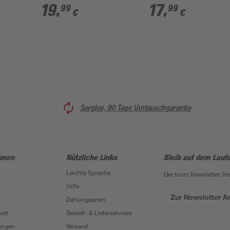
grün, 1,4 m
grün
19
,
17
,
99
99
€
€
Sorglos, 90 Tage Umtauschgarantie
hmen
Nützliche Links
Bleib auf dem Lauf
Leichte Sprache
Der toom Newsletter: K
Hilfe
Zur Newsletter 
Zahlungsarten
eit
Bestell- & Lieferservices
ungen
Versand