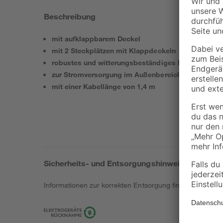
Beschreibung
mit aufklappbarem Deckel
mit 2 Steckplätzen mit Klappdeckeln
robustes und witterungsbeständiges Kunststoffg
zur Stromversorgung im Außenbereich
mit einer Kabellänge von 1,4 m
Sicherheits- und Entsorgungshinweise
Informationen zur korrekten Entsorgung findest du
hier
.