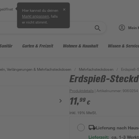
geöffnet
✕
Hier kannst du deinen
, falls
Markt anpassen
er nicht stimmt.
Mein 
Sanitär
Garten & Freizeit
Wohnen & Haushalt
Wissen & Servic
ln, Verlängerungen & Mehrfachsteckdosen
/
Mehrfachsteckdosen
/
Erdspieß-S
Erdspieß-Steckd
Produktdetails
| Artikelnummer
:
9060254
11
,
99
€
inkl. 19% MwSt.
Lieferung nach Haus
Lieferzeit:
ca. 1-3 Werk