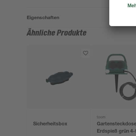
Eigenschaften
Ähnliche Produkte
toom
Sicherheitsbox
Gartensteckdose
Erdspieß grün 4-