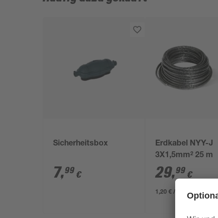
Sicherheitsbox
Erdkabel NYY-J
3X1,5mm² 25 m
7
,
29
,
99
99
€
€
1,20 € / Meter