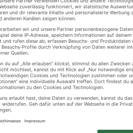
Die Erdspieß-Steckdose von REV Ri
Garten, Hof oder anderen erdreic
witterungsbeständig und mithilfe d
ehäuse
in der Erde zu befestigen. Die fes
spritzwassergeschützten 2-fach-G
Schutzklasse IP44 ist die Erdspie
und im Außenbereich geeignet. Da
funktionale Steckdose optimal in 
deines Außenbereichs nicht. Die 
Gartenparty mit Kontaktgrill, Ste