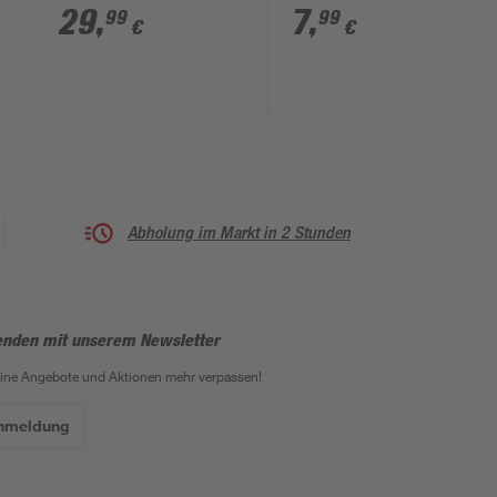
schwarz 4-fach
29
,
7
,
99
99
€
€
Abholung im Markt in 2 Stunden
enden mit unserem Newsletter
eine Angebote und Aktionen mehr verpassen!
Anmeldung