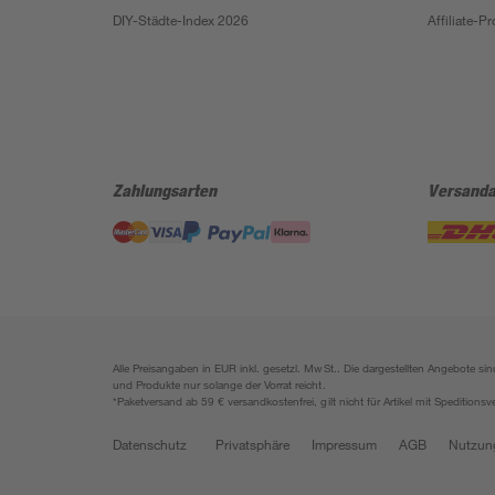
DIY-Städte-Index 2026
Affiliate-
Zahlungsarten
Versanda
Alle Preisangaben in EUR inkl. gesetzl. MwSt.. Die dargestellten Angebote 
und Produkte nur solange der Vorrat reicht.
*Paketversand ab 59 € versandkostenfrei, gilt nicht für Artikel mit Speditionsv
Datenschutz
Privatsphäre
Impressum
AGB
Nutzun