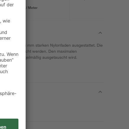
Ø 1,6 mm x 600 m
1,67 € / Meter
langen und 1,6 mm starken Nylonfaden ausgestattet. Die
nell ausgetauscht werden. Den maximalen
n die Spule regelmäßig ausgetauscht wird.