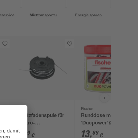
eservice
Miettransporter
Energie sparen
Bosch
Fischer
Ersatzfadenspule für
Runddose mit Dübeln
Elektro-
'Duopower' Ø 10 x 50
Rasentrimmer 'ART'
mm, 55-teilig
9
,
13
,
99
69
€
€