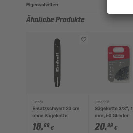
Eigenschaften
Ähnliche Produkte
Einhell
Oregon®
Ersatzschwert 20 cm
Sägekette 3/8", 1
ohne Sägekette
mm, 50 Glieder
18
,
20
,
99
99
€
€