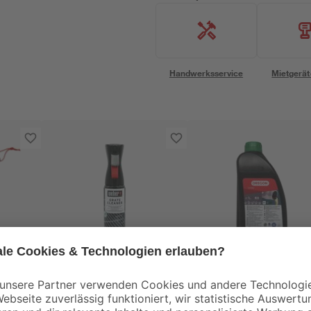
Handwerksservice
Mietgerät
Weber
Oregon®
itig
Grillrost-Reiniger 300
Bio-Kettensägenöl 1 