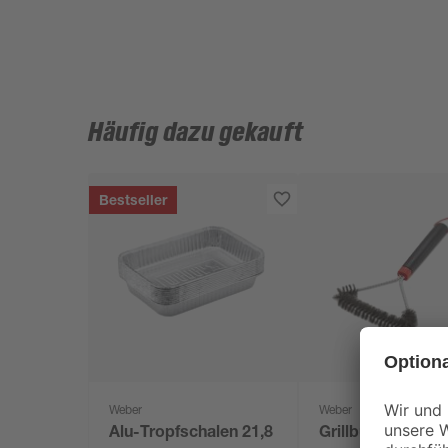
Häufig dazu gekauft
Bestseller
Weber
Weber
Alu-Tropfschalen 21,8
Grillbürste dreise