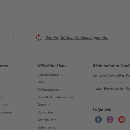
Sorglos, 90 Tage Umtauschgarantie
hmen
Nützliche Links
Bleib auf dem Lauf
Leichte Sprache
Der toom Newsletter: K
Hilfe
Zur Newsletter 
Zahlungsarten
eit
Bestell- & Lieferservices
ungen
Versand
Folge uns
Programm
Rückgabe
Vorteilskarte
Gutscheine