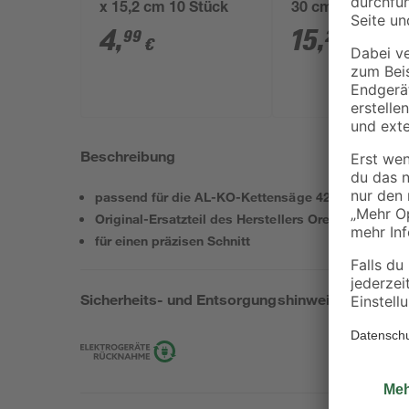
x 15,2 cm 10 Stück
30 cm
4
,
15
,
99
29
€
€
Beschreibung
passend für die AL-KO-Kettensäge 4235
Original-Ersatzteil des Herstellers Oregon
für einen präzisen Schnitt
Sicherheits- und Entsorgungshinweise