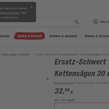
✕
ier kannst du deinen
, falls
Markt anpassen
r nicht stimmt.
Mein 
Sanitär
Garten & Freizeit
Wohnen & Haushalt
Wissen & Servic
Kettensägen-Zubehör
/
Ersatz-Schwert 'Double Guard 91' für Kettensägen 30 c
Ersatz-Schwert '
Kettensägen 30
Produktdetails
| Artikelnummer
:
4101850
32
,
99
€
inkl. 19% MwSt.