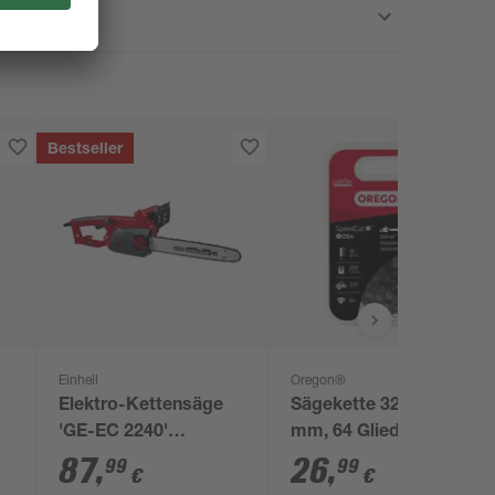
Bestseller
Einhell
Oregon®
Elektro-Kettensäge
Sägekette 325", 1,3
'GE-EC 2240'
mm, 64 Glieder
rot/schwarz 40,6 cm,
87
,
26
,
99
99
€
€
2200 W