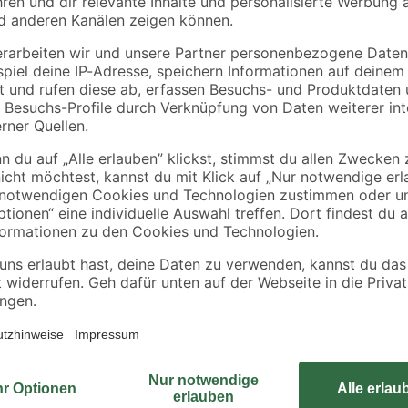
ml
10
,
7
,
49
99
€
€
34,97 € / Liter
7,99 € / Liter