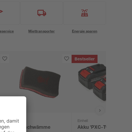
eservice
Miettransporter
Energie sparen
Bestseller
Weber
Einhell
l
Grillschwämme
Akku 'PXC-Twinpack