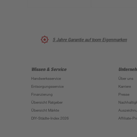
5 Jahre Garantie auf toom Eigenmarken
Wissen & Service
Unterne
Handwerksservice
Über uns
Entsorgungsservice
Karriere
Finanzierung
Presse
Übersicht Ratgeber
Nachhaltigk
Übersicht Märkte
Auszeichn
DIY-Städte-Index 2026
Affiliate-