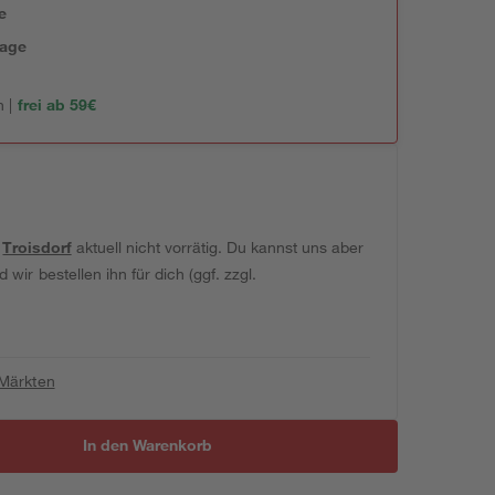
e
tage
 |
frei ab 59€
t
Troisdorf
aktuell nicht vorrätig. Du kannst uns aber
wir bestellen ihn für dich (ggf. zzgl.
 Märkten
In den Warenkorb