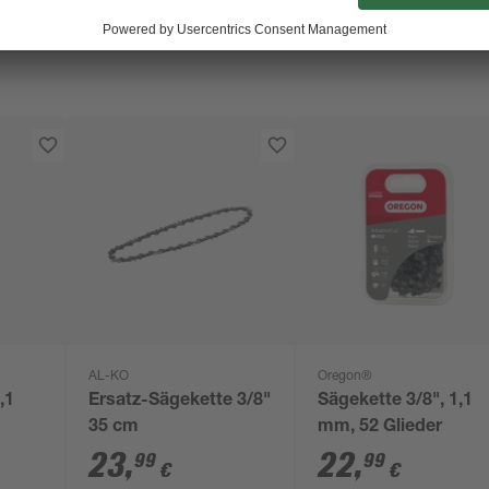
AL-KO
Oregon®
,1
Ersatz-Sägekette 3/8"
Sägekette 3/8", 1,1
35 cm
mm, 52 Glieder
23
,
22
,
99
99
€
€