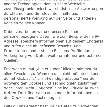
Zur Newsletter Anmeldung
Folge uns
Zahlungsarten
Versandarten
Sicher einkaufen
Jetzt die toom-App herunterladen