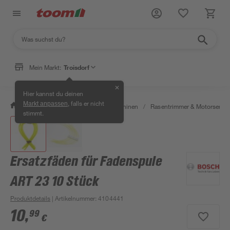
Mein Markt:
Troisdorf
✕
Hier kannst du deinen
, falls er nicht
Markt anpassen
/
Garten & Freizeit
/
Gartenmaschinen
/
Rasentrimmer & Motorsense
stimmt.
Ersatzfäden für Fadenspule
ART 23 10 Stück
Produktdetails
| Artikelnummer
:
4104441
10
,
99
€