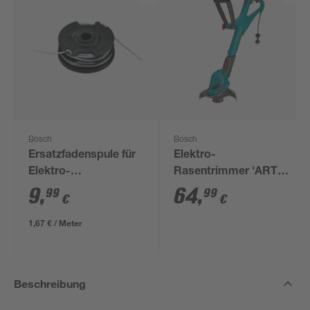
Bosch
Bosch
Ersatzfadenspule für
Elektro-
Elektro-
Rasentrimmer 'ART
Rasentrimmer 'ART'
24'
9
,
64
,
99
99
€
€
Ø 1,6 mm x 600 m
1,67 € / Meter
Beschreibung