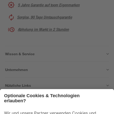
5 Jahre Garantie auf toom Eigenmarken
Sorglos, 90 Tage Umtauschgarantie
Abholung im Markt in 2 Stunden
Wissen & Service
Unternehmen
Nützliche Links
Bleib auf dem Laufenden mit unserem Newsletter
Der toom Newsletter: Keine Angebote und Aktionen mehr verpassen!