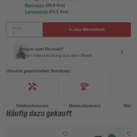
Remagen
(
29,9
 Km)
Langenfeld
(
33,5
 Km)
Anzahl:
In den Warenkorb
Fragen zum Produkt?
Sofort-Videoberatung aus dem Markt
Unsere passenden Services
Handwerksservice
Mietgeräteservice
Miettra
Häufig dazu gekauft