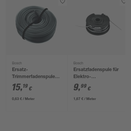
Bosch
Bosch
Ersatz-
Ersatzfadenspule für
Trimmerfadenspule
Elektro-
für Rasentrimmer
Rasentrimmer 'ART'
15
,
9
,
19
99
€
€
'ART 24/30' 1,6 mm x
Ø 1,6 mm x 600 m
24 m
0,63 € / Meter
1,67 € / Meter