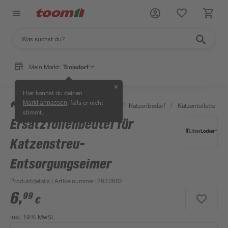
Mein Markt:
Troisdorf
✕
Hier kannst du deinen
, falls er nicht
Markt anpassen
/
Garten & Freizeit
/
Tierbedarf
/
Katzenbedarf
/
Katzentoilette
/
stimmt.
Ersatzfolienbeutel für
Katzenstreu-
Entsorgungseimer
Produktdetails
| Artikelnummer
:
2630682
6
,
99
€
inkl. 19% MwSt.