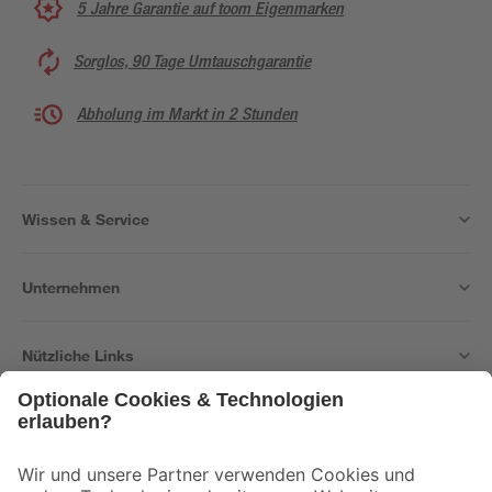
5 Jahre Garantie auf toom Eigenmarken
Sorglos, 90 Tage Umtauschgarantie
Abholung im Markt in 2 Stunden
Wissen & Service
Unternehmen
Nützliche Links
Bleib auf dem Laufenden mit unserem Newsletter
Der toom Newsletter: Keine Angebote und Aktionen mehr verpassen!