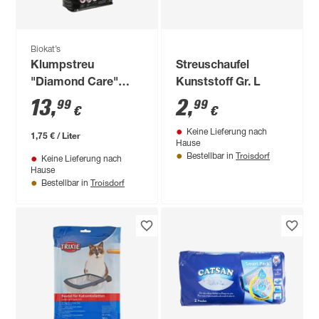
Biokat’s
Klumpstreu
Streuschaufel
"Diamond Care"
Kunststoff Gr. L
Fresh 8 l
13
,
2
,
99
99
€
€
Keine Lieferung nach
1,75 € / Liter
Hause
Troisdorf
Bestellbar in
Keine Lieferung nach
Hause
Troisdorf
Bestellbar in