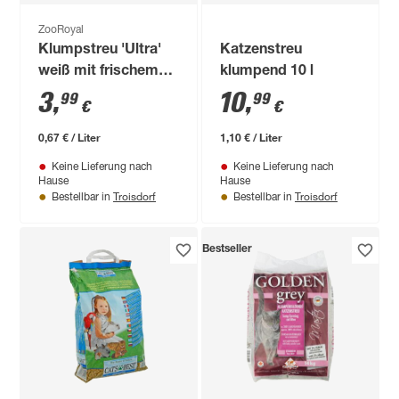
ZooRoyal
Klumpstreu 'Ultra'
Katzenstreu
weiß mit frischem
klumpend 10 l
Duft 6 l
3
,
10
,
99
99
€
€
0,67 € / Liter
1,10 € / Liter
Keine Lieferung nach
Keine Lieferung nach
Hause
Hause
Troisdorf
Troisdorf
Bestellbar in
Bestellbar in
Bestseller