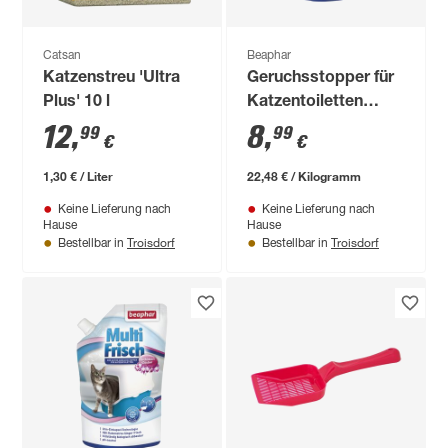
Catsan
Beaphar
Katzenstreu 'Ultra
Geruchsstopper für
Plus' 10 l
Katzentoiletten
'Multi Frisch' Frische
12
,
8
,
99
99
€
€
Brise 400 g
1,30 € / Liter
22,48 € / Kilogramm
Keine Lieferung nach
Keine Lieferung nach
Hause
Hause
Troisdorf
Troisdorf
Bestellbar in
Bestellbar in