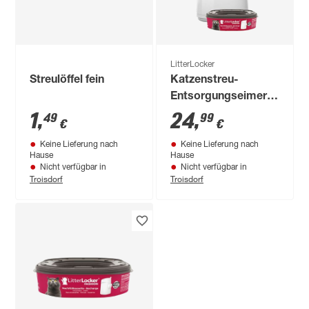
LitterLocker
Streulöffel fein
Katzenstreu-
Entsorgungseimer
weiß 237 x 243 x 433
1
,
24
,
49
99
€
€
mm
Keine Lieferung nach
Keine Lieferung nach
Hause
Hause
Nicht verfügbar in
Nicht verfügbar in
Troisdorf
Troisdorf