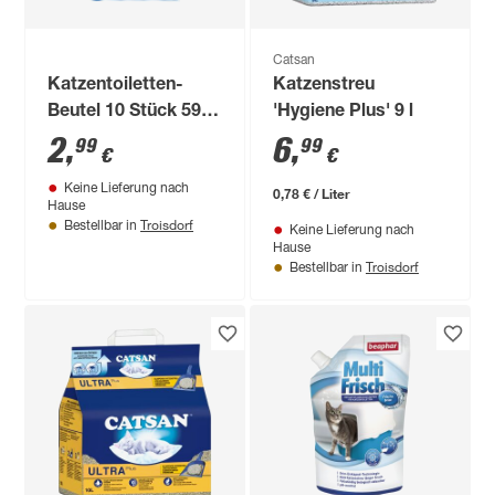
Catsan
Katzentoiletten-
Katzenstreu
Beutel 10 Stück 59 x
'Hygiene Plus' 9 l
46 cm
2
,
6
,
99
99
€
€
Keine Lieferung nach
0,78 € / Liter
Hause
Troisdorf
Bestellbar in
Keine Lieferung nach
Hause
Troisdorf
Bestellbar in