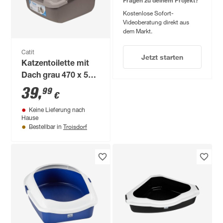
Kostenlose Sofort-
Videoberatung direkt aus
dem Markt.
Catit
Jetzt starten
Katzentoilette mit
Dach grau 470 x 560
x 500 mm
39
,
99
€
Keine Lieferung nach
Hause
Troisdorf
Bestellbar in