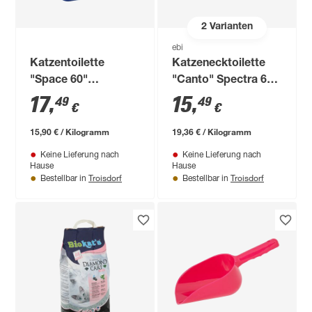
2
Varianten
ebi
Katzentoilette
Katzenecktoilette
"Space 60"
"Canto" Spectra 60
Abdeckrahmen 56 x
Kunststoff schwarz
17
,
15
,
49
49
€
€
43 x 14 cm
blau/weiß
15,90 € / Kilogramm
19,36 € / Kilogramm
Keine Lieferung nach
Keine Lieferung nach
Hause
Hause
Troisdorf
Troisdorf
Bestellbar in
Bestellbar in