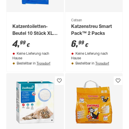
Catsan
Katzentoiletten-
Katzenstreu Smart
Beutel 10 Stück XL
Pack™ 2 Packs
71 x 56 cm
4
,
6
,
99
99
€
€
Keine Lieferung nach
Keine Lieferung nach
Hause
Hause
Troisdorf
Troisdorf
Bestellbar in
Bestellbar in