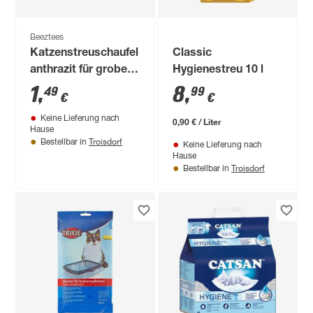
Beeztees
Katzenstreuschaufel
Classic
anthrazit für grobes
Hygienestreu 10 l
Streu
1
,
8
,
49
99
€
€
Keine Lieferung nach
0,90 € / Liter
Hause
Troisdorf
Bestellbar in
Keine Lieferung nach
Hause
Troisdorf
Bestellbar in