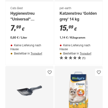
Cats Best
pet-earth
Hygienestreu
Katzenstreu 'Golden
"Universal"
grey' 14 kg
Pflanzenfaser 10 l
7
,
15
,
99
99
€
€
0,80 € / Liter
1,14 € / Kilogramm
Keine Lieferung nach
Keine Lieferung nach
Hause
Hause
Troisdorf
Troisdorf
Bestellbar in
Bestellbar in
(1)