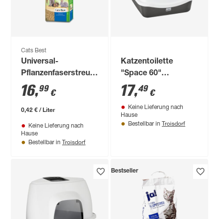
Cats Best
Universal-
Katzentoilette
Pflanzenfaserstreu
"Space 60"
für Kleintiere, 22 kg
Abdeckrahmen 56 x
16
,
17
,
99
49
€
€
43 x 14 cm
Keine Lieferung nach
schwarz/weiß
0,42 € / Liter
Hause
Troisdorf
Bestellbar in
Keine Lieferung nach
Hause
Troisdorf
Bestellbar in
Bestseller