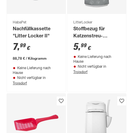
HabaPet
LitterLocker
Nachfüllkassette
Stoffbezug für
"Litter Locker II"
Katzenstreu-
Entsorgungseimer,
7
,
5
,
99
99
€
€
Pfotenmotiv, grau
Keine Lieferung nach
88,78 € / Kilogramm
Hause
Nicht verfügbar in
Keine Lieferung nach
Troisdorf
Hause
Nicht verfügbar in
Troisdorf