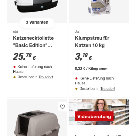
3
Varianten
ebi
Ja!
Katzenecktoilette
Klumpstreu für
"Basic Edition"
Katzen 10 kg
Prism 60 Kunststoff
25
,
3
,
79
19
€
€
schwarz
Keine Lieferung nach
0,32 € / Kilogramm
Hause
Troisdorf
Bestellbar in
Keine Lieferung nach
Hause
Troisdorf
Bestellbar in
Videoberatung
Fragen zu deinem Projekt?