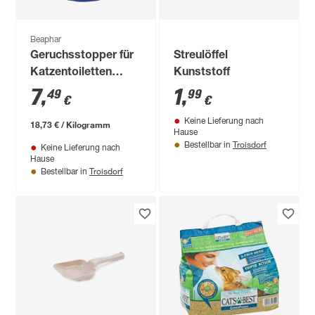
Beaphar
Geruchsstopper für
Streulöffel
Katzentoiletten
Kunststoff
'Multi Frisch'
7
,
1
,
49
99
€
€
Orchidee 400 g
Keine Lieferung nach
18,73 € / Kilogramm
Hause
Troisdorf
Bestellbar in
Keine Lieferung nach
Hause
Troisdorf
Bestellbar in