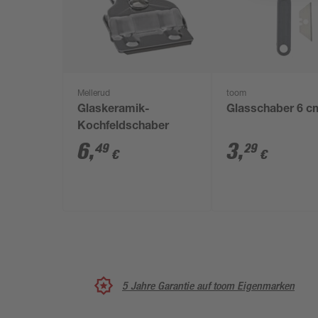
Mellerud
toom
Glaskeramik-
Glasschaber 6 c
Kochfeldschaber
6
,
3
,
49
29
€
€
5 Jahre Garantie auf toom Eigenmarken