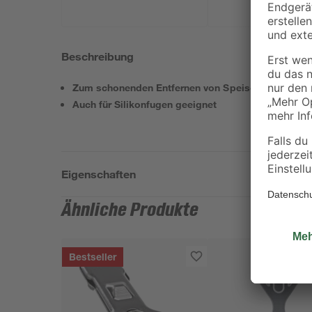
Beschreibung
Zum schonenden Entfernen von Speiseresten
Auch für Silikonfugen geeignet
Eigenschaften
Ähnliche Produkte
Bestseller