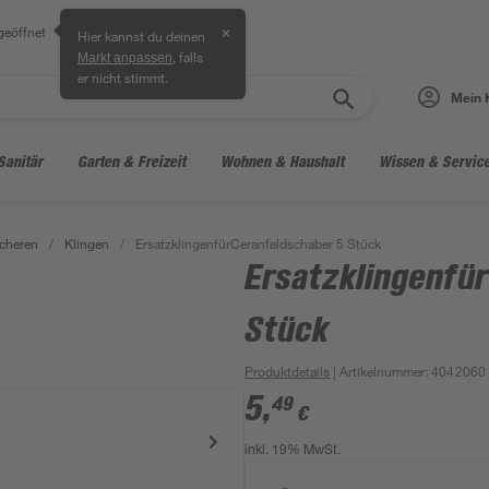
geöffnet
✕
Hier kannst du deinen
, falls
Markt anpassen
er nicht stimmt.
Mein 
Sanitär
Garten & Freizeit
Wohnen & Haushalt
Wissen & Servic
cheren
/
Klingen
/
ErsatzklingenfürCeranfeldschaber 5 Stück
Ersatzklingenfü
Stück
Produktdetails
| Artikelnummer
:
4042060
5
,
49
€
inkl. 19% MwSt.