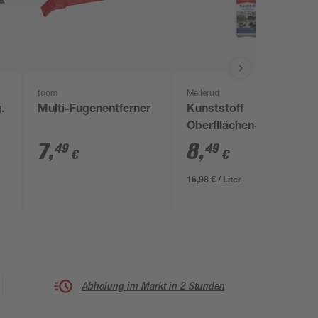
toom
Mellerud
.
Multi-Fugenentferner
Kunststoff
Oberfllächen-Reiniger
0,5 l
7
,
8
,
49
49
€
€
16,98 € / Liter
Abholung im Markt in 2 Stunden