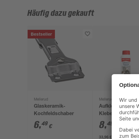
Häufig dazu gekauft
Bestseller
Mellerud
Mellerud
Glaskeramik-
Aufkleber- und
Kochfeldschaber
Kleberesteentfer
250 ml
6
,
8
,
49
49
€
€
33,96 € / Liter