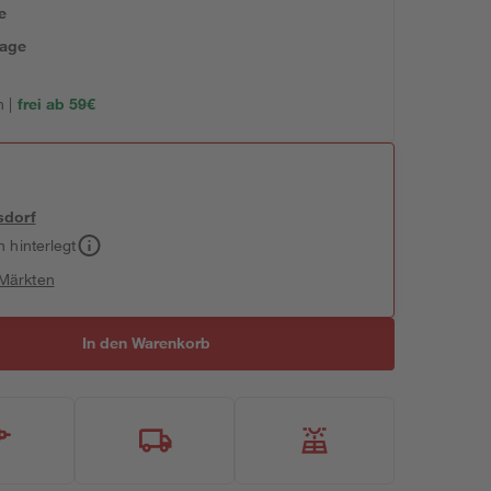
e
tage
 |
frei ab 59€
sdorf
h hinterlegt
 Märkten
In den Warenkorb