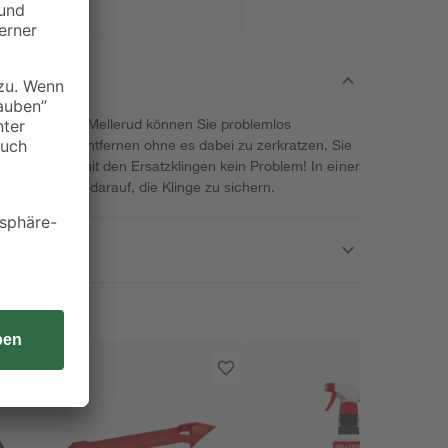
ldschaber von Mellerud können Sie problemlos
 Ceranfeld entfernen ohne es dabei zu zerkratzen. Sie
ch dies ist mit den Ersatzklingen kein Problem! In einer
n. Achten Sie darauf, die Klinge zu sichern.