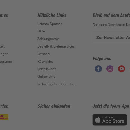
hmen
Nützliche Links
Bleib auf dem Lauf
Leichte Sprache
Der toom Newsletter: K
Hilfe
Zur Newsletter 
Zahlungsarten
eit
Bestell- & Lieferservices
ungen
Versand
Folge uns
Programm
Rückgabe
Vorteilskarte
Gutscheine
Verkaufsoffene Sonntage
rten
Sicher einkaufen
Jetzt die toom-App