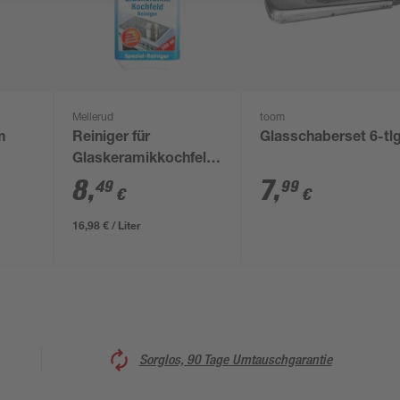
Mellerud
toom
m
Reiniger für
Glasschaberset 6-tlg
Glaskeramikkochfelder
500 ml
8
,
7
,
49
99
€
€
16,98 € / Liter
Sorglos, 90 Tage Umtauschgarantie