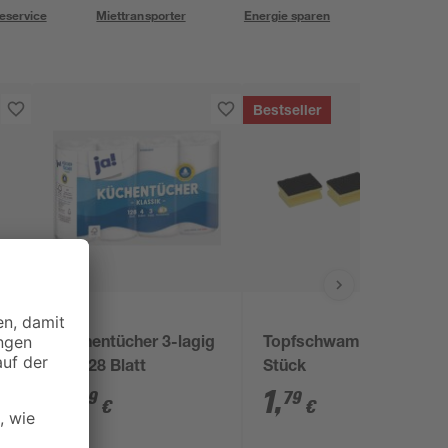
eservice
Miettransporter
Energie sparen
Bestseller
Ja!
Küchentücher 3-lagig
Topfschwamm 3
der
4 x 128 Blatt
Stück
2
,
1
,
89
79
€
€