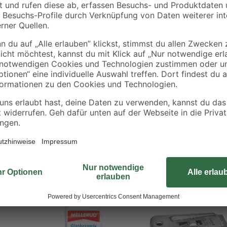
Mit den Ersatzklingen für Ceranfe
angebrannte Speisereste von Ihrem
möchten Silikonfugen entfernen? Au
Packung sind fünf Klingen enthalte