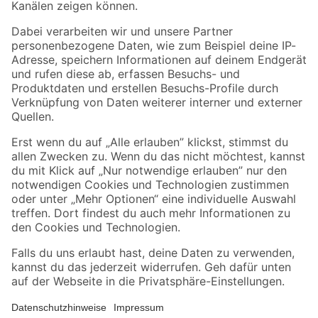
Folge uns
Zahlungsarten
Versandarten
Sicher einkaufen
Jetzt die toom-App herunterladen
Alle Preisangaben in EUR inkl. gesetzl. MwSt.. Die dargestellten Angebote sind unter
Umständen nicht in allen Märkten verfügbar. Die angegebenen Verfügbarkeiten beziehen
sich auf den unter "Mein Markt" ausgewählten toom Baumarkt. Alle Angebote und
Produkte nur solange der Vorrat reicht.
*Paketversand ab 59 € versandkostenfrei, gilt nicht für Artikel mit Speditionsversand, hier