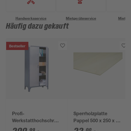
Handwerksservice
Mietgeräteservice
Miettra
Häufig dazu gekauft
Bestseller
Profi-
Sperrholzplatte
Werkstatthochschrank,
Pappel 500 x 250 x 3
3 Einlegeböden, 91 x
mm
99
00