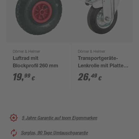
Dörner & Helmer
Dörner & Helmer
Luftrad mit
Transportgeräte-
Blockprofil 260 mm
Lenkrolle mit Platte
160 mm
19
,
26
,
99
49
€
€
5 Jahre Garantie auf toom Eigenmarken
Sorglos, 90 Tage Umtauschgarantie