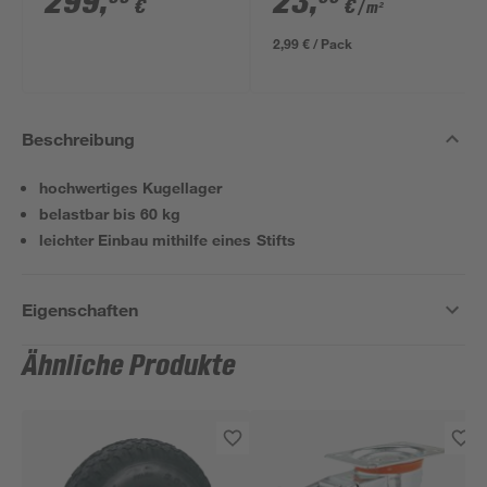
299
,
23
,
€
€
/ m²
182 x 45 cm
2,99 € / Pack
Beschreibung
hochwertiges Kugellager
belastbar bis 60 kg
leichter Einbau mithilfe eines Stifts
Eigenschaften
Ähnliche Produkte