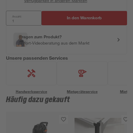
Verfügbarkeit in anderen Märkten
Anzahl:
In den Warenkorb
Fragen zum Produkt?
Sofort-Videoberatung aus dem Markt
Unsere passenden Services
Handwerksservice
Mietgeräteservice
Miettra
Häufig dazu gekauft