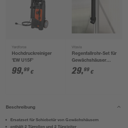
Yardforce
Vitavia
Hochdruckreiniger
Regenfallrohr-Set für
'EW U15F'
Gewächshäuser
'Triton' 2-teilig
99
,
29
,
99
99
€
€
Beschreibung
Ersatzset für Schiebetür von Gewächshäusern
enthält 2 Türrollen und 2 Türgleiter