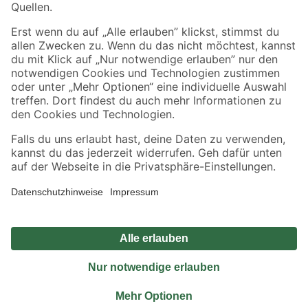
Sicher einkaufen
Jetzt die toom-App herunterladen
Alle Preisangaben in EUR inkl. gesetzl. MwSt.. Die dargestellten Angebote sind unter
Umständen nicht in allen Märkten verfügbar. Die angegebenen Verfügbarkeiten beziehen
sich auf den unter "Mein Markt" ausgewählten toom Baumarkt. Alle Angebote und
Produkte nur solange der Vorrat reicht.
*Paketversand ab 59 € versandkostenfrei, gilt nicht für Artikel mit Speditionsversand, hier
fallen zusätzliche Versandkosten an.
Datenschutz
Privatsphäre
Impressum
AGB
Nutzungsbedingungen
Widerrufsrecht
Vertrag widerrufen
Barrierefreiheit
© 2026 toom Baumarkt GmbH