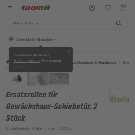
Mein Markt:
Troisdorf
✕
Hier kannst du deinen
, falls er nicht
Markt anpassen
/
Garten & Freizeit
/
Anzucht, Gewächshäuser & Hochbeete
/
Gewäch
stimmt.
Ersatzrollen für
Gewächshaus-Schiebetür, 2
Stück
Produktdetails
| Artikelnummer
:
4323060