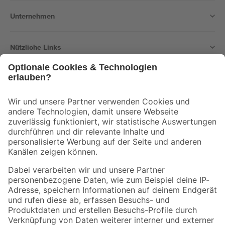
Unternehmen
Nützliche Links
Bleib auf dem Laufenden mit unserem Newsletter
Der toom Newsletter: Keine Angebote und Aktionen mehr verpassen!
Zur Newsletter Anmeldung
Folge uns
Zahlungsarten
Versandarten