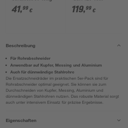
Professional' mit 2
41
,
119
,
99
99
€
€
Akkus, Tasche und
Zubehörset
Beschreibung
Für Rohrabschneider
Anwendbar auf Kupfer, Messing und Aluminium
Auch für dünnwändige Stahlrohre
Die Ersatzschneidräder im praktischen 5er-Pack sind für
Rohrabschneider optimal geeignet. Sie können sie zum
Durchschneiden von Kupfer, Messing, Aluminium und
dünnwändigen Stahlrohren nutzen. Das robuste Material sorgt
auch unter intensivem Einsatz für präzise Ergebnisse.
Eigenschaften