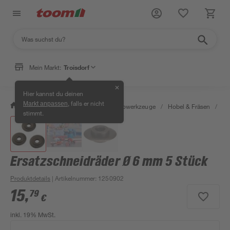
Mein Markt:
Troisdorf
✕
Hier kannst du deinen
, falls er nicht
Markt anpassen
/
Werkstatt & Maschinen
/
Elektrowerkzeuge
/
Hobel & Fräsen
/
Er
stimmt.
Ersatzschneidräder Ø 6 mm 5 Stück
Produktdetails
| Artikelnummer
:
1250902
15
,
79
€
inkl. 19% MwSt.