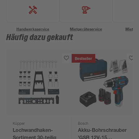
Handwerksservice
Mietgeräteservice
Miettra
Häufig dazu gekauft
Bestseller
Küpper
Bosch
Lochwandhaken-
Akku-Bohrschrauber
Sortiment 30-teilig
'GSR 12V-15