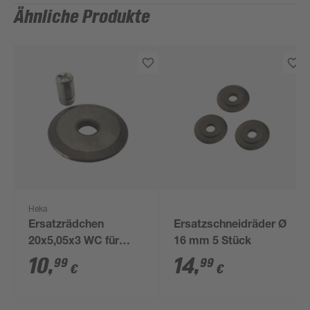
Ähnliche Produkte
Heka
Ersatzrädchen
Ersatzschneidräder Ø
20x5,05x3 WC für
16 mm 5 Stück
Fliesenschneider Holz
10
,
14
,
99
99
€
€
inkl. Achse