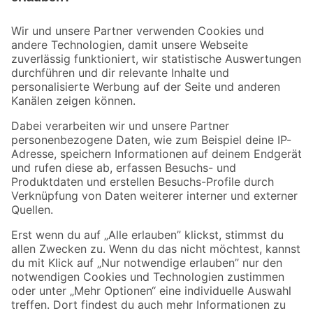
Bleib auf dem Laufenden mit unserem Newsletter
Der toom Newsletter: Keine Angebote und Aktionen mehr verpassen!
Zur Newsletter Anmeldung
Folge uns
Zahlungsarten
Versandarten
Sicher einkaufen
Jetzt die toom-App herunterladen