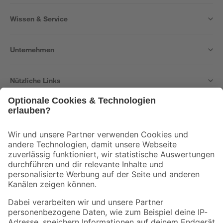
Wissen & Service
Unternehmen
Nützliche Links
Bleib auf dem Laufenden mit unserem Newsletter
Der toom Newsletter: Keine Angebote und Aktionen mehr verpassen!
Zur Newsletter Anmeldung
Folge uns