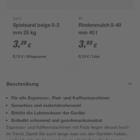
toom
B1
Spielsand beige 0-2
Rindenmulch 0-40
mm 25 kg
mm 40 l
3
,
3
,
29
99
€
€
0,13 € / Kilogramm
0,10 € / Liter
Beschreibung
Für alle Espresso-, Pad- und Kaffeemaschinen
Geruchlos und materialschonend
Erhöht die Lebensdauer der Geräte
Entkalkt schonend und geschmacksneutral
Espresso- und Kaffeemaschinen mit Pads liegen derzeit hoch
im Trend. Damit Sie auch lange was von den Geräten haben,