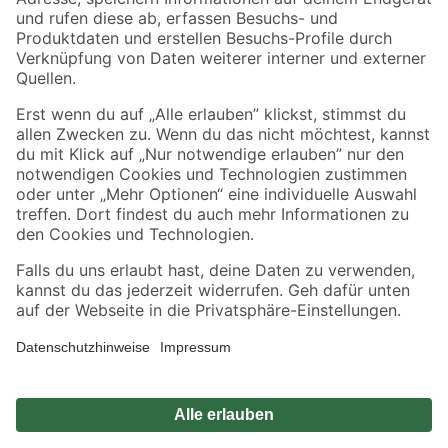
Zahlungsarten
Versandarten
Sicher einkaufen
Jetzt die toom-App herunterladen
Alle Preisangaben in EUR inkl. gesetzl. MwSt.. Die dargestellten Angebote sind unter
Umständen nicht in allen Märkten verfügbar. Die angegebenen Verfügbarkeiten beziehen
sich auf den unter "Mein Markt" ausgewählten toom Baumarkt. Alle Angebote und
Produkte nur solange der Vorrat reicht.
*Paketversand ab 59 € versandkostenfrei, gilt nicht für Artikel mit Speditionsversand, hier
fallen zusätzliche Versandkosten an.
Datenschutz
Privatsphäre
Impressum
AGB
Nutzungsbedingungen
Widerrufsrecht
Vertrag widerrufen