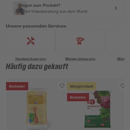
Fragen zum Produkt?
Sofort-Videoberatung aus dem Markt
Unsere passenden Services
Handwerksservice
Mietgeräteservice
Miettra
Häufig dazu gekauft
Bestseller
Mengenrabatt
Bestseller