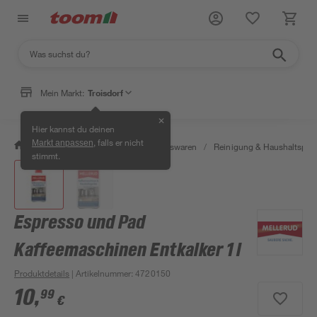
Mein Markt:
Troisdorf
✕
Hier kannst du deinen
, falls er nicht
Markt anpassen
/
Wohnen & Haushalt
/
Haushaltswaren
/
Reinigung & Haushaltspro
stimmt.
Espresso und Pad
Kaffeemaschinen Entkalker 1 l
Produktdetails
| Artikelnummer
:
4720150
10
,
99
€