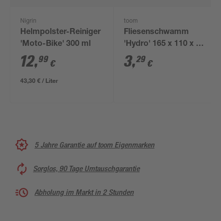
Nigrin
toom
Helmpolster-Reiniger
Fliesenschwamm
'Moto-Bike' 300 ml
'Hydro' 165 x 110 x 65
mm
12
,
3
,
99
29
€
€
43,30 € / Liter
5 Jahre Garantie auf toom Eigenmarken
Sorglos, 90 Tage Umtauschgarantie
Abholung im Markt in 2 Stunden