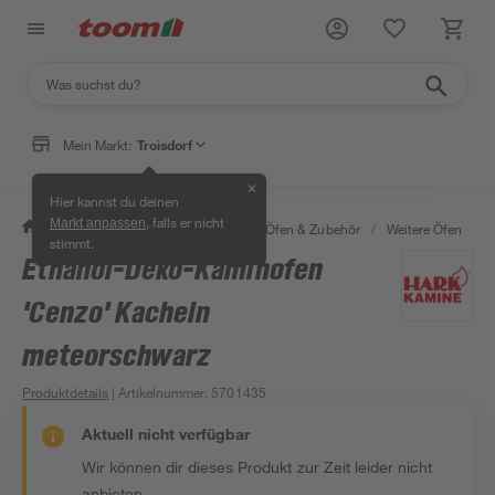
Mein Markt:
Troisdorf
✕
Hier kannst du deinen
, falls er nicht
Markt anpassen
/
Bauen & Renovieren
/
Kamine, Öfen & Zubehör
/
Weitere Öfen
/
E
stimmt.
Ethanol-Deko-Kaminofen
'Cenzo' Kacheln
meteorschwarz
Produktdetails
| Artikelnummer
:
5701435
Aktuell nicht verfügbar
Wir können dir dieses Produkt zur Zeit leider nicht
anbieten.