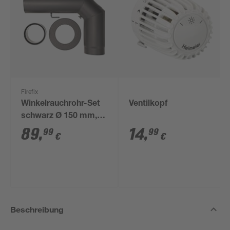
Firefix
Winkelrauchrohr-Set
Ventilkopf
schwarz Ø 150 mm,
3-teilig
89
,
14
,
99
99
€
€
Beschreibung