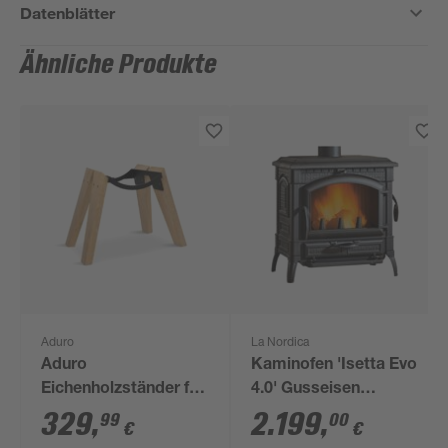
Datenblätter
Ähnliche Produkte
Aduro
La Nordica
Aduro
Kaminofen 'Isetta Evo
Eichenholzständer für
4.0' Gusseisen
Bioethanol-Ofen
schwarz 7,3 kW
329
,
2.199
,
99
00
€
€