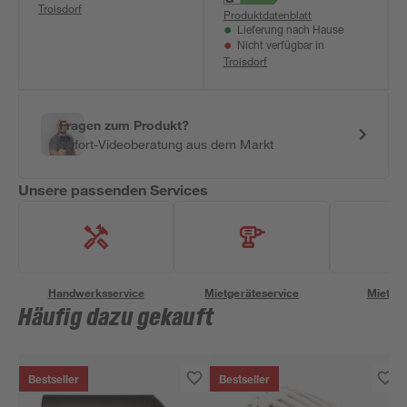
Troisdorf
Produktdatenblatt
Lieferung nach Hause
Nicht verfügbar in
Troisdorf
Fragen zum Produkt?
Sofort-Videoberatung aus dem Markt
Unsere passenden Services
Handwerksservice
Mietgeräteservice
Miettra
Häufig dazu gekauft
Bestseller
Bestseller