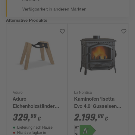
Verfügbarkeit in anderen Märkten
Alternative Produkte
Aduro
La Nordica
Aduro
Kaminofen 'Isetta
Eichenholzständer
Evo 4.0' Gusseisen
für Bioethanol-Ofen
schwarz 7,3 kW
329
,
2.199
,
99
00
€
€
Lieferung nach Hause
Nicht verfügbar in