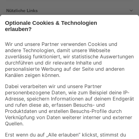
Nützliche Links
Bleib auf dem Laufenden mit unserem Newsletter
Der toom Newsletter: Keine Angebote und Aktionen mehr verpassen!
Zur Newsletter Anmeldung
Folge uns
Zahlungsarten
Versandarten
Sicher einkaufen