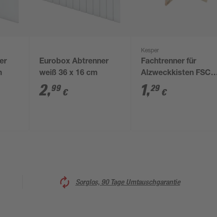
Kesper
er
Eurobox Abtrenner
Fachtrenner für
m
weiß 36 x 16 cm
Alzweckkisten FSC®
zertifiziertes
2
,
1
,
99
29
€
€
Kiefernholz 17 x 6,5 
27 cm
Sorglos, 90 Tage Umtauschgarantie