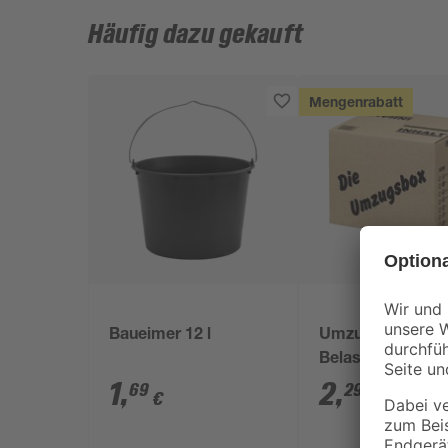
Häufig dazu gekauft
Mengenrabatt
Baueimer 12 l
Umzugskarton 50
Belastbarkeit 15
1
,
2
,
69
29
€
€