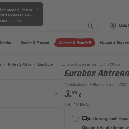
✕
ier kannst du deinen
, falls
Markt anpassen
r nicht stimmt.
Mein 
Sanitär
Garten & Freizeit
Wohnen & Haushalt
Wissen & Servic
e
/
Kisten & Körbe
/
Euroboxen
/
Eurobox Abtrenner weiß 55,4 x 26 cm
Eurobox Abtrenn
Produktdetails
| Artikelnummer
:
1460207
3
,
99
€
inkl. 19% MwSt.
Lieferung nach Haus
Diesen Artikel können wir