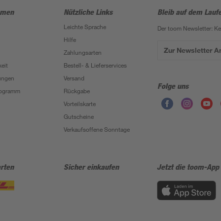
hmen
Nützliche Links
Bleib auf dem Lauf
Leichte Sprache
Der toom Newsletter: K
Hilfe
Zur Newsletter 
Zahlungsarten
eit
Bestell- & Lieferservices
ungen
Versand
Folge uns
Programm
Rückgabe
Vorteilskarte
Gutscheine
Verkaufsoffene Sonntage
rten
Sicher einkaufen
Jetzt die toom-App