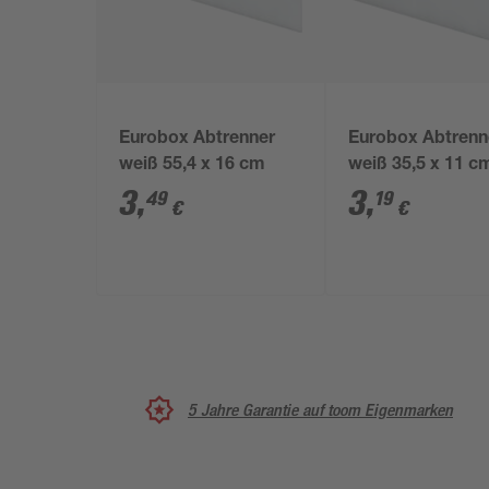
Eurobox Abtrenner
Eurobox Abtrenn
weiß 55,4 x 16 cm
weiß 35,5 x 11 c
3
,
3
,
49
19
€
€
5 Jahre Garantie auf toom Eigenmarken