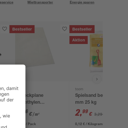
eservice
Miettransporter
Energie sparen
Bestseller
Bestseller
Aktion
B1
toom
el
Abdeckplane
Spielsand beige 0-2
er
Polyethylen
mm 25 kg
transparent 4 x 5 m
0
,
2
,
06
99
€
€
3,29 €
/ m²
1,29 € / Pack
0,12 € / Kilogramm