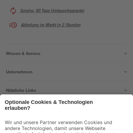
Sorglos, 90 Tage Umtauschgarantie
Abholung im Markt in 2 Stunden
Wissen & Service
Unternehmen
Nützliche Links
Bleib auf dem Laufenden mit unserem Newsletter
Der toom Newsletter: Keine Angebote und Aktionen mehr verpassen!