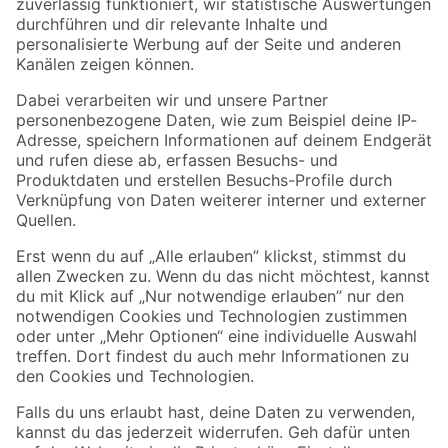
Zur Newsletter Anmeldung
Folge uns
Zahlungsarten
Versandarten
Sicher einkaufen
Jetzt die toom-App herunterladen
Alle Preisangaben in EUR inkl. gesetzl. MwSt.. Die dargestellten Angebote sind unter