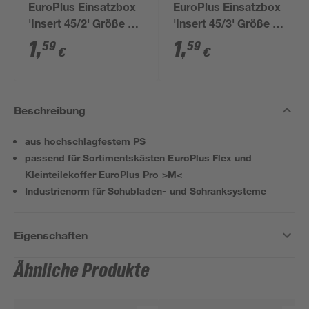
EuroPlus Einsatzbox
EuroPlus Einsatzbox
'Insert 45/2' Größe 2
'Insert 45/3' Größe 3
gelb 10,8 x 5,4 x 4,5
blau 10,8 x 10,8 x 4,5
1
,
1
,
59
59
€
€
cm
cm
Beschreibung
aus hochschlagfestem PS
passend für Sortimentskästen EuroPlus Flex und
Kleinteilekoffer EuroPlus Pro >M<
Industrienorm für Schubladen- und Schranksysteme
Eigenschaften
Ähnliche Produkte