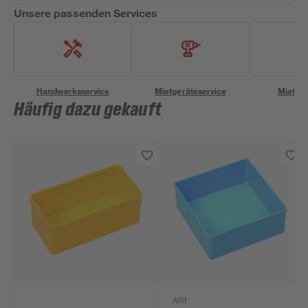
Unsere passenden Services
Handwerksservice
Mietgeräteservice
Miettra
Häufig dazu gekauft
Allit