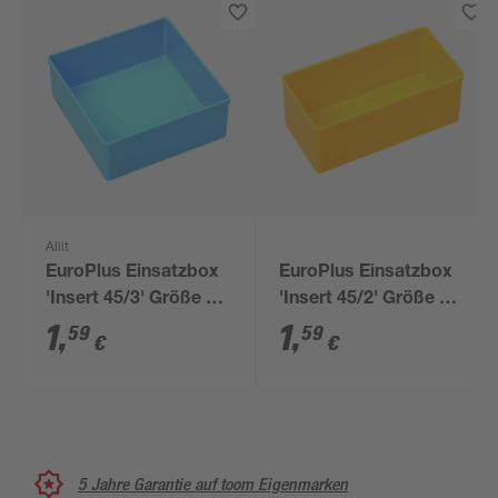
Allit
EuroPlus Einsatzbox
EuroPlus Einsatzbox
'Insert 45/3' Größe 3
'Insert 45/2' Größe 2
blau 10,8 x 10,8 x 4,5
gelb 10,8 x 5,4 x 4,5
1
,
1
,
59
59
€
€
cm
cm
5 Jahre Garantie auf toom Eigenmarken