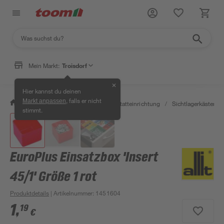
Mein Markt:
Troisdorf
✕
Hier kannst du deinen
, falls er nicht
Markt anpassen
/
Werkstatt & Maschinen
/
Werkstatteinrichtung
/
Sichtlagerkästen
/
stimmt.
EuroPlus Einsatzbox 'Insert
45/1' Größe 1 rot
Produktdetails
| Artikelnummer
:
1451604
1
,
19
€