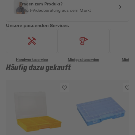
Fragen zum Produkt?
Sofort-Videoberatung aus dem Markt
Unsere passenden Services
Handwerksservice
Mietgeräteservice
Miettra
Häufig dazu gekauft