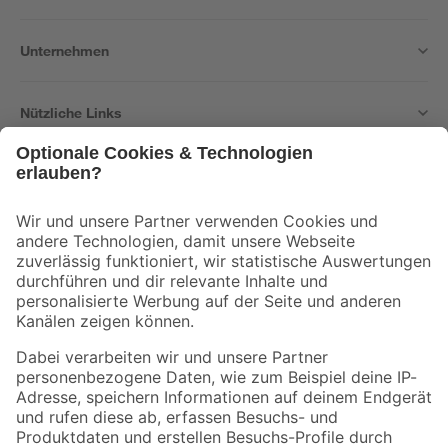
Unternehmen
Nützliche Links
Bleib auf dem Laufenden mit unserem Newsletter
Der toom Newsletter: Keine Angebote und Aktionen mehr verpassen!
Zur Newsletter Anmeldung
Folge uns
Zahlungsarten
Versandarten