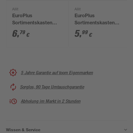
Allit
Allit
EuroPlus
EuroPlus
Sortimentskasten
Sortimentskasten
'Basic 29/9' 9 Fächer
'Basic 29/3-12'
6
,
5
,
79
99
€
€
rot 29 x 18,5 x 4,6 cm
transparent 3-15
Fächer 29 x 18,5 x 4,6
cm
5 Jahre Garantie auf toom Eigenmarken
Sorglos, 90 Tage Umtauschgarantie
Abholung im Markt in 2 Stunden
Wissen & Service