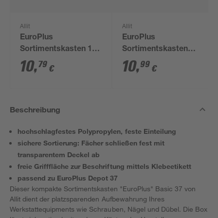
Allit
Allit
EuroPlus
EuroPlus
Sortimentskasten 15
Sortimentskasten
Fächer 'Basic 37/15'
'Basic 37/25' 25
10
,
10
,
79
99
€
€
gelb 37 x 29,5 x 6 cm
Fächer blau 37 x 29,5
x 6 cm
Beschreibung
hochschlagfestes Polypropylen, feste Einteilung
sichere Sortierung: Fächer schließen fest mit
transparentem Deckel ab
freie Grifffläche zur Beschriftung mittels Klebeetikett
passend zu EuroPlus Depot 37
Dieser kompakte Sortimentskasten "EuroPlus" Basic 37 von
Allit dient der platzsparenden Aufbewahrung Ihres
Werkstattequipments wie Schrauben, Nägel und Dübel. Die Box