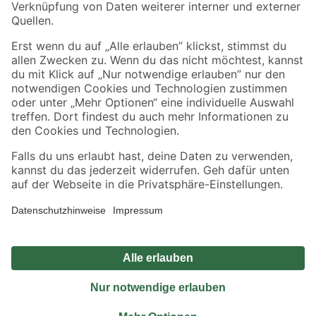
Sicher einkaufen
Jetzt die toom-App herunterladen
Alle Preisangaben in EUR inkl. gesetzl. MwSt.. Die dargestellten Angebote sind unter
Umständen nicht in allen Märkten verfügbar. Die angegebenen Verfügbarkeiten beziehen
sich auf den unter "Mein Markt" ausgewählten toom Baumarkt. Alle Angebote und
Produkte nur solange der Vorrat reicht.
*Paketversand ab 59 € versandkostenfrei, gilt nicht für Artikel mit Speditionsversand, hier
fallen zusätzliche Versandkosten an.
Datenschutz
Privatsphäre
Impressum
AGB
Nutzungsbedingungen
Widerrufsrecht
Vertrag widerrufen
Barrierefreiheit