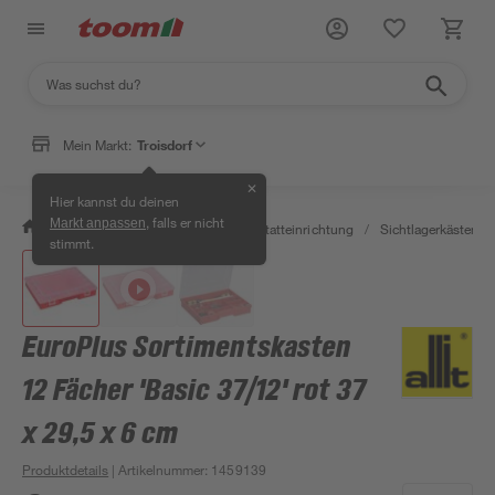
Mein Markt:
Troisdorf
✕
Hier kannst du deinen
, falls er nicht
Markt anpassen
/
Werkstatt & Maschinen
/
Werkstatteinrichtung
/
Sichtlagerkästen
/
stimmt.
EuroPlus Sortimentskasten
12 Fächer 'Basic 37/12' rot 37
x 29,5 x 6 cm
Produktdetails
| Artikelnummer
:
1459139