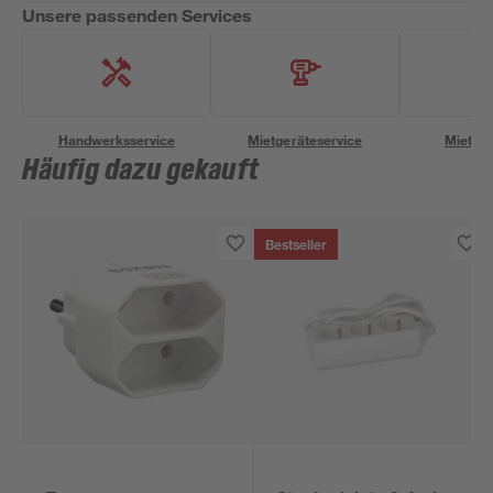
Unsere passenden Services
Handwerksservice
Mietgeräteservice
Miettra
Häufig dazu gekauft
Bestseller