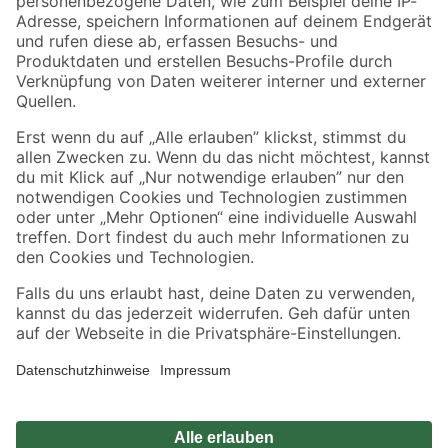
Zahlungsarten
Versandarten
Sicher einkaufen
Jetzt die toom-App herunterladen
Alle Preisangaben in EUR inkl. gesetzl. MwSt.. Die dargestellten Angebote sind unter
Umständen nicht in allen Märkten verfügbar. Die angegebenen Verfügbarkeiten beziehen
sich auf den unter "Mein Markt" ausgewählten toom Baumarkt. Alle Angebote und
Produkte nur solange der Vorrat reicht.
*Paketversand ab 59 € versandkostenfrei, gilt nicht für Artikel mit Speditionsversand, hier
fallen zusätzliche Versandkosten an.
Datenschutz
Privatsphäre
Impressum
AGB