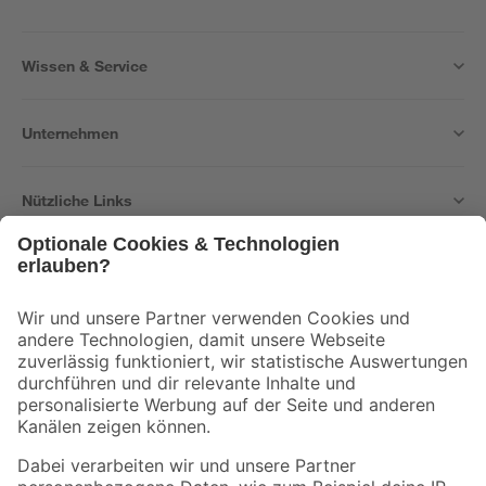
Wissen & Service
Unternehmen
Nützliche Links
Bleib auf dem Laufenden mit unserem Newsletter
Der toom Newsletter: Keine Angebote und Aktionen mehr verpassen!
Zur Newsletter Anmeldung
Folge uns