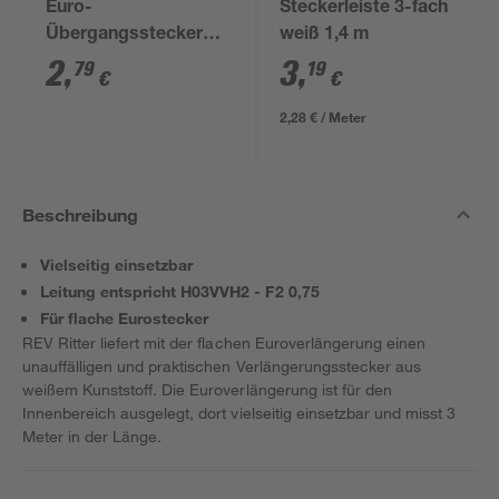
Euro-
Steckerleiste 3-fach
Übergangsstecker
weiß 1,4 m
weiß 2-fach
2
,
3
,
79
19
€
€
2,28 € / Meter
Beschreibung
Vielseitig einsetzbar
Leitung entspricht H03VVH2 - F2 0,75
Für flache Eurostecker
REV Ritter liefert mit der flachen Euroverlängerung einen
unauffälligen und praktischen Verlängerungsstecker aus
weißem Kunststoff. Die Euroverlängerung ist für den
Innenbereich ausgelegt, dort vielseitig einsetzbar und misst 3
Meter in der Länge.