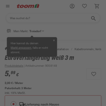
Mein Markt:
Troisdorf
✕
Hier kannst du deinen
, falls er nicht
Markt anpassen
/
Bauen & Renovieren
/
Elektroinstallation
/
Kabeltrommeln, Verläng
stimmt.
Euroverlängerung weiß 3 m
Produktdetails
| Artikelnummer
:
9058148
5
,
99
€
2,00 € / Meter
Paketinhalt:
3 Meter
inkl. 19% MwSt.
Lieferung nach Hause