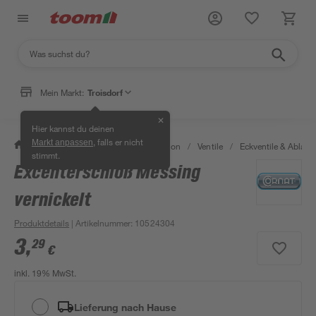
Mein Markt:
Troisdorf
✕
Hier kannst du deinen
, falls er nicht
Markt anpassen
/
Bad & Sanitär
/
Sanitärinstallation
/
Ventile
/
Eckventile & Ablaufv
stimmt.
Excenterschloß Messing
vernickelt
Produktdetails
| Artikelnummer
:
10524304
3
,
29
€
inkl. 19% MwSt.
Lieferung nach Hause