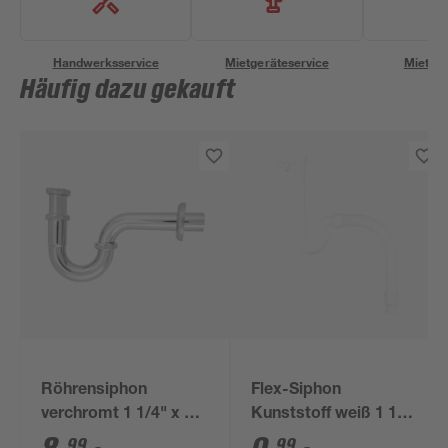
Handwerksservice
Mietgeräteservice
Miettra
Häufig dazu gekauft
Röhrensiphon
Flex-Siphon
verchromt 1 1/4" x 32
Kunststoff weiß 1 1/2'
mm
x 40/50 mm
99
99