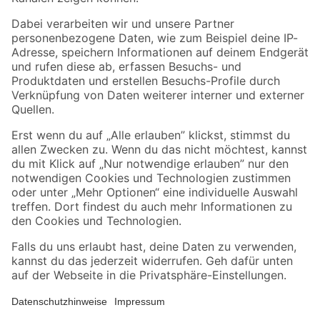
Folge uns
Zahlungsarten
Versandarten
Sicher einkaufen
Jetzt die toom-App herunterladen
Alle Preisangaben in EUR inkl. gesetzl. MwSt.. Die dargestellten Angebote sind unter
Umständen nicht in allen Märkten verfügbar. Die angegebenen Verfügbarkeiten beziehen
sich auf den unter "Mein Markt" ausgewählten toom Baumarkt. Alle Angebote und
Produkte nur solange der Vorrat reicht.
*Paketversand ab 59 € versandkostenfrei, gilt nicht für Artikel mit Speditionsversand, hier
fallen zusätzliche Versandkosten an.