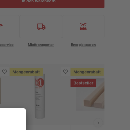
In den Warenkorb
eservice
Miettransporter
Energie sparen
Mengenrabatt
Mengenrabatt
Bestseller