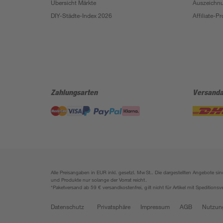
Übersicht Märkte
Auszeichn
DIY-Städte-Index 2026
Affiliate-
Zahlungsarten
Versanda
Alle Preisangaben in EUR inkl. gesetzl. MwSt.. Die dargestellten Angebote 
und Produkte nur solange der Vorrat reicht.
*Paketversand ab 59 € versandkostenfrei, gilt nicht für Artikel mit Speditionsv
Datenschutz
Privatsphäre
Impressum
AGB
Nutzun