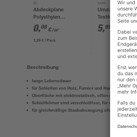
B1
toom
Abdeckplane
Umzugskarton m
Polyethylen
Textfeld 120 l Tr
transparent 4 x 5 m
50 kg
0
,
5
,
06
99
€
€
/ m²
1,29 € / Pack
Beschreibung
lange Lebensdauer
für Schleifen von Holz, Furnier und Hartholz
Oberfläche mit elektrostatisch, offen gestreuten S
Schleifkörner sind verschleißfest, für wiederholte 
für gleichmäßige Staubabsaugung ohne Verstopfe