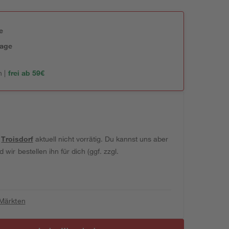
e
tage
 |
frei ab 59€
t
Troisdorf
aktuell nicht vorrätig. Du kannst uns aber
wir bestellen ihn für dich (ggf. zzgl.
 Märkten