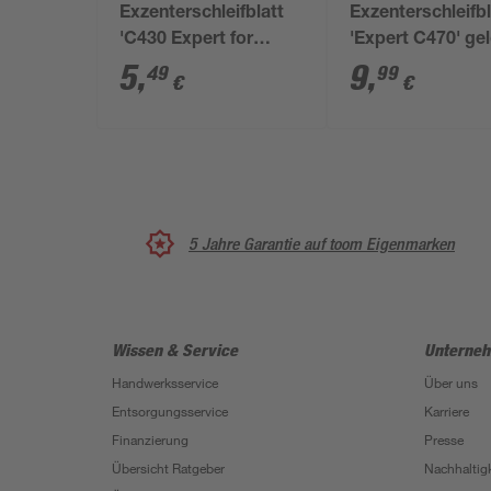
Exzenterschleifblatt
Exzenterschleifbl
'C430 Expert for
'Expert C470' ge
Wood and Paint' 80 x
80 x 133 mm Kö
5
,
9
,
49
99
€
€
133 mm Körnung 180,
400, 10 Stück
10 Stück
5 Jahre Garantie auf toom Eigenmarken
Wissen & Service
Unterne
Handwerksservice
Über uns
Entsorgungsservice
Karriere
Finanzierung
Presse
Übersicht Ratgeber
Nachhaltigk