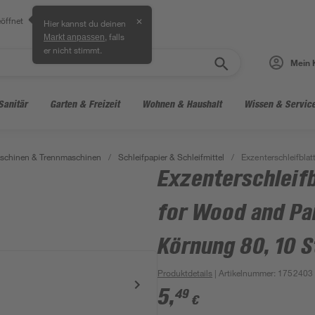
öffnet
✕
Hier kannst du deinen
, falls
Markt anpassen
er nicht stimmt.
Mein 
Sanitär
Garten & Freizeit
Wohnen & Haushalt
Wissen & Servic
aschinen & Trennmaschinen
/
Schleifpapier & Schleifmittel
/
Exzenterschleifbla
Exzenterschleifb
for Wood and Pa
Körnung 80, 10 
Produktdetails
| Artikelnummer
:
1752403
5
,
49
€