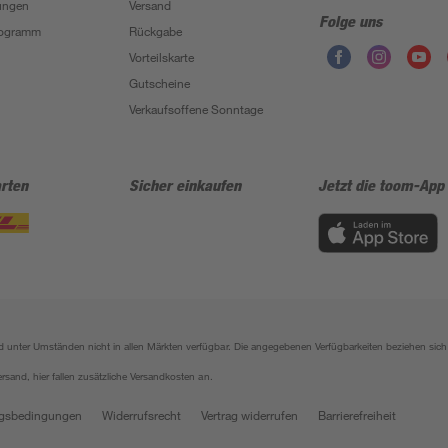
ungen
Versand
Folge uns
Programm
Rückgabe
Vorteilskarte
Gutscheine
Verkaufsoffene Sonntage
rten
Sicher einkaufen
Jetzt die toom-App
sind unter Umständen nicht in allen Märkten verfügbar. Die angegebenen Verfügbarkeiten beziehen s
ersand, hier fallen zusätzliche Versandkosten an.
gsbedingungen
Widerrufsrecht
Vertrag widerrufen
Barrierefreiheit