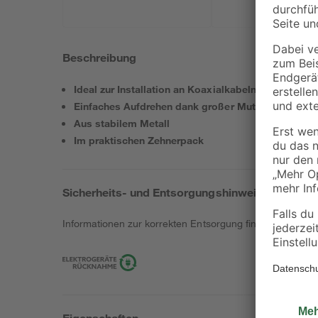
Beschreibung
Ideal zur Installation an Koaxialkabeln
Einfaches Aufdrehen dank großer Mutter
Aus stabilem Metall
Im praktischen Zehnerpack
Sicherheits- und Entsorgungshinweise
Informationen zur korrekten Entsorgung findest du
hier
.
Eigenschaften