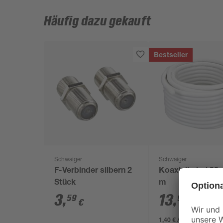
Häufig dazu gekauft
Bestseller
Schwaiger
Schwaiger
F-Verbinder silbern 2
Koaxialkabel 90 
Stück
m
3
,
13
,
59
99
€
€
1,40 € / Meter