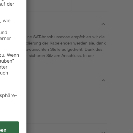
alkabeln an eine SAT-Anschlussdose empfehlen wir die
Nach der Abisolierung der Kabelenden werden sie, dank
infach auf der gewünschten Stelle aufgedreht. Dank des
 Stecker einen sicheren Sitz am Anschluss. In der
n.