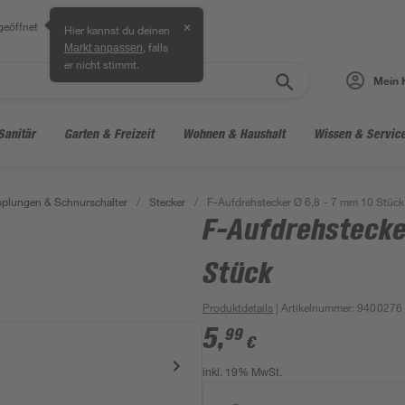
geöffnet
✕
Hier kannst du deinen
, falls
Markt anpassen
er nicht stimmt.
Mein 
Sanitär
Garten & Freizeit
Wohnen & Haushalt
Wissen & Servic
pplungen & Schnurschalter
/
Stecker
/
F-Aufdrehstecker Ø 6,8 - 7 mm 10 Stück
F-Aufdrehstecke
Stück
Produktdetails
| Artikelnummer
:
9400276
5
,
99
€
inkl. 19% MwSt.