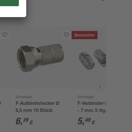
Bestseller
Schwaiger
Schwaiger
0
F-Aufdrehstecker Ø
F-Verbinder-Set Ø 6,8
6,5 mm 10 Stück
- 7 mm 3-tlg.
6
,
5
,
29
49
€
€