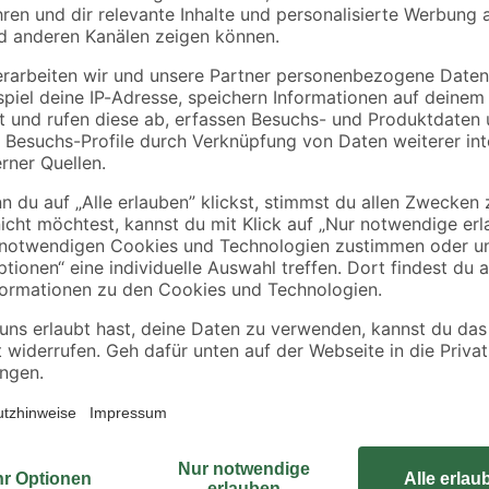
Zum sicheren Anschluss von Koaxi
F-Aufdrehstecker von Schwaiger. 
der breiten Mutter, schnell und e
stabilen Metallgehäuses haben die
Packung sind zehn Stück enthalte