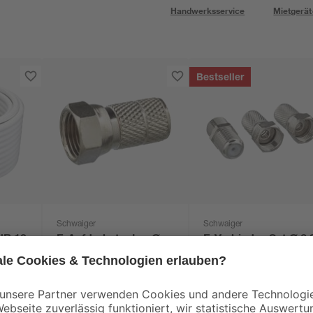
Handwerksservice
Mietgerät
Bestseller
Schwaiger
Schwaiger
dB 10
F-Aufdrehstecker Ø
F-Verbinder-Set Ø 6,
6,5 mm 10 Stück
- 7 mm 3-tlg.
6
,
5
,
29
49
€
€