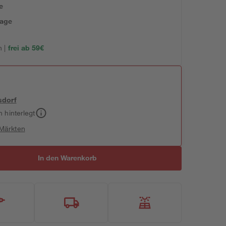
e
tage
 |
frei ab 59€
sdorf
h hinterlegt
 Märkten
In den Warenkorb