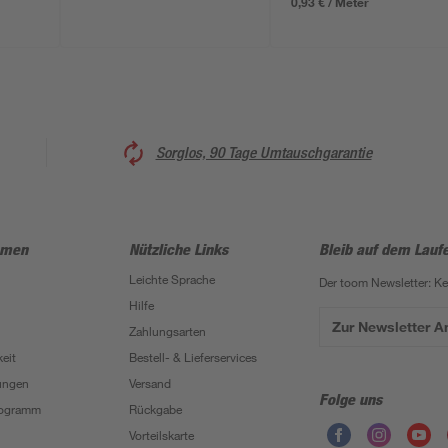
0,93 € / Meter
Sorglos, 90 Tage Umtauschgarantie
hmen
Nützliche Links
Bleib auf dem Lauf
Leichte Sprache
Der toom Newsletter: K
Hilfe
Zur Newsletter 
Zahlungsarten
eit
Bestell- & Lieferservices
ungen
Versand
Folge uns
Programm
Rückgabe
Vorteilskarte