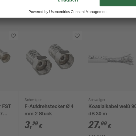
Schwaiger
Schwaiger
r FST
F-Aufdrehstecker Ø 4
Koaxialkabel weiß 9
 7
mm 2 Stück
dB 30 m
3
,
27
,
29
99
€
€