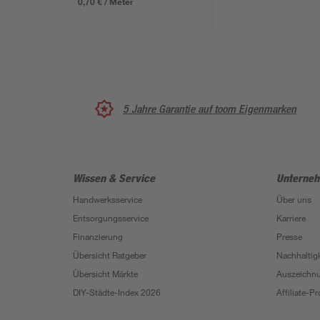
0,70 € / Meter
5 Jahre Garantie auf toom Eigenmarken
Wissen & Service
Unterne
Handwerksservice
Über uns
Entsorgungsservice
Karriere
Finanzierung
Presse
Übersicht Ratgeber
Nachhaltigk
Übersicht Märkte
Auszeichn
DIY-Städte-Index 2026
Affiliate-