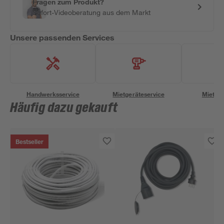
Fragen zum Produkt?
Sofort-Videoberatung aus dem Markt
Unsere passenden Services
Handwerksservice
Mietgeräteservice
Miettra
Häufig dazu gekauft
Bestseller