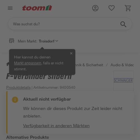
Mein Markt:
Troisdorf
✕
Hier kannst du deinen
, falls er nicht
Markt anpassen
/
Bauen & Renovieren
/
Haustechnik & Sicherheit
/
Audio & Video
/
stimmt.
F-Verbinder silbern
Produktdetails
| Artikelnummer
:
9400540
Aktuell nicht verfügbar
Wir können dir dieses Produkt zur Zeit leider nicht
anbieten.
Verfügbarkeit in anderen Märkten
Alternative Produkte