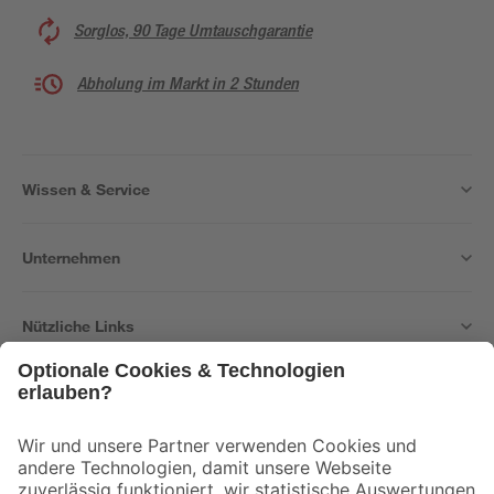
Sorglos, 90 Tage Umtauschgarantie
Abholung im Markt in 2 Stunden
Wissen & Service
Unternehmen
Nützliche Links
Bleib auf dem Laufenden mit unserem Newsletter
Der toom Newsletter: Keine Angebote und Aktionen mehr verpassen!
Zur Newsletter Anmeldung