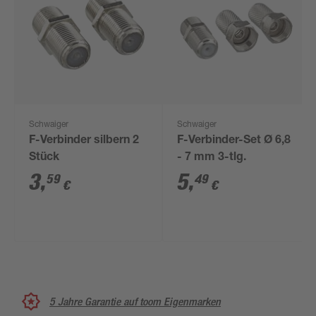
Schwaiger
Schwaiger
F-Verbinder silbern 2
F-Verbinder-Set Ø 6,8
Stück
- 7 mm 3-tlg.
3
,
5
,
59
49
€
€
5 Jahre Garantie auf toom Eigenmarken