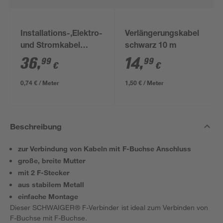
Installations-,Elektro-
Verlängerungskabel
und Stromkabel
schwarz 10 m
NYM-J 3x1,5mm² 50
36
,
14
,
99
99
€
€
m
0,74 € / Meter
1,50 € / Meter
Beschreibung
zur Verbindung von Kabeln mit F-Buchse Anschluss
große, breite Mutter
mit 2 F-Stecker
aus stabilem Metall
einfache Montage
Dieser SCHWAIGER® F-Verbinder ist ideal zum Verbinden von
F-Buchse mit F-Buchse.