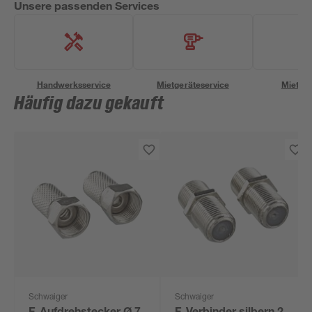
Unsere passenden Services
Handwerksservice
Mietgeräteservice
Miettra
Häufig dazu gekauft
Schwaiger
Schwaiger