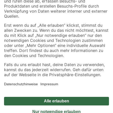
Sicher einkaufen
Jetzt die toom-App herunterladen
Alle Preisangaben in EUR inkl. gesetzl. MwSt.. Die dargestellten Angebote sind unter
Umständen nicht in allen Märkten verfügbar. Die angegebenen Verfügbarkeiten beziehen
sich auf den unter "Mein Markt" ausgewählten toom Baumarkt. Alle Angebote und
Produkte nur solange der Vorrat reicht.
*Paketversand ab 59 € versandkostenfrei, gilt nicht für Artikel mit Speditionsversand, hier
fallen zusätzliche Versandkosten an.
Datenschutz
Privatsphäre
Impressum
AGB
Nutzungsbedingungen
Widerrufsrecht
Vertrag widerrufen
Barrierefreiheit