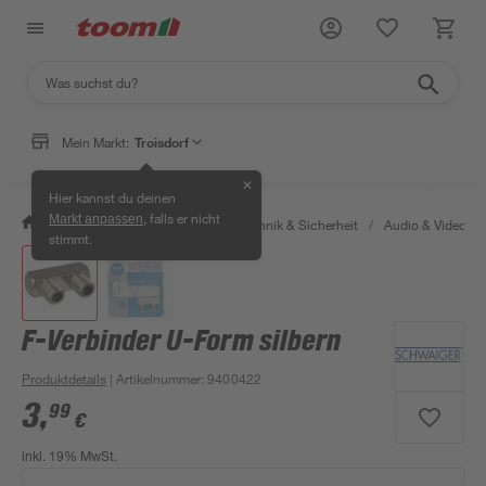
Mein Markt:
Troisdorf
✕
Hier kannst du deinen
, falls er nicht
Markt anpassen
/
Bauen & Renovieren
/
Haustechnik & Sicherheit
/
Audio & Video
/
stimmt.
F-Verbinder U-Form silbern
Produktdetails
| Artikelnummer
:
9400422
3
,
99
€
inkl. 19% MwSt.