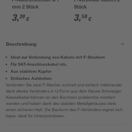
F-Aufdrehstecker Ø 7
F-Verbinder silbern 2
mm 2 Stück
Stück
3
,
3
,
29
59
€
€
Beschreibung
Ideal zur Verbindung von Kabeln mit F-Steckern
Für SAT-Anschlusskabel etc.
Aus stabilem Kupfer
Einfaches Aufdrehen
Verbinden Sie zwei F-Stecker schnell und einfach miteinander
dank dieses Verbinders in U-Form aus dem Hause Schwaiger.
Koaxialkabel können an den Buchsen problemlos montiert
werden und haben dank des stabilen Metallgehäuses stets
einen sicheren Halt. Die Bauform des F-Verbinders eignet sich
bspw. ideal für Unterputzdosen.