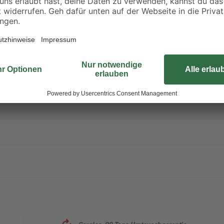
sauberen Rasenkanten- und Strauc
nd Sträuchern
sich das Produkt für Geräte unter
und Einhell bis Gardena. Der feste
und Halme zuverlässig auf das g