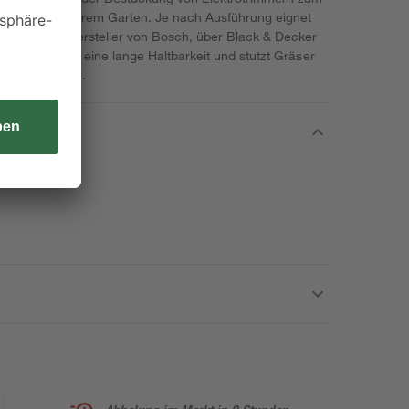
hschnitt in Ihrem Garten. Je nach Ausführung eignet
schiedlicher Hersteller von Bosch, über Black & Decker
 Faden besitzt eine lange Haltbarkeit und stutzt Gräser
ewünschte Maß.