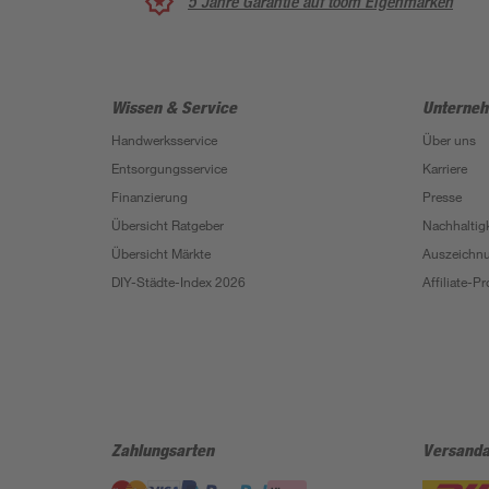
5 Jahre Garantie auf toom Eigenmarken
Wissen & Service
Unterne
Handwerksservice
Über uns
Entsorgungsservice
Karriere
Finanzierung
Presse
Übersicht Ratgeber
Nachhaltigk
Übersicht Märkte
Auszeichn
DIY-Städte-Index 2026
Affiliate-
Zahlungsarten
Versanda