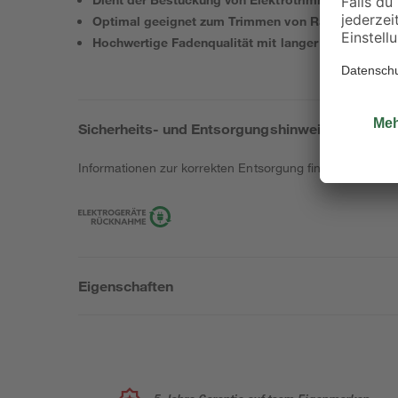
Optimal geeignet zum Trimmen von Rasenkanten u
Hochwertige Fadenqualität mit langer Haltbarkeit
Sicherheits- und Entsorgungshinweise
Informationen zur korrekten Entsorgung findest du
hier
.
Eigenschaften