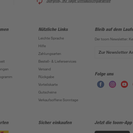
Sorglos, 90 Tage Umtauschgarantie
hmen
Nützliche Links
Bleib auf dem Lauf
Leichte Sprache
Der toom Newsletter: K
Hilfe
Zur Newsletter 
Zahlungsarten
eit
Bestell- & Lieferservices
ungen
Versand
Folge uns
Programm
Rückgabe
Vorteilskarte
Gutscheine
Verkaufsoffene Sonntage
rten
Sicher einkaufen
Jetzt die toom-App