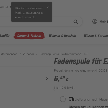
öffnet
✕
Hier kannst du deinen
, falls
Markt anpassen
er nicht stimmt.
Mein 
Sanitär
Garten & Freizeit
Wohnen & Haushalt
Wissen & Servic
 Motorsensen
/
Zubehör
/
Fadenspule für Elektrotrimmer AT 1.2
Fadenspule für E
Produktdetails
| Artikelnummer
:
4100353
6
,
49
€
inkl. 19% MwSt.
Lieferung nach Haus
Diesen Artikel können wir