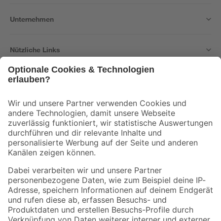
Unternehmen
Nützliche Links
Bleib auf dem Laufenden mit unserem Newsletter
Der toom Newsletter: Keine Angebote und Aktionen mehr verpassen!
Zur Newsletter Anmeldung
Folge uns
Zahlungsarten
Versandarten