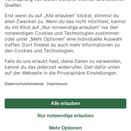
Sicher einkaufen
Jetzt die toom-App herunterladen
Alle Preisangaben in EUR inkl. gesetzl. MwSt.. Die dargestellten Angebote sind unter
Umständen nicht in allen Märkten verfügbar. Die angegebenen Verfügbarkeiten beziehen
sich auf den unter "Mein Markt" ausgewählten toom Baumarkt. Alle Angebote und
Produkte nur solange der Vorrat reicht.
*Paketversand ab 59 € versandkostenfrei, gilt nicht für Artikel mit Speditionsversand, hier
fallen zusätzliche Versandkosten an.
Datenschutz
Privatsphäre
Impressum
AGB
Nutzungsbedingungen
Widerrufsrecht
Vertrag widerrufen
Barrierefreiheit
© 2026 toom Baumarkt GmbH