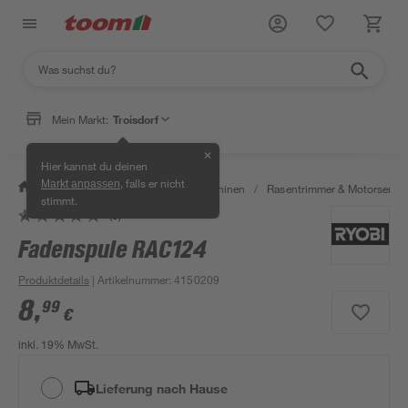
Mein Markt:
Troisdorf
✕
Hier kannst du deinen
, falls er nicht
Markt anpassen
/
Garten & Freizeit
/
Gartenmaschinen
/
Rasentrimmer & Motorsense
stimmt.
(3)
Fadenspule RAC124
Produktdetails
| Artikelnummer
:
4150209
8
,
99
€
inkl. 19% MwSt.
Lieferung nach Hause