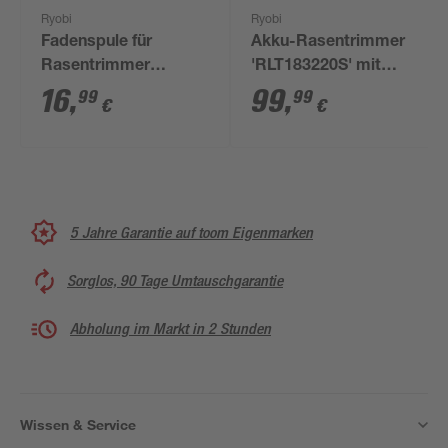
Ryobi
Ryobi
Fadenspule für
Akku-Rasentrimmer
Rasentrimmer
'RLT183220S' mit
'RAC125' Ø 1,6 mm, 3
Akku und Ladegerät
16
,
99
,
99
99
€
€
Stück
5 Jahre Garantie auf toom Eigenmarken
Sorglos, 90 Tage Umtauschgarantie
Abholung im Markt in 2 Stunden
Wissen & Service