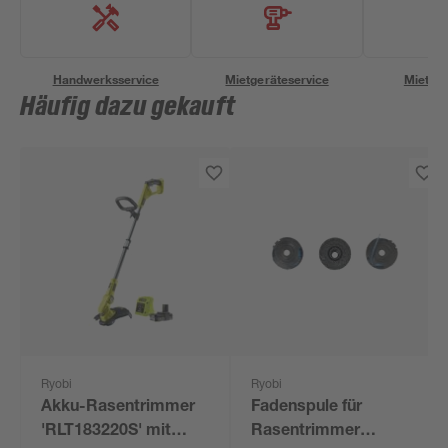
Handwerksservice
Mietgeräteservice
Miettra
Häufig dazu gekauft
Ryobi
Ryobi
Akku-Rasentrimmer
Fadenspule für
'RLT183220S' mit
Rasentrimmer