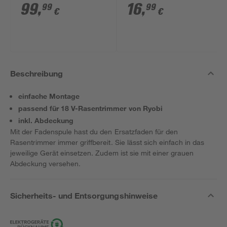
Akku und Ladegerät
'RAC125' Ø 1,6 mm, 3
99
,
16
,
99
99
€
€
Stück
Beschreibung
einfache Montage
passend für 18 V-Rasentrimmer von Ryobi
inkl. Abdeckung
Mit der Fadenspule hast du den Ersatzfaden für den
Rasentrimmer immer griffbereit. Sie lässt sich einfach in das
jeweilige Gerät einsetzen. Zudem ist sie mit einer grauen
Abdeckung versehen.
Sicherheits- und Entsorgungshinweise